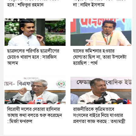
হবে : শফিকুর রহমান
না : নাহিদ ইসলাম
ছাত্রদলের পরিণতি ছাত্রলীগের
যাদের কমিশনার হওয়ার
চেয়েও খারাপ হবে : সারজিস
যোগ্যতা ছিল না, তারা উপদেষ্টা
আলম
হয়েছিল : পার্থ
বিরোধী দলের নেতারা হাসিনার
রাজনীতিকে কৃত্রিমভাবে
ভাষায় কথা বলতে শুরু করেছেন
সংসদের বাইরে নিয়ে যাওয়ার
: মির্জা ফখরুল
প্রবণতা কাজ করছে : তথ্যমন্ত্রী