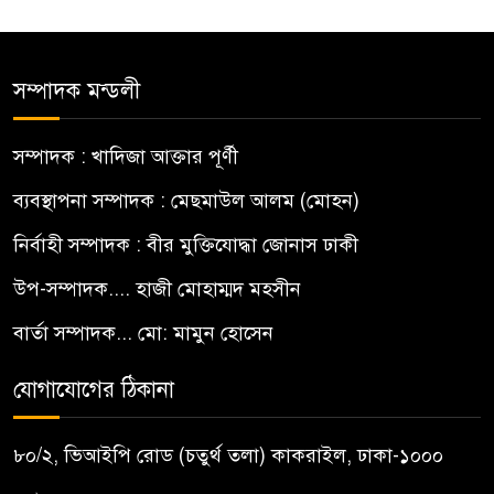
সম্পাদক মন্ডলী
সম্পাদক : খাদিজা আক্তার পূর্ণী
ব্যবস্থাপনা সম্পাদক : মেছমাউল আলম (মোহন)
নির্বাহী সম্পাদক : বীর মুক্তিযোদ্ধা জোনাস ঢাকী
উপ-সম্পাদক.... হাজী মোহাম্মদ মহসীন
বার্তা সম্পাদক... মো: মামুন হোসেন
যোগাযোগের ঠিকানা
৮০/২, ভিআইপি রোড (চতুর্থ তলা) কাকরাইল, ঢাকা-১০০০