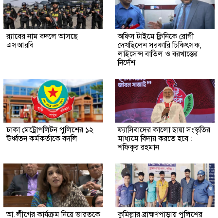
র‍্যাবের নাম বদলে আসছে
অফিস টাইমে ক্লিনিকে রোগী
এসআরবি
দেখছিলেন সরকারি চিকিৎসক,
লাইসেন্স বাতিল ও বরখাস্তের
নির্দেশ
ঢাকা মেট্রোপলিটন পুলিশের ১২
ফ্যাসিবাদের কালো ছায়া সংস্কৃতির
ঊর্ধ্বতন কর্মকর্তাকে বদলি
মাধ্যমে বিদায় করতে হবে :
শফিকুর রহমান
আ.লীগের কার্যক্রম নিয়ে ভারতকে
কুমিল্লার ব্রাহ্মণপাড়ায় পুলিশের