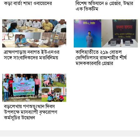
কড়া বার্তা শামা ওবায়েদের
বিশেষ অভিযানে ৪ গ্রেপ্তার, উদ্ধার
এক ভিকটিম
ব্রাহ্মণপাড়ায় নবাগত ইউএনওর
কালিহাতীতে ২১৯ বোতল
সঙ্গে সাংবাদিকদের মতবিনিময়
ফেন্সিডিলসহ রাজশাহীর শীর্ষ
মাদককারবারি গ্রেপ্তার
বড়লেখায় গণঅভ্যুত্থান দিবস
উপলক্ষে মাসব্যাপী বৃক্ষরোপণ
কর্মসূচির উদ্বোধন