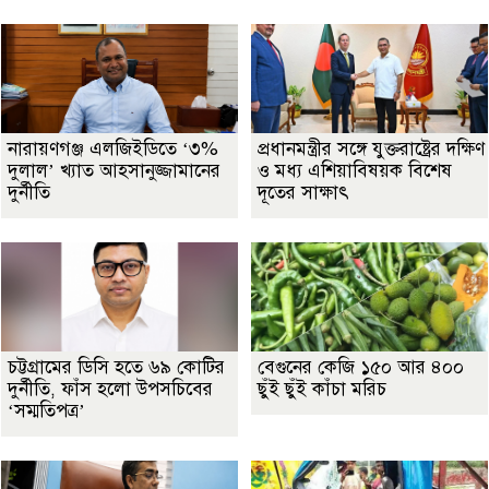
নারায়ণগঞ্জ এলজিইডিতে ‘৩%
প্রধানমন্ত্রীর সঙ্গে যুক্তরাষ্ট্রের দক্ষিণ
দুলাল’ খ্যাত আহসানুজ্জামানের
ও মধ্য এশিয়াবিষয়ক বিশেষ
দুর্নীতি
দূতের সাক্ষাৎ
চট্টগ্রামের ডিসি হতে ৬৯ কোটির
বেগুনের কেজি ১৫০ আর ৪০০
দুর্নীতি, ফাঁস হলো উপসচিবের
ছুঁই ছুঁই কাঁচা মরিচ
‘সম্মতিপত্র’