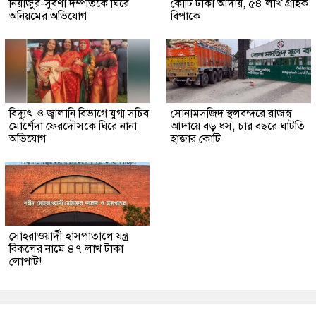
নিয়াজুর-সুবর্ণা দম্পতিকে ঘিরে
কোটি টাকা আদায়, ৫৪ লাখ গ্রাহক
অনিয়মের অভিযোগ
বিপাকে
বিদ্যুৎ ও জ্বালানি বিভাগে যুগ্ম সচিব
সোনামসজিদ স্থলবন্দরে রাজস্ব
মোর্শেদা ফেরদৌসকে ঘিরে নানা
আদায়ে বড় ধস, চার বছরে ঘাটতি
অভিযোগ
হাজার কোটি
সোহরাওয়ার্দী হাসপাতালে যন্ত্র
বিকলের নামে ৪৭ লাখ টাকা
লোপাট!