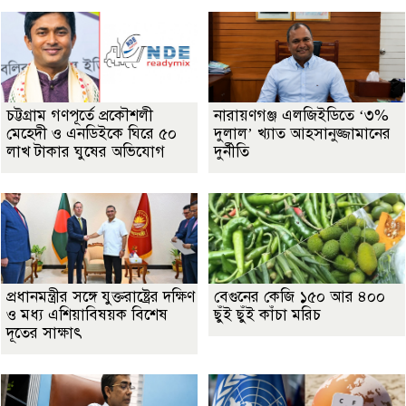
চট্টগ্রাম গণপূর্তে প্রকৌশলী
নারায়ণগঞ্জ এলজিইডিতে ‘৩%
মেহেদী ও এনডিইকে ঘিরে ৫০
দুলাল’ খ্যাত আহসানুজ্জামানের
লাখ টাকার ঘুষের অভিযোগ
দুর্নীতি
প্রধানমন্ত্রীর সঙ্গে যুক্তরাষ্ট্রের দক্ষিণ
বেগুনের কেজি ১৫০ আর ৪০০
ও মধ্য এশিয়াবিষয়ক বিশেষ
ছুঁই ছুঁই কাঁচা মরিচ
দূতের সাক্ষাৎ