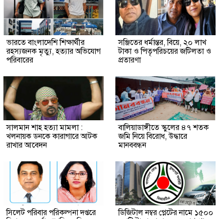
ভারতে বাংলাদেশি শিক্ষার্থীর
সঞ্জিতের ধর্মান্তর, বিয়ে, ২০ লাখ
রহস্যজনক মৃত্যু, হত্যার অভিযোগ
টাকা ও পিতৃপরিচয়ের জটিলতা ও
পরিবারের
প্রতারণা
সালমান শাহ হত্যা মামলা :
বালিয়াডাঙ্গীতে স্কুলের ৪৭ শতক
খলনায়ক ডনকে কারাগারে আটক
জমি নিয়ে বিরোধ, উদ্ধারে
রাখার আবেদন
মানববন্ধন
সিলেট পরিবার পরিকল্পনা দপ্তরে
ডিজিটাল নম্বর প্লেটের নামে ১৫০০