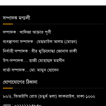
সম্পাদক মন্ডলী
সম্পাদক : খাদিজা আক্তার পূর্ণী
ব্যবস্থাপনা সম্পাদক : মেছমাউল আলম (মোহন)
নির্বাহী সম্পাদক : বীর মুক্তিযোদ্ধা জোনাস ঢাকী
উপ-সম্পাদক.... হাজী মোহাম্মদ মহসীন
বার্তা সম্পাদক... মো: মামুন হোসেন
যোগাযোগের ঠিকানা
৮০/২, ভিআইপি রোড (চতুর্থ তলা) কাকরাইল, ঢাকা-১০০০
ফোন : ০২২২২২২৩৯৩০