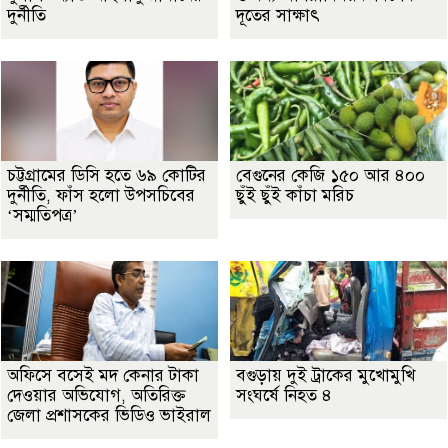
দুর্নীতি
দূতের সাক্ষাৎ
চট্টগ্রামের ডিসি হতে ৬৯ কোটির
বেগুনের কেজি ১৫০ আর ৪০০
দুর্নীতি, ফাঁস হলো উপসচিবের
ছুঁই ছুঁই কাঁচা মরিচ
‘সম্মতিপত্র’
অফিসে বসেই মদ কেনার টাকা
বগুড়ায় দুই ট্রাকের মুখোমুখি
দেওয়ার অভিযোগ, অতিরিক্ত
সংঘর্ষে নিহত ৪
জেলা প্রশাসকের ভিডিও ভাইরাল