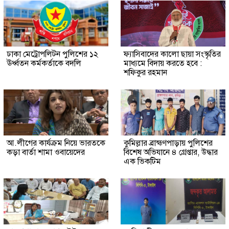
ঢাকা মেট্রোপলিটন পুলিশের ১২
ফ্যাসিবাদের কালো ছায়া সংস্কৃতির
ঊর্ধ্বতন কর্মকর্তাকে বদলি
মাধ্যমে বিদায় করতে হবে :
শফিকুর রহমান
আ.লীগের কার্যক্রম নিয়ে ভারতকে
কুমিল্লার ব্রাহ্মণপাড়ায় পুলিশের
কড়া বার্তা শামা ওবায়েদের
বিশেষ অভিযানে ৪ গ্রেপ্তার, উদ্ধার
এক ভিকটিম