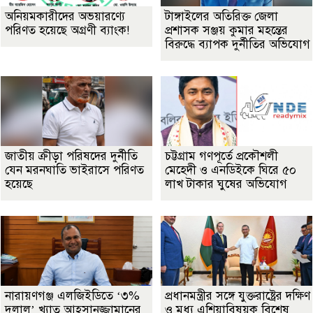
অনিয়মকারীদের অভয়ারণ্যে
টাঙ্গাইলের অতিরিক্ত জেলা
পরিণত হয়েছে অগ্রণী ব্যাংক!
প্রশাসক সঞ্জয় কুমার মহন্তের
বিরুদ্ধে ব্যাপক দুর্নীতির অভিযোগ
জাতীয় ক্রীড়া পরিষদের দুর্নীতি
চট্টগ্রাম গণপূর্তে প্রকৌশলী
যেন মরনঘাতি ভাইরাসে পরিণত
মেহেদী ও এনডিইকে ঘিরে ৫০
হয়েছে
লাখ টাকার ঘুষের অভিযোগ
নারায়ণগঞ্জ এলজিইডিতে ‘৩%
প্রধানমন্ত্রীর সঙ্গে যুক্তরাষ্ট্রের দক্ষিণ
দুলাল’ খ্যাত আহসানুজ্জামানের
ও মধ্য এশিয়াবিষয়ক বিশেষ