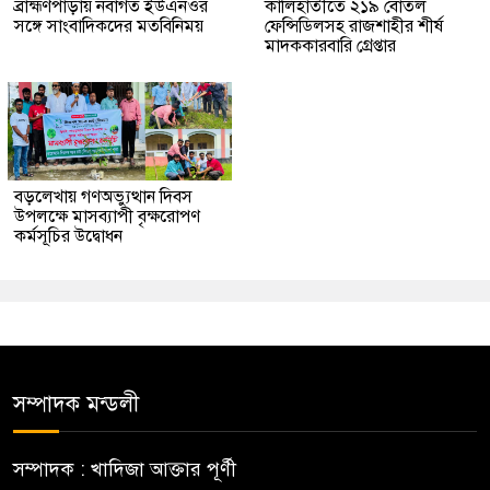
ব্রাহ্মণপাড়ায় নবাগত ইউএনওর
কালিহাতীতে ২১৯ বোতল
সঙ্গে সাংবাদিকদের মতবিনিময়
ফেন্সিডিলসহ রাজশাহীর শীর্ষ
মাদককারবারি গ্রেপ্তার
বড়লেখায় গণঅভ্যুত্থান দিবস
উপলক্ষে মাসব্যাপী বৃক্ষরোপণ
কর্মসূচির উদ্বোধন
সম্পাদক মন্ডলী
সম্পাদক : খাদিজা আক্তার পূর্ণী