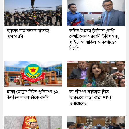
র‍্যাবের নাম বদলে আসছে
অফিস টাইমে ক্লিনিকে রোগী
এসআরবি
দেখছিলেন সরকারি চিকিৎসক,
লাইসেন্স বাতিল ও বরখাস্তের
নির্দেশ
ঢাকা মেট্রোপলিটন পুলিশের ১২
আ.লীগের কার্যক্রম নিয়ে
ঊর্ধ্বতন কর্মকর্তাকে বদলি
ভারতকে কড়া বার্তা শামা
ওবায়েদের