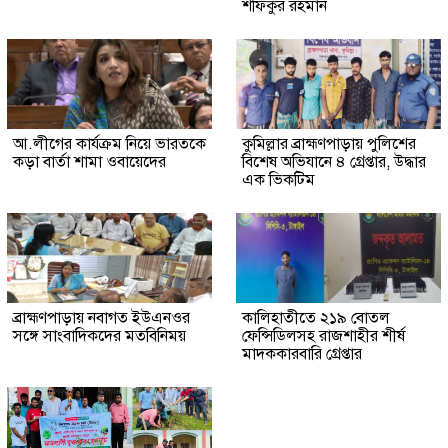
শফিকুর রহমান
আ.লীগের কার্যক্রম নিয়ে ভারতকে
কুমিল্লার ব্রাহ্মণপাড়ায় পুলিশের
কড়া বার্তা শামা ওবায়েদের
বিশেষ অভিযানে ৪ গ্রেপ্তার, উদ্ধার
এক ভিকটিম
ব্রাহ্মণপাড়ায় নবাগত ইউএনওর
কালিহাতীতে ২১৯ বোতল
সঙ্গে সাংবাদিকদের মতবিনিময়
ফেন্সিডিলসহ রাজশাহীর শীর্ষ
মাদককারবারি গ্রেপ্তার