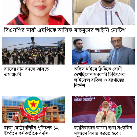
বিএনপির নারী এমপিকে আসিফ মাহমুদের আইনি নোটিশ
র‍্যাবের নাম বদলে আসছে
অফিস টাইমে ক্লিনিকে রোগী
এসআরবি
দেখছিলেন সরকারি চিকিৎসক,
লাইসেন্স বাতিল ও বরখাস্তের
নির্দেশ
ঢাকা মেট্রোপলিটন পুলিশের ১২
ফ্যাসিবাদের কালো ছায়া সংস্কৃতির
ঊর্ধ্বতন কর্মকর্তাকে বদলি
মাধ্যমে বিদায় করতে হবে :