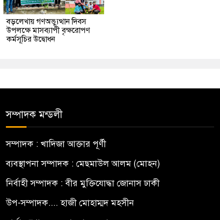
বড়লেখায় গণঅভ্যুত্থান দিবস
উপলক্ষে মাসব্যাপী বৃক্ষরোপণ
কর্মসূচির উদ্বোধন
সম্পাদক মন্ডলী
সম্পাদক : খাদিজা আক্তার পূর্ণী
ব্যবস্থাপনা সম্পাদক : মেছমাউল আলম (মোহন)
নির্বাহী সম্পাদক : বীর মুক্তিযোদ্ধা জোনাস ঢাকী
উপ-সম্পাদক.... হাজী মোহাম্মদ মহসীন