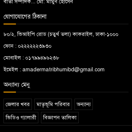
বার্তা সম্পাদক... মো: মামুন হোসেন
যোগাযোগের ঠিকানা
৮০/২, ভিআইপি রোড (চতুর্থ তলা) কাকরাইল, ঢাকা-১০০০
ফোন : ০২২২২২২৩৯৩০
মোবাইল : ০১৭৯৯৪৯৬২৩৮
ইমেইল :
amadermatribhumibd@gmail.com
অন্যান্য মেনু
জেলার খবর
মাতৃভূমি পরিবার
অন্যান্য
ভিডিও গ্যালারী
বিজ্ঞাপন তালিকা