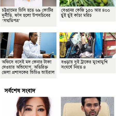
চট্টগ্রামের ডিসি হতে ৬৯ কোটির
বেগুনের কেজি ১৫০ আর ৪০০
দুর্নীতি, ফাঁস হলো উপসচিবের
ছুঁই ছুঁই কাঁচা মরিচ
‘সম্মতিপত্র’
অফিসে বসেই মদ কেনার টাকা
বগুড়ায় দুই ট্রাকের মুখোমুখি
দেওয়ার অভিযোগ, অতিরিক্ত
সংঘর্ষে নিহত ৪
জেলা প্রশাসকের ভিডিও ভাইরাল
সর্বশেষ সংবাদ