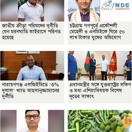
জাতীয় ক্রীড়া পরিষদের দুর্নীতি
চট্টগ্রাম গণপূর্তে প্রকৌশলী
যেন মরনঘাতি ভাইরাসে পরিণত
মেহেদী ও এনডিইকে ঘিরে ৫০
হয়েছে
লাখ টাকার ঘুষের অভিযোগ
নারায়ণগঞ্জ এলজিইডিতে ‘৩%
প্রধানমন্ত্রীর সঙ্গে যুক্তরাষ্ট্রের দক্ষিণ
দুলাল’ খ্যাত আহসানুজ্জামানের
ও মধ্য এশিয়াবিষয়ক বিশেষ
দুর্নীতি
দূতের সাক্ষাৎ