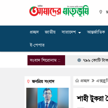
ঢ
প্রচ্ছদ
জাতীয়
সারাদেশ
আন্তর্জাতিক
ই-পেপার
সংবাদ শিরোনাম ::
৭৯৬ কোটি টাকার কর বিরো
প্রচ্ছদ
এক্সক্ল
জনপ্রিয় সংবাদ
শাহী টুকরা 