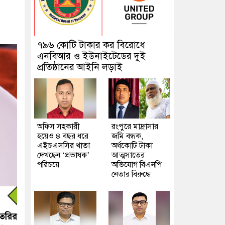
৭৯৬ কোটি টাকার কর বিরোধে
এনবিআর ও ইউনাইটেডের দুই
প্রতিষ্ঠানের আইনি লড়াই
অফিস সহকারী
রংপুরে মাদ্রাসার
হয়েও ৪ বছর ধরে
জমি বন্ধক,
এইচএসসির খাতা
অর্ধকোটি টাকা
দেখছেন ‘প্রভাষক’
আত্মসাতের
পরিচয়ে
অভিযোগ বিএনপি
নেতার বিরুদ্ধে
তৈরির