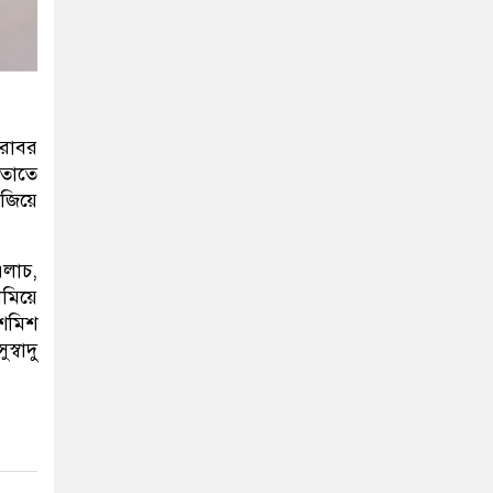
রাবর
 তাতে
াজিয়ে
এলাচ,
ামিয়ে
শমিশ
্বাদু