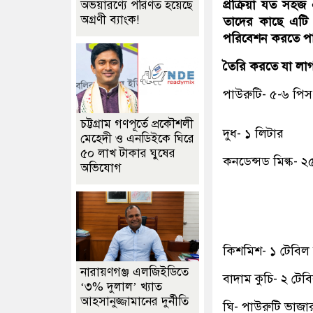
প্রক্রিয়া যত সহ
অভয়ারণ্যে পরিণত হয়েছে
অগ্রণী ব্যাংক!
তাদের কাছে এটি
পরিবেশন করতে পারে
তৈরি করতে যা লা
পাউরুটি- ৫-৬ পিস
চট্টগ্রাম গণপূর্তে প্রকৌশলী
দুধ- ১ লিটার
মেহেদী ও এনডিইকে ঘিরে
৫০ লাখ টাকার ঘুষের
কনডেন্সড মিল্ক- ২৫
অভিযোগ
কিশমিশ- ১ টেবিল
নারায়ণগঞ্জ এলজিইডিতে
বাদাম কুচি- ২ টেব
‘৩% দুলাল’ খ্যাত
আহসানুজ্জামানের দুর্নীতি
ঘি- পাউরুটি ভাজার