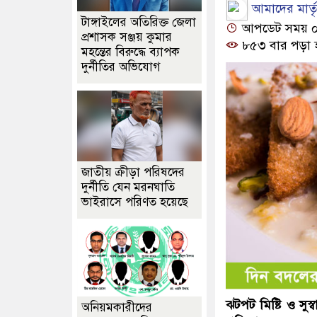
আমাদের মার্তৃভ
টাঙ্গাইলের অতিরিক্ত জেলা
আপডেট সময় ০৫:
প্রশাসক সঞ্জয় কুমার
৮৫৩ বার পড়া 
মহন্তের বিরুদ্ধে ব্যাপক
দুর্নীতির অভিযোগ
জাতীয় ক্রীড়া পরিষদের
দুর্নীতি যেন মরনঘাতি
ভাইরাসে পরিণত হয়েছে
ঝটপট মিষ্টি ও ‍সু
অনিয়মকারীদের