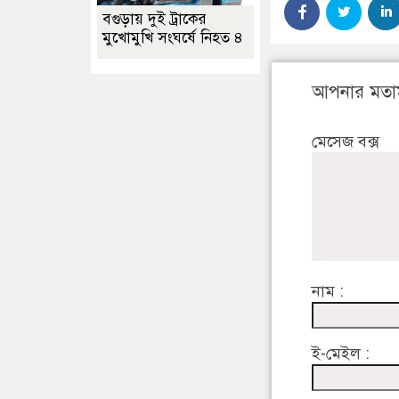
বগুড়ায় দুই ট্রাকের
মুখোমুখি সংঘর্ষে নিহত ৪
আপনার মতা
মেসেজ বক্স
নাম :
ই-মেইল :