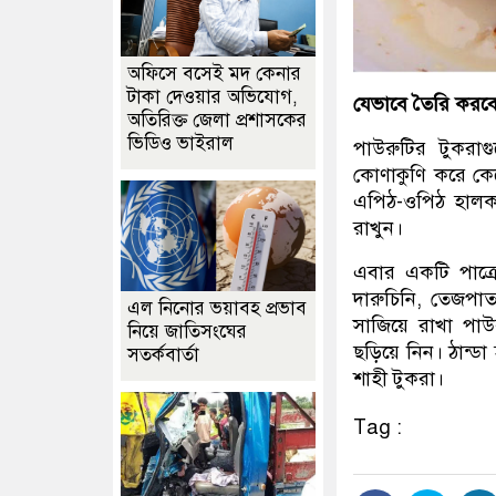
অফিসে বসেই মদ কেনার
টাকা দেওয়ার অভিযোগ,
যেভাবে তৈরি করব
অতিরিক্ত জেলা প্রশাসকের
ভিডিও ভাইরাল
পাউরুটির টুকরা
কোণাকুণি করে কেট
এপিঠ-ওপিঠ হালকা
রাখুন।
এবার একটি পাত্র
দারুচিনি, তেজপা
এল নিনোর ভয়াবহ প্রভাব
সাজিয়ে রাখা পা
নিয়ে জাতিসংঘের
ছড়িয়ে নিন। ঠান্ডা
সতর্কবার্তা
শাহী টুকরা।
Tag :