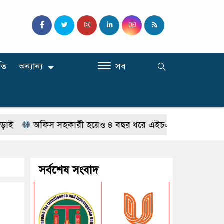
তি
অন্যান্য
সব
িস সহকারী হয়েও ৪ বছর ধরে এইচএসসির খাতা দেখছেন ‘প্রভাষ
সর্বশেষ সংবাদ