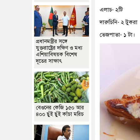
এলাচ- ২টি
দারুচিনি- ২ টুকরা
তেজপাতা- ১ টা।
প্রধানমন্ত্রীর সঙ্গে
যুক্তরাষ্ট্রের দক্ষিণ ও মধ্য
এশিয়াবিষয়ক বিশেষ
দূতের সাক্ষাৎ
বেগুনের কেজি ১৫০ আর
৪০০ ছুঁই ছুঁই কাঁচা মরিচ