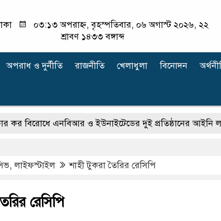
াকা
০৩:১৩ অপরাহ্ন, বৃহস্পতিবার, ০৬ অগাস্ট ২০২৬, ২২
শ্রাবণ ১৪৩৩ বঙ্গাব্দ
অপরাধ ‍ও দুর্নীতি
রাজনীতি
খেলাধুলা
বিনোদন
অর্থনী
ধে এনবিআর ও ইউনাইটেডের দুই প্রতিষ্ঠানের আইনি লড়াই
অফ
ুসিভ
,
লাইফস্টাইল
শাহী টুকরা তৈরির রেসিপি
তৈরির রেসিপি