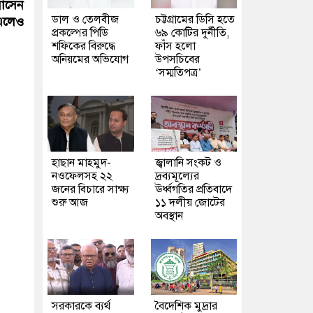
বাসেন
ডাল ও তেলবীজ
চট্টগ্রামের ডিসি হতে
এলেও
প্রকল্পের পিডি
৬৯ কোটির দুর্নীতি,
শফিকের বিরুদ্ধে
ফাঁস হলো
অনিয়মের অভিযোগ
উপসচিবের
‘সম্মতিপত্র’
হাছান মাহমুদ-
জ্বালানি সংকট ও
নওফেলসহ ২২
দ্রব্যমূল্যের
জনের বিচারে সাক্ষ্য
ঊর্ধ্বগতির প্রতিবাদে
শুরু আজ
১১ দলীয় জোটের
অবস্থান
সরকারকে ব্যর্থ
বৈদেশিক মুদ্রার