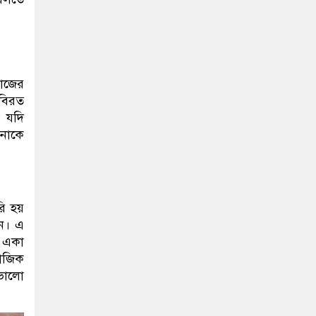
দাজের
বিরত
ো যদি
পনাকে
রি হয়
ুন। এ
 একা
মাজিক
 ভালো