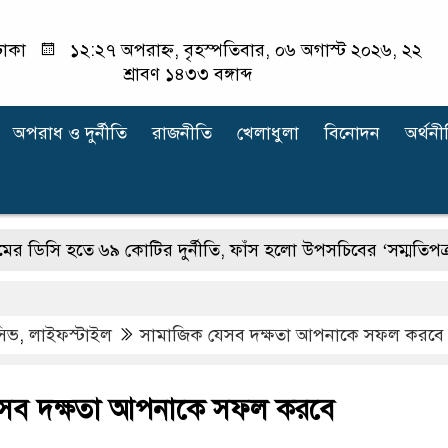
াকা
১২:২৭ অপরাহ্ন, বৃহস্পতিবার, ০৬ অগাস্ট ২০২৬, ২২
শ্রাবণ ১৪৩৩ বঙ্গাব্দ
অপরাধ ‍ও দুর্নীতি
রাজনীতি
খেলাধুলা
বিনোদন
অর্থনী
তে ৬৯ কোটির দুর্নীতি, ফাঁস হলো উপসচিবের ‘সম্মতিপত্র’
হাছান
ুসিভ
,
লাইফস্টাইল
সামাজিক যেসব দক্ষতা আপনাকে সফল করবে
েসব দক্ষতা আপনাকে সফল করবে