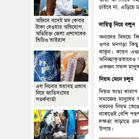
চাইবে না, এড়িয়ে 
অফিসে বসেই মদ কেনার
দায়িত্ব নিয়ে বলুন
টাকা দেওয়ার অভিযোগ,
অতিরিক্ত জেলা প্রশাসকের
অন্যদের বিষয়ে কি
ভিডিও ভাইরাল
ওপর মনগড়া কিছু
থাকুন। কারণ এগু
অনিচ্ছাকৃতভাবেও 
একজন সফল মানুষ 
নিয়ম মেনে চলুন
এল নিনোর ভয়াবহ প্রভাব
নিয়ম ভাঙা খারাপ 
নিয়ে জাতিসংঘের
সমাজের মানুষের স
সতর্কবার্তা
ধরনের নিয়ম ভেঙ
থাকতেই বেশি পছন
দক্ষতা বাড়াতে চ
উপায়।