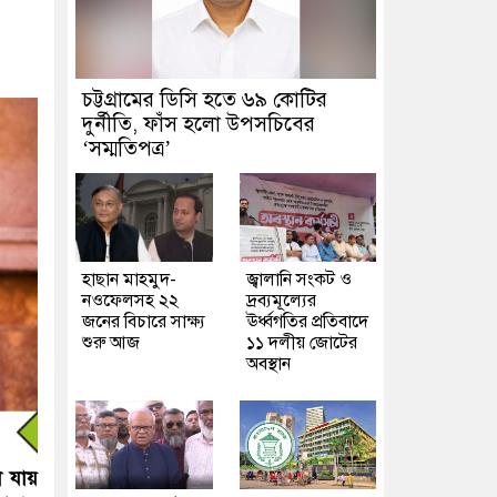
চট্টগ্রামের ডিসি হতে ৬৯ কোটির
দুর্নীতি, ফাঁস হলো উপসচিবের
‘সম্মতিপত্র’
হাছান মাহমুদ-
জ্বালানি সংকট ও
নওফেলসহ ২২
দ্রব্যমূল্যের
জনের বিচারে সাক্ষ্য
ঊর্ধ্বগতির প্রতিবাদে
শুরু আজ
১১ দলীয় জোটের
অবস্থান
া যায়