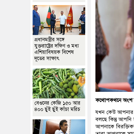
প্রধানমন্ত্রীর সঙ্গে
যুক্তরাষ্ট্রের দক্ষিণ ও মধ্য
এশিয়াবিষয়ক বিশেষ
দূতের সাক্ষাৎ
কথোপকথনে অংশ 
বেগুনের কেজি ১৫০ আর
৪০০ ছুঁই ছুঁই কাঁচা মরিচ
যখন কেউ আপনার স
বলছে কিন্তু আপনি 
আপনাকে বিরক্তিকর
তারা আপনাকে সম্