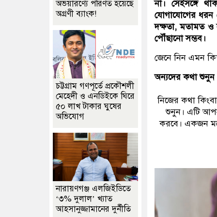
না। সেইসঙ্গে থ
অভয়ারণ্যে পরিণত হয়েছে
অগ্রণী ব্যাংক!
যোগাযোগের ধরন 
দক্ষতা, মতামত ও 
পৌঁছানো সম্ভব।
জেনে নিন এমন কিছ
অন্যদের কথা শুনুন
চট্টগ্রাম গণপূর্তে প্রকৌশলী
মেহেদী ও এনডিইকে ঘিরে
নিজের কথা কিংবা 
৫০ লাখ টাকার ঘুষের
শুনুন। এটি আ
অভিযোগ
করবে। একজন মনো
নারায়ণগঞ্জ এলজিইডিতে
‘৩% দুলাল’ খ্যাত
আহসানুজ্জামানের দুর্নীতি