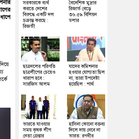
পনার
সরকারকে ব্যর্থ
বৈদেশিক মুদ্রার
করতে দেশের
রিজার্ভ বেড়ে
োগের
বিরুদ্ধে একটি দল
৩৬.৫৯ বিলিয়ন
 ধাপে
চক্রান্ত করছে :
ডলার
রিজভী
দিয়ে
ছাত্রদলের পরিণতি
যাদের কমিশনার
্য
ছাত্রলীগের চেয়েও
হওয়ার যোগ্যতা ছিল
খারাপ হবে :
না, তারা উপদেষ্টা
র্কে
সারজিস আলম
হয়েছিল : পার্থ
ভারতে যাওয়ার
হাসিনা কোনো বক্তব্য
সময় কৃষক লীগ
দিলে দায় নেবে না
নেতা গ্রেপ্তার
ভারত: রণধীর