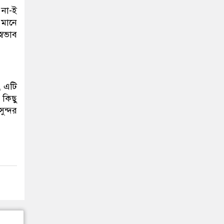
 না-ই
 মানে
্বভাব
, এটি
 কিছু
ন্দর