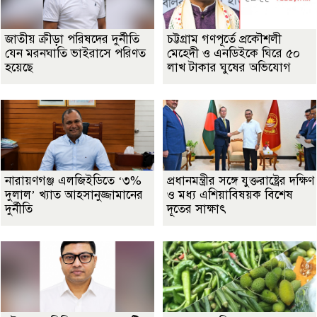
জাতীয় ক্রীড়া পরিষদের দুর্নীতি
চট্টগ্রাম গণপূর্তে প্রকৌশলী
যেন মরনঘাতি ভাইরাসে পরিণত
মেহেদী ও এনডিইকে ঘিরে ৫০
হয়েছে
লাখ টাকার ঘুষের অভিযোগ
নারায়ণগঞ্জ এলজিইডিতে ‘৩%
প্রধানমন্ত্রীর সঙ্গে যুক্তরাষ্ট্রের দক্ষিণ
দুলাল’ খ্যাত আহসানুজ্জামানের
ও মধ্য এশিয়াবিষয়ক বিশেষ
দুর্নীতি
দূতের সাক্ষাৎ