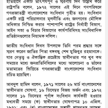
ইতিহাসে একটি তাৎপর্যপূর্ণ ও স্মরণীয় দিন উল্লেখ করে
রাষ্ট্রপতি বলেন, ১৯৭২ সালের এই দিনে গণপরিষদে
গণপ্রজাতন্ত্রী বাংলাদেশের সংবিধান গৃহীত হয়। সংবিধান
একটি রাষ্ট্র পরিচালনার মূলনীতি এবং জনগণের মৌলিক
অধিকার নিশ্চিত করার পাশাপাশি রাষ্ট্রের নির্বাহী বিভাগ,
আইন সভা ও বিচার বিভাগের কার্যপরিধিসহ সাংবিধানিক
প্রতিষ্ঠানগুলোর নিয়ামক দলিল।
জাতীয় সংবিধান দিবস উপলক্ষে তিনি পরম শ্রদ্ধার সঙ্গে
স্মরণ করেন জাতির পিতা বঙ্গবন্ধু শেখ মুজিবুর রহমানকে।
যার নেতৃত্ব ও ঐকান্তিক প্রচেষ্টায় স্বাধীনতার পর খুব কম
সময়ের মধ্যে জনপ্রতিনিধিদের মধ্যে আলোচনা ও তাঁদের
মতামতের ভিত্তিতে গণপ্রজাতন্ত্রী বাংলাদেশের সংবিধান
রচিত হয়েছিল।
আবদুল হামিদ বলেন, ১৯৭১ সালের ২৬ মার্চ বাংলাদেশের
স্বাধীনতার ঘোষণা, ১৬ ডিসেম্বর বিজয় অর্জন এবং ১৯৭২
সালের ১৬ ডিসেম্বর পূর্ণাঙ্গ সংবিধান কার্যকরী হওয়ার
মধ্যবর্তী সময়ে (ক) স্বাধীনতার ঘোষণাপত্র ১০ এপ্রিল,
১৯৭১; এবং (খ) বাংলাদেশের অস্থায়ী শাসনতন্ত্র আদেশ,