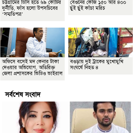
চট্টগ্রামের ডিসি হতে ৬৯ কোটির
বেগুনের কেজি ১৫০ আর ৪০০
দুর্নীতি, ফাঁস হলো উপসচিবের
ছুঁই ছুঁই কাঁচা মরিচ
‘সম্মতিপত্র’
অফিসে বসেই মদ কেনার টাকা
বগুড়ায় দুই ট্রাকের মুখোমুখি
দেওয়ার অভিযোগ, অতিরিক্ত
সংঘর্ষে নিহত ৪
জেলা প্রশাসকের ভিডিও ভাইরাল
সর্বশেষ সংবাদ