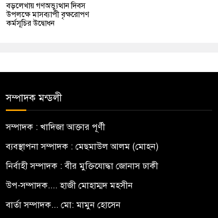
বড়লেখায় গণঅভ্যুত্থান দিবস
উপলক্ষে মাসব্যাপী বৃক্ষরোপণ
কর্মসূচির উদ্বোধন
সম্পাদক মন্ডলী
সম্পাদক : খাদিজা আক্তার পূর্ণী
ব্যবস্থাপনা সম্পাদক : মেছমাউল আলম (মোহন)
নির্বাহী সম্পাদক : বীর মুক্তিযোদ্ধা জোনাস ঢাকী
উপ-সম্পাদক.... হাজী মোহাম্মদ মহসীন
বার্তা সম্পাদক... মো: মামুন হোসেন