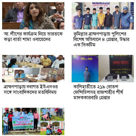
আ.লীগের কার্যক্রম নিয়ে ভারতকে
কুমিল্লার ব্রাহ্মণপাড়ায় পুলিশের
কড়া বার্তা শামা ওবায়েদের
বিশেষ অভিযানে ৪ গ্রেপ্তার, উদ্ধার
এক ভিকটিম
ব্রাহ্মণপাড়ায় নবাগত ইউএনওর
কালিহাতীতে ২১৯ বোতল
সঙ্গে সাংবাদিকদের মতবিনিময়
ফেন্সিডিলসহ রাজশাহীর শীর্ষ
মাদককারবারি গ্রেপ্তার