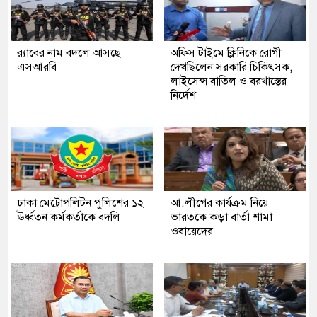
র‍্যাবের নাম বদলে আসছে
অফিস টাইমে ক্লিনিকে রোগী
এসআরবি
দেখছিলেন সরকারি চিকিৎসক,
লাইসেন্স বাতিল ও বরখাস্তের
নির্দেশ
ঢাকা মেট্রোপলিটন পুলিশের ১২
আ.লীগের কার্যক্রম নিয়ে
ঊর্ধ্বতন কর্মকর্তাকে বদলি
ভারতকে কড়া বার্তা শামা
ওবায়েদের