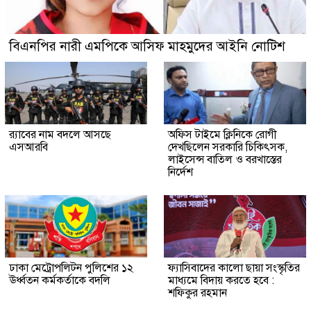
বিএনপির নারী এমপিকে আসিফ মাহমুদের আইনি নোটিশ
র‍্যাবের নাম বদলে আসছে
অফিস টাইমে ক্লিনিকে রোগী
এসআরবি
দেখছিলেন সরকারি চিকিৎসক,
লাইসেন্স বাতিল ও বরখাস্তের
নির্দেশ
ঢাকা মেট্রোপলিটন পুলিশের ১২
ফ্যাসিবাদের কালো ছায়া সংস্কৃতির
ঊর্ধ্বতন কর্মকর্তাকে বদলি
মাধ্যমে বিদায় করতে হবে :
শফিকুর রহমান