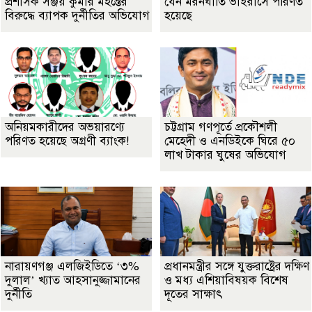
প্রশাসক সঞ্জয় কুমার মহন্তের
যেন মরনঘাতি ভাইরাসে পরিণত
বিরুদ্ধে ব্যাপক দুর্নীতির অভিযোগ
হয়েছে
অনিয়মকারীদের অভয়ারণ্যে
চট্টগ্রাম গণপূর্তে প্রকৌশলী
পরিণত হয়েছে অগ্রণী ব্যাংক!
মেহেদী ও এনডিইকে ঘিরে ৫০
লাখ টাকার ঘুষের অভিযোগ
নারায়ণগঞ্জ এলজিইডিতে ‘৩%
প্রধানমন্ত্রীর সঙ্গে যুক্তরাষ্ট্রের দক্ষিণ
দুলাল’ খ্যাত আহসানুজ্জামানের
ও মধ্য এশিয়াবিষয়ক বিশেষ
দুর্নীতি
দূতের সাক্ষাৎ