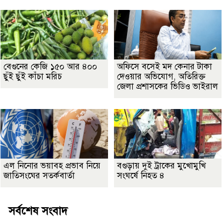
বেগুনের কেজি ১৫০ আর ৪০০
অফিসে বসেই মদ কেনার টাকা
ছুঁই ছুঁই কাঁচা মরিচ
দেওয়ার অভিযোগ, অতিরিক্ত
জেলা প্রশাসকের ভিডিও ভাইরাল
এল নিনোর ভয়াবহ প্রভাব নিয়ে
বগুড়ায় দুই ট্রাকের মুখোমুখি
জাতিসংঘের সতর্কবার্তা
সংঘর্ষে নিহত ৪
সর্বশেষ সংবাদ