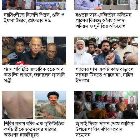
নরসিংদীতে বিদেশি পিস্তল, গুলি ও
বগুড়ার সাব-রেজিস্ট্রার অনিমেষ
ইয়াবা উদ্ধার, গ্রেফতার ৪৯
পালের বিরুদ্ধে অবৈধ সম্পদ,
অনিয়ম ও দুর্নীতির অভিযোগ
গ্যাস পরিস্থিতি স্বাভাবিক হতে আর
গ্যাসের দাম এক টাকাও বাড়ালে
কত দিন লাগবে, জানালেন জ্বালানি
সরকার টিকতে পারবে না : নাহিদ
মন্ত্রী
ইসলাম
শিবির করায় ববির এক চুক্তিভিত্তিক
জুলাই দিবস পালন শেষে জাজিরা
কর্মচারীকে ছাত্রদলের মারধর,
উপজেলা বিএনপির সংবাদ
অতঃপর চাকরিচ্যুত
সম্মেলন