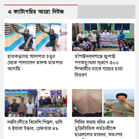
এ ক্যাটাগরির আরো নিউজ
হাতকড়াসহ আদালত চত্বর
চাঁপাইনবাবগঞ্জে জুলাই
থেকে পালালেন মাদক মামলার
গণঅভ্যুত্থান স্মরণে ৩০০
আসামি
শিক্ষার্থীর মাঝে গাছের চারা
বিতরণ
নরসিংদীতে বিদেশি পিস্তল, গুলি
শিবির করায় ববির এক
ও ইয়াবা উদ্ধার, গ্রেফতার ৪৯
চুক্তিভিত্তিক কর্মচারীকে
ছাত্রদলের মারধর, অতঃপর