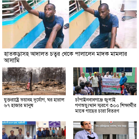
হাতকড়াসহ আদালত চত্বর থেকে পালালেন মাদক মামলার
আসামি
যুক্তরাষ্ট্রে ভয়াবহ দুর্যোগ, ঘর হারাল
চাঁপাইনবাবগঞ্জে জুলাই
৬৭ হাজার মানুষ
গণঅভ্যুত্থান স্মরণে ৩০০ শিক্ষার্থীর
মাঝে গাছের চারা বিতরণ