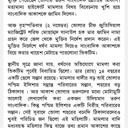
মুক্তি পেয়েছেন ভোলার তরুণ সাংবাদিক ইব্রাহিম আকাশ।
মহামান্য হাইকোর্ট মামলার বিষয় বিবেচনায় খুশি হয়ে
সাংবাদিক আকাশকে জামিন দিলেন।
আজ বৃহস্পতিবার (২ নভেম্বর) ভোলার চীফ জুডিসিয়াল
ম্যাজিষ্ট্রেট শরিফ মোহাম্মদ সানাউল হক তার জামিন নামা
গ্রহন করে জেল থেকে মুক্তির নির্দেশ প্রদান করেন। এই
মুক্তির নির্দেশে ধর্ষণ মামলা দিয়েও সাংবাদিক আকাশকে
বিয়ে করার খায়েশ মেটাতে পারলোনা ভিকটিম।
স্থানীয় সূত্রে জানা যায়, ধর্ষণের অভিযোগে মামলা করা
ভিকটিম পূর্বেই বিবাহিত ছিলো। তার (প্রায়) ১৪ বছরের
একটি ছেলে সন্তান রয়েছে। মামলার বাদীর বড় ভাই ভোলার
পশ্চিম ইলিশার সম্ভ্রান্ত পরিবারের সন্তান, শহরের বড়
ঠিকাদার । আর আকাশ ভোলার তরুণদের মধ্যে মোটামুটি
ভালোই লেখালেখি করা একজন উদিয়মান তরুণ
সাংবাদিক। কিন্তু পশ্চিম ইলিশার একটি নিরীহ পরিবারের
সন্তান। সেই সুবাদে ভোলা শহরের বনেদি ঠিকাদারদেরও
খুবই পরিচিত জন ছিলো এই মহিলাটি। মামলার বাদি
মধ্যবয়স্ক মহিলার কিছু বাজে তথ্য প্রমান আকাশের কাছে