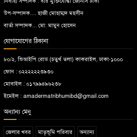
নির্বাহী সম্পাদক : বীর মুক্তিযোদ্ধা জোনাস ঢাকী
উপ-সম্পাদক.... হাজী মোহাম্মদ মহসীন
বার্তা সম্পাদক... মো: মামুন হোসেন
যোগাযোগের ঠিকানা
৮০/২, ভিআইপি রোড (চতুর্থ তলা) কাকরাইল, ঢাকা-১০০০
ফোন : ০২২২২২২৩৯৩০
মোবাইল : ০১৭৯৯৪৯৬২৩৮
ইমেইল :
amadermatribhumibd@gmail.com
অন্যান্য মেনু
জেলার খবর
মাতৃভূমি পরিবার
অন্যান্য