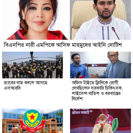
বিএনপির নারী এমপিকে আসিফ মাহমুদের আইনি নোটিশ
র‍্যাবের নাম বদলে আসছে
অফিস টাইমে ক্লিনিকে রোগী
এসআরবি
দেখছিলেন সরকারি চিকিৎসক,
লাইসেন্স বাতিল ও বরখাস্তের
নির্দেশ