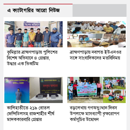
এ ক্যাটাগরির আরো নিউজ
কুমিল্লার ব্রাহ্মণপাড়ায় পুলিশের
ব্রাহ্মণপাড়ায় নবাগত ইউএনওর
বিশেষ অভিযানে ৪ গ্রেপ্তার,
সঙ্গে সাংবাদিকদের মতবিনিময়
উদ্ধার এক ভিকটিম
কালিহাতীতে ২১৯ বোতল
বড়লেখায় গণঅভ্যুত্থান দিবস
ফেন্সিডিলসহ রাজশাহীর শীর্ষ
উপলক্ষে মাসব্যাপী বৃক্ষরোপণ
মাদককারবারি গ্রেপ্তার
কর্মসূচির উদ্বোধন