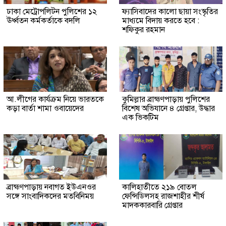
ঢাকা মেট্রোপলিটন পুলিশের ১২
ফ্যাসিবাদের কালো ছায়া সংস্কৃতির
ঊর্ধ্বতন কর্মকর্তাকে বদলি
মাধ্যমে বিদায় করতে হবে :
শফিকুর রহমান
আ.লীগের কার্যক্রম নিয়ে ভারতকে
কুমিল্লার ব্রাহ্মণপাড়ায় পুলিশের
কড়া বার্তা শামা ওবায়েদের
বিশেষ অভিযানে ৪ গ্রেপ্তার, উদ্ধার
এক ভিকটিম
ব্রাহ্মণপাড়ায় নবাগত ইউএনওর
কালিহাতীতে ২১৯ বোতল
সঙ্গে সাংবাদিকদের মতবিনিময়
ফেন্সিডিলসহ রাজশাহীর শীর্ষ
মাদককারবারি গ্রেপ্তার