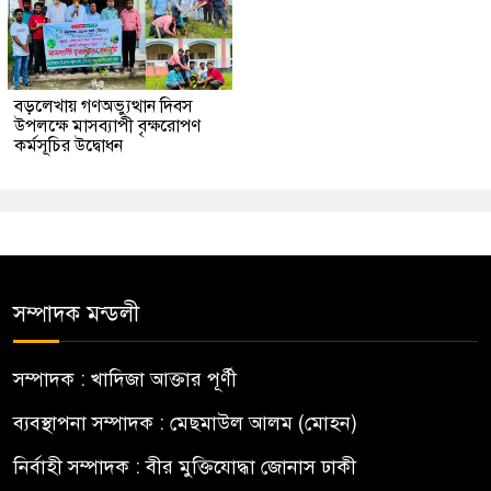
বড়লেখায় গণঅভ্যুত্থান দিবস
উপলক্ষে মাসব্যাপী বৃক্ষরোপণ
কর্মসূচির উদ্বোধন
সম্পাদক মন্ডলী
সম্পাদক : খাদিজা আক্তার পূর্ণী
ব্যবস্থাপনা সম্পাদক : মেছমাউল আলম (মোহন)
নির্বাহী সম্পাদক : বীর মুক্তিযোদ্ধা জোনাস ঢাকী