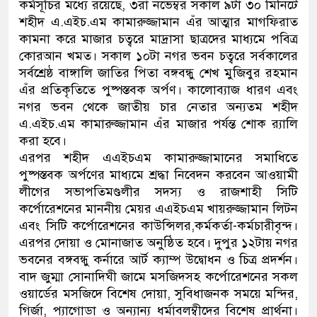
কর্মসূচির মধ্যে রয়েছে, ৩রা নভেম্বর সকাল ৯টা ৩০ মিনিটে
শহীদ এ.এইচ.এম কামারুজ্জামান এঁর আত্মার মাগফিরাত
কামনা করে মাজার চত্বরে মাদ্রাসা ছাত্রদের মাধ্যমে পবিত্র
কোরআন খমত। সকাল ১০টা নগর ভবন চত্বরে সর্বকালের
সর্বশ্রেষ্ঠ বাঙ্গালি জাতির পিতা বঙ্গবন্ধু শেখ মুজিবুর রহমান
এঁর প্রতিকৃতিতে পুষ্পস্তবক অর্পণ। কালোব্যাজ ধারণ এবং
নগর ভবন থেকে জাতীয় চার নেতার অন্যতম শহীদ
এ.এইচ.এম কামারুজ্জামান এঁর মাজার পর্যন্ত শোক র‌্যালি
করা হবে।
এরপর শহীদ এএইচএম কামারুজ্জামানের সমাধিতে
পুষ্পস্তবক অর্পণের মাধ্যমে শ্রদ্ধা নিবেদন করবেন আওয়ামী
লীগের সভাপতিমণ্ডলীর সদস্য ও রাজশাহী সিটি
কর্পোরেশনের মাননীয় মেয়র এএইচএম খায়রুজ্জামান লিটন
এবং সিটি কর্পোরেশনের কাউন্সিলর,কর্মকর্তা-কর্মচারীবৃন্দ।
এরপর দোয়া ও মোনাজাত অনুষ্ঠিত হবে। দুপুর ১২টায় নগর
ভবনের বঙ্গবন্ধু কর্নারে আর্ট ক্যাম্প উদ্বোধন ও চিত্র প্রদর্শন।
বাদ জুম্মা সোনাদিঘী জামে মসজিদসহ কর্পোরেশনের সকল
ওয়ার্ডের মসজিদে বিশেষ দোয়া, সুবিধাজনক সময়ে মন্দির,
গির্জা, প্যাগোডা ও অন্যান্য ধর্মাবলম্বীদের বিশেষ প্রার্থনা।