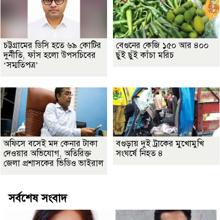
চট্টগ্রামের ডিসি হতে ৬৯ কোটির
বেগুনের কেজি ১৫০ আর ৪০০
দুর্নীতি, ফাঁস হলো উপসচিবের
ছুঁই ছুঁই কাঁচা মরিচ
‘সম্মতিপত্র’
অফিসে বসেই মদ কেনার টাকা
বগুড়ায় দুই ট্রাকের মুখোমুখি
দেওয়ার অভিযোগ, অতিরিক্ত
সংঘর্ষে নিহত ৪
জেলা প্রশাসকের ভিডিও ভাইরাল
সর্বশেষ সংবাদ