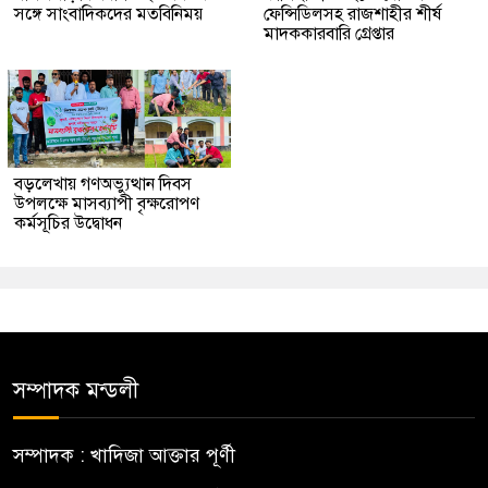
সঙ্গে সাংবাদিকদের মতবিনিময়
ফেন্সিডিলসহ রাজশাহীর শীর্ষ
মাদককারবারি গ্রেপ্তার
বড়লেখায় গণঅভ্যুত্থান দিবস
উপলক্ষে মাসব্যাপী বৃক্ষরোপণ
কর্মসূচির উদ্বোধন
সম্পাদক মন্ডলী
সম্পাদক : খাদিজা আক্তার পূর্ণী