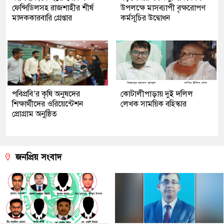
ফেন্সিডিলসহ রাজশাহীর শীর্ষ
উপলক্ষে মাসব্যাপী বৃক্ষরোপণ
মাদককারবারি গ্রেপ্তার
কর্মসূচির উদ্বোধন
পবিপ্রবি’র কৃষি অনুষদের
কোটালীপাড়ায় দুই দলিল
শিক্ষার্থীদের ওরিয়েন্টেশন
লেখক সাময়িক বহিস্কার
প্রোগ্রাম অনুষ্ঠিত
জনপ্রিয় সংবাদ