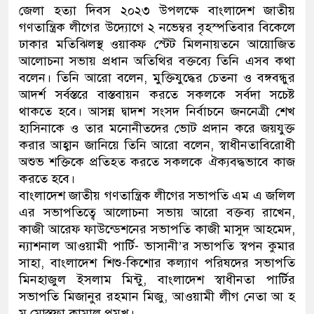
জেলা হত্যা দিবস ২০২৩ উপলক্ষে বাংলাদেশ জাতীয়
গণতান্ত্রিক লীগের উদ্যোগে ২ নভেম্বর বৃহস্পতিবার বিকেলে
ঢাকার মতিঝিলস্থ ওয়াক্ফ স্টেট মিলনায়তনে আয়োজিত
আলোচনা সভায় প্রধান অতিথির বক্তব্যে তিনি এসব কথা
বলেন। তিনি আরো বলেন, মুক্তিযুদ্ধের চেতনা ও বঙ্গবন্ধুর
আদর্শ সর্বস্তরে বাস্তবায়ন করতে সকলকে সর্বদা সচেষ্ট
থাকতে হবে। আসন্ন দ্বাদশ সংসদ নির্বাচনে জননেত্রী শেখ
হাসিনাকে ও তার মনোনীতদের ভোট প্রদান করে জয়যুক্ত
করার আহ্বান জানিয়ে তিনি আরো বলেন, স্বাধীনতাবিরোধী
অশুভ শক্তিকে প্রতিহত করতে সকলকে ঐক্যবদ্ধভাবে কাজ
করতে হবে।
বাংলাদেশ জাতীয় গণতান্ত্রিক লীগের সভাপতি এম এ জলিল
এর সভাপতিত্বে আলোচনা সভায় আরো বক্তব্য রাখেন,
কাজী আরেফ ফাউন্ডেশনের সভাপতি কাজী মাসুদ আহমেদ,
ন্যাশনাল আওয়ামী পার্টি- ভাসানী’র সভাপতি স্বপন কুমার
সাহা, বাংলাদেশ শিশু-কিশোর কল্যাণ পরিষদের সভাপতি
মিনহাজুল ইসলাম মিন্টু, বাংলাদেশ স্বাধীনতা পার্টির
সভাপতি মিজানুর রহমান মিজু, আওয়ামী লীগ নেতা আ হ
ম মোস্তফা কামাল প্রমুখ।