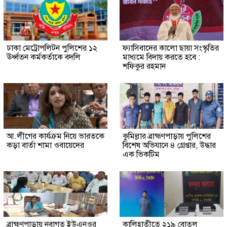
ঢাকা মেট্রোপলিটন পুলিশের ১২
ফ্যাসিবাদের কালো ছায়া সংস্কৃতির
ঊর্ধ্বতন কর্মকর্তাকে বদলি
মাধ্যমে বিদায় করতে হবে :
শফিকুর রহমান
আ.লীগের কার্যক্রম নিয়ে ভারতকে
কুমিল্লার ব্রাহ্মণপাড়ায় পুলিশের
কড়া বার্তা শামা ওবায়েদের
বিশেষ অভিযানে ৪ গ্রেপ্তার, উদ্ধার
এক ভিকটিম
ব্রাহ্মণপাড়ায় নবাগত ইউএনওর
কালিহাতীতে ২১৯ বোতল