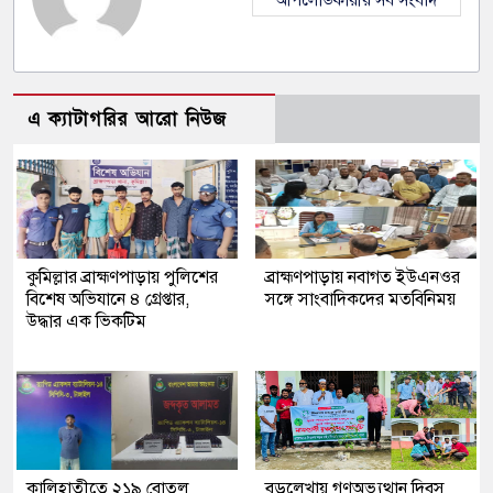
আপলোডকারীর সব সংবাদ
এ ক্যাটাগরির আরো নিউজ
কুমিল্লার ব্রাহ্মণপাড়ায় পুলিশের
ব্রাহ্মণপাড়ায় নবাগত ইউএনওর
বিশেষ অভিযানে ৪ গ্রেপ্তার,
সঙ্গে সাংবাদিকদের মতবিনিময়
উদ্ধার এক ভিকটিম
কালিহাতীতে ২১৯ বোতল
বড়লেখায় গণঅভ্যুত্থান দিবস