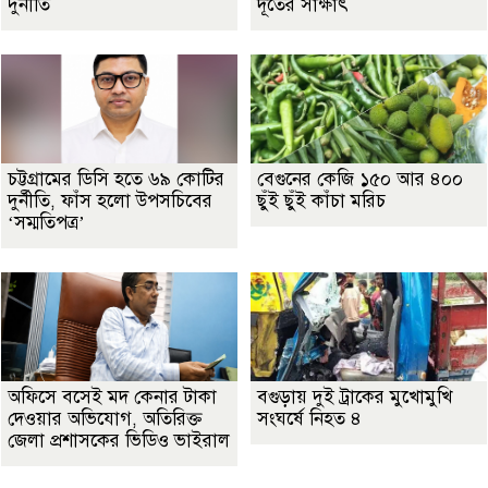
দুর্নীতি
দূতের সাক্ষাৎ
চট্টগ্রামের ডিসি হতে ৬৯ কোটির
বেগুনের কেজি ১৫০ আর ৪০০
দুর্নীতি, ফাঁস হলো উপসচিবের
ছুঁই ছুঁই কাঁচা মরিচ
‘সম্মতিপত্র’
অফিসে বসেই মদ কেনার টাকা
বগুড়ায় দুই ট্রাকের মুখোমুখি
দেওয়ার অভিযোগ, অতিরিক্ত
সংঘর্ষে নিহত ৪
জেলা প্রশাসকের ভিডিও ভাইরাল