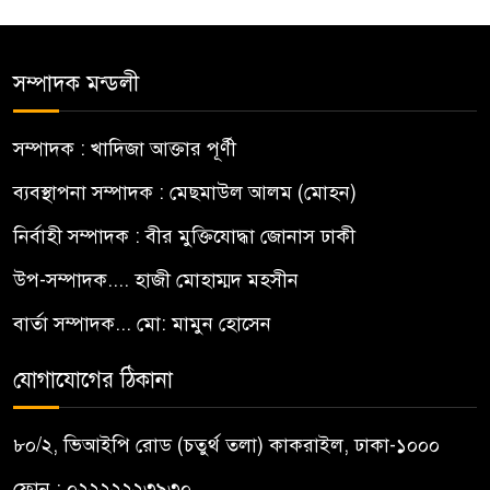
সম্পাদক মন্ডলী
সম্পাদক : খাদিজা আক্তার পূর্ণী
ব্যবস্থাপনা সম্পাদক : মেছমাউল আলম (মোহন)
নির্বাহী সম্পাদক : বীর মুক্তিযোদ্ধা জোনাস ঢাকী
উপ-সম্পাদক.... হাজী মোহাম্মদ মহসীন
বার্তা সম্পাদক... মো: মামুন হোসেন
যোগাযোগের ঠিকানা
৮০/২, ভিআইপি রোড (চতুর্থ তলা) কাকরাইল, ঢাকা-১০০০
ফোন : ০২২২২২২৩৯৩০