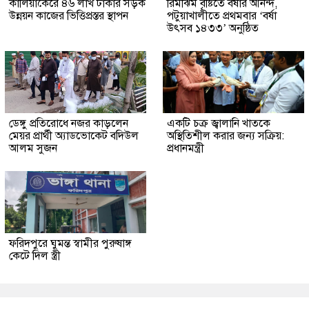
কালিয়াকৈরে ৪৬ লাখ টাকার সড়ক
রিমঝিম বৃষ্টিতে বর্ষার আনন্দ,
উন্নয়ন কাজের ভিত্তিপ্রস্তর স্থাপন
পটুয়াখালীতে প্রথমবার ‘বর্ষা
উৎসব ১৪৩৩’ অনুষ্ঠিত
ডেঙ্গু প্রতিরোধে নজর কাড়লেন
একটি চক্র জ্বালানি খাতকে
মেয়র প্রার্থী অ্যাডভোকেট বদিউল
অস্থিতিশীল করার জন্য সক্রিয়:
আলম সুজন
প্রধানমন্ত্রী
ফরিদপুরে ঘুমন্ত স্বামীর পুরুষাঙ্গ
কেটে দিল স্ত্রী