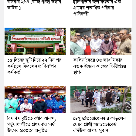
কসবায় ২৬৪ কেজি গাঁজা উদ্ধার,
টুঙ্গিপাড়ায় জলাবদ্ধতায় এক
আটক ১
গ্রামের শতাধিক পরিবার
পানিবন্দী
১৫ দিনের ছুটি নিয়ে ২২ দিন পর
কালিয়াকৈরে ৪৬ লাখ টাকার
কর্মস্থলে ফিরলেন প্রাণিসম্পদ
সড়ক উন্নয়ন কাজের ভিত্তিপ্রস্তর
কর্মকর্তা
স্থাপন
রিমঝিম বৃষ্টিতে বর্ষার আনন্দ,
ডেঙ্গু প্রতিরোধে নজর কাড়লেন
পটুয়াখালীতে প্রথমবার ‘বর্ষা
মেয়র প্রার্থী অ্যাডভোকেট
উৎসব ১৪৩৩’ অনুষ্ঠিত
বদিউল আলম সুজন