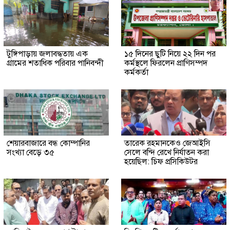
টুঙ্গিপাড়ায় জলাবদ্ধতায় এক
১৫ দিনের ছুটি নিয়ে ২২ দিন পর
গ্রামের শতাধিক পরিবার পানিবন্দী
কর্মস্থলে ফিরলেন প্রাণিসম্পদ
কর্মকর্তা
শেয়ারবাজারে বন্ধ কোম্পানির
তারেক রহমানকেও জেআইসি
সংখ্যা বেড়ে ৩৫
সেলে বন্দি রেখে নির্যাতন করা
হয়েছিল: চিফ প্রসিকিউটর