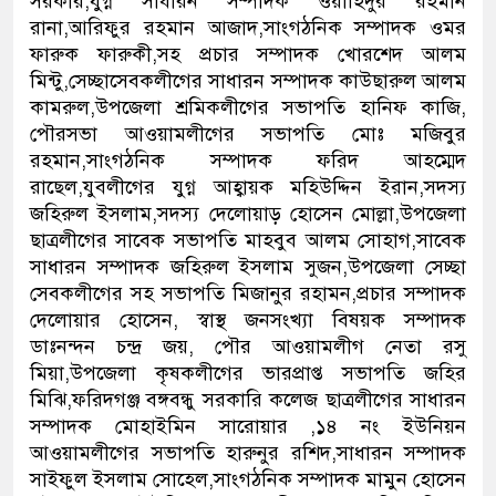
সরকার,যুগ্ন সাধারন সম্পাদক ওয়াহিদুর রহমান
রানা,আরিফুর রহমান আজাদ,সাংগঠনিক সম্পাদক ওমর
ফারুক ফারুকী,সহ প্রচার সম্পাদক খোরশেদ আলম
মিন্টু,সেচ্ছাসেবকলীগের সাধারন সম্পাদক কাউছারুল আলম
কামরুল,উপজেলা শ্রমিকলীগের সভাপতি হানিফ কাজি,
পৌরসভা আওয়ামলীগের সভাপতি মোঃ মজিবুর
রহমান,সাংগঠনিক সম্পাদক ফরিদ আহম্মেদ
রাছেল,যুবলীগের যুগ্ন আহ্বায়ক মহিউদ্দিন ইরান,সদস্য
জহিরুল ইসলাম,সদস্য দেলোয়াড় হোসেন মোল্লা,উপজেলা
ছাত্রলীগের সাবেক সভাপতি মাহবুব আলম সোহাগ,সাবেক
সাধারন সম্পাদক জহিরুল ইসলাম সুজন,উপজেলা সেচ্ছা
সেবকলীগের সহ সভাপতি মিজানুর রহামন,প্রচার সম্পাদক
দেলোয়ার হোসেন, স্বাস্থ জনসংখ্যা বিষয়ক সম্পাদক
ডাঃনন্দন চন্দ্র জয়, পৌর আওয়ামলীগ নেতা রসু
মিয়া,উপজেলা কৃষকলীগের ভারপ্রাপ্ত সভাপতি জহির
মিঝি,ফরিদগঞ্জ বঙ্গবন্ধু সরকারি কলেজ ছাত্রলীগের সাধারন
সম্পাদক মোহাইমিন সারোয়ার ,১৪ নং ইউনিয়ন
আওয়ামলীগের সভাপতি হারুনুর রশিদ,সাধারন সম্পাদক
সাইফুল ইসলাম সোহেল,সাংগঠনিক সম্পাদক মামুন হোসেন