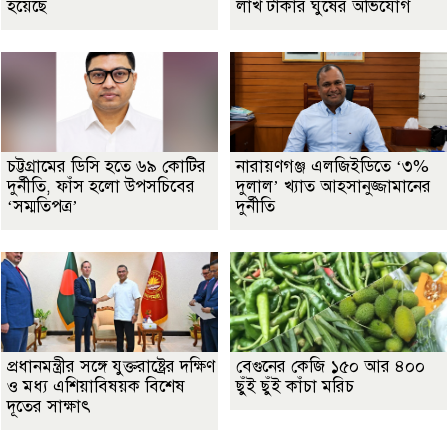
হয়েছে
লাখ টাকার ঘুষের অভিযোগ
চট্টগ্রামের ডিসি হতে ৬৯ কোটির
নারায়ণগঞ্জ এলজিইডিতে ‘৩%
দুর্নীতি, ফাঁস হলো উপসচিবের
দুলাল’ খ্যাত আহসানুজ্জামানের
‘সম্মতিপত্র’
দুর্নীতি
প্রধানমন্ত্রীর সঙ্গে যুক্তরাষ্ট্রের দক্ষিণ
বেগুনের কেজি ১৫০ আর ৪০০
ও মধ্য এশিয়াবিষয়ক বিশেষ
ছুঁই ছুঁই কাঁচা মরিচ
দূতের সাক্ষাৎ