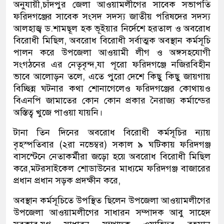
অনুযায়ী,চাঁদপুর জেলা আওয়ামলীগের সাবেক সভাপতি
ফরিদগঞ্জের সাবেক সংসদ সদস্য জাতীয় পরিষদের সদস্য
আলহাজ্ব ড.শামছূল হক ভূইয়ার নির্দেশে হরতাল ও অবরোধ
বিরোধী মিছিল, অবরোধ বিরোধী সর্বাত্মক অবস্থান কর্মসূচি
পালন করে উপজেলা আওয়ামী লীগ ও অঙ্গসহযোগী
সংগঠনের এর নেতৃবৃন্দ,যা পূরো ফরিদগঞ্জে নজিরবিহীন
ভাবে আলোড়ন তলে, এতে পুরো দেশে কিছু কিছু জায়গায়
বিচ্ছিন্ন ঘটনার কথা শোনাগেলেও ফরিদগঞ্জের কোথায়ও
বিএনপি জামাতের কোন কোন প্রকার নৈরাজ্য কর্মান্ডের
অস্তিত্ব খুজে পাওয়া যায়নি।
টানা তিন দিনের অবরোধ বিরোধী কর্মসূচির ন্যায়
বৃহস্পতিবার (২রা নভেম্বর) সকাল ৯ ঘটিকায় ফরিদগঞ্জ
বাসস্টেনে নেতাকর্মীরা জড়ো হয়ে অবরোধ বিরোধী মিছিল
করে,মটরসাইকেল শোডাউনের মাধ্যমে ফরিদগঞ্জ বাজারের
প্রধান প্রধান সড়ক প্রদক্ষীন করে,
অবস্থান কর্মসূচিতে উপস্থিত ছিলেন উপজেলা আওয়ামলীগের
উপজেলা আওয়ামলীগের সাধারন সম্পাদক আবু সাহেদ