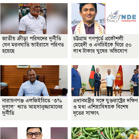
জাতীয় ক্রীড়া পরিষদের দুর্নীতি
চট্টগ্রাম গণপূর্তে প্রকৌশলী
যেন মরনঘাতি ভাইরাসে পরিণত
মেহেদী ও এনডিইকে ঘিরে ৫০
হয়েছে
লাখ টাকার ঘুষের অভিযোগ
নারায়ণগঞ্জ এলজিইডিতে ‘৩%
প্রধানমন্ত্রীর সঙ্গে যুক্তরাষ্ট্রের দক্ষিণ
দুলাল’ খ্যাত আহসানুজ্জামানের
ও মধ্য এশিয়াবিষয়ক বিশেষ
দুর্নীতি
দূতের সাক্ষাৎ