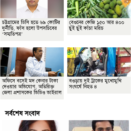
চট্টগ্রামের ডিসি হতে ৬৯ কোটির
বেগুনের কেজি ১৫০ আর ৪০০
দুর্নীতি, ফাঁস হলো উপসচিবের
ছুঁই ছুঁই কাঁচা মরিচ
‘সম্মতিপত্র’
অফিসে বসেই মদ কেনার টাকা
বগুড়ায় দুই ট্রাকের মুখোমুখি
দেওয়ার অভিযোগ, অতিরিক্ত
সংঘর্ষে নিহত ৪
জেলা প্রশাসকের ভিডিও ভাইরাল
সর্বশেষ সংবাদ