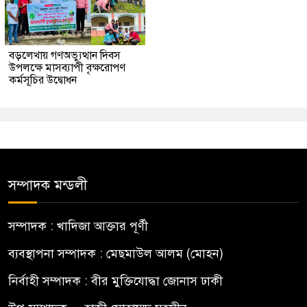
বড়লেখায় গণঅভ্যুত্থান দিবস
উপলক্ষে মাসব্যাপী বৃক্ষরোপণ
কর্মসূচির উদ্বোধন
সম্পাদক মন্ডলী
সম্পাদক : খাদিজা আক্তার পূর্ণী
ব্যবস্থাপনা সম্পাদক : মেছমাউল আলম (মোহন)
নির্বাহী সম্পাদক : বীর মুক্তিযোদ্ধা জোনাস ঢাকী