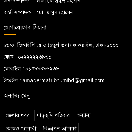
উপ-সম্পাদক.... হাজী মোহাম্মদ মহসীন
বার্তা সম্পাদক... মো: মামুন হোসেন
যোগাযোগের ঠিকানা
৮০/২, ভিআইপি রোড (চতুর্থ তলা) কাকরাইল, ঢাকা-১০০০
ফোন : ০২২২২২২৩৯৩০
মোবাইল : ০১৭৯৯৪৯৬২৩৮
ইমেইল :
amadermatribhumibd@gmail.com
অন্যান্য মেনু
জেলার খবর
মাতৃভূমি পরিবার
অন্যান্য
ভিডিও গ্যালারী
বিজ্ঞাপন তালিকা