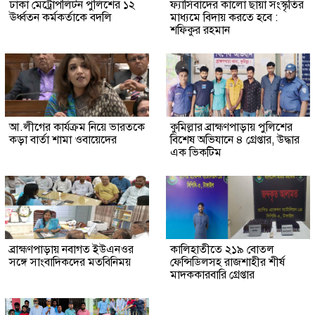
ঢাকা মেট্রোপলিটন পুলিশের ১২
ফ্যাসিবাদের কালো ছায়া সংস্কৃতির
ঊর্ধ্বতন কর্মকর্তাকে বদলি
মাধ্যমে বিদায় করতে হবে :
শফিকুর রহমান
আ.লীগের কার্যক্রম নিয়ে ভারতকে
কুমিল্লার ব্রাহ্মণপাড়ায় পুলিশের
কড়া বার্তা শামা ওবায়েদের
বিশেষ অভিযানে ৪ গ্রেপ্তার, উদ্ধার
এক ভিকটিম
ব্রাহ্মণপাড়ায় নবাগত ইউএনওর
কালিহাতীতে ২১৯ বোতল
সঙ্গে সাংবাদিকদের মতবিনিময়
ফেন্সিডিলসহ রাজশাহীর শীর্ষ
মাদককারবারি গ্রেপ্তার