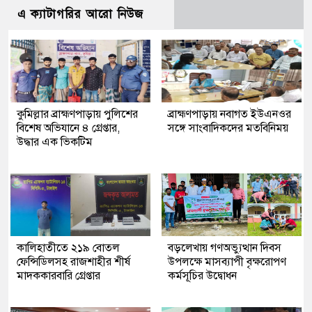
এ ক্যাটাগরির আরো নিউজ
কুমিল্লার ব্রাহ্মণপাড়ায় পুলিশের
ব্রাহ্মণপাড়ায় নবাগত ইউএনওর
বিশেষ অভিযানে ৪ গ্রেপ্তার,
সঙ্গে সাংবাদিকদের মতবিনিময়
উদ্ধার এক ভিকটিম
কালিহাতীতে ২১৯ বোতল
বড়লেখায় গণঅভ্যুত্থান দিবস
ফেন্সিডিলসহ রাজশাহীর শীর্ষ
উপলক্ষে মাসব্যাপী বৃক্ষরোপণ
মাদককারবারি গ্রেপ্তার
কর্মসূচির উদ্বোধন