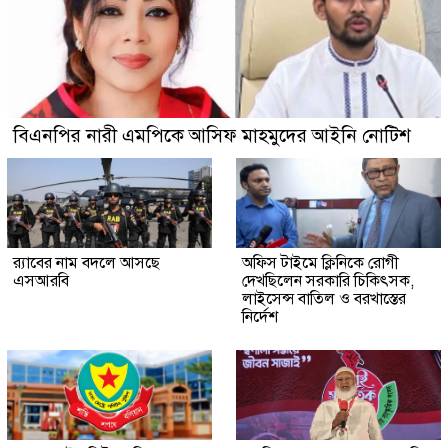
বিএনপির নারী এমপিকে আসিফ মাহমুদের আইনি নোটিশ
র‍্যাবের নাম বদলে আসছে
অফিস টাইমে ক্লিনিকে রোগী
এসআরবি
দেখছিলেন সরকারি চিকিৎসক,
লাইসেন্স বাতিল ও বরখাস্তের
নির্দেশ