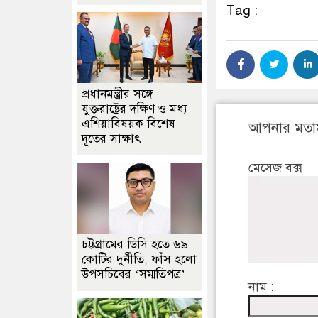
Tag :
প্রধানমন্ত্রীর সঙ্গে
যুক্তরাষ্ট্রের দক্ষিণ ও মধ্য
এশিয়াবিষয়ক বিশেষ
আপনার মতা
দূতের সাক্ষাৎ
মেসেজ বক্স
চট্টগ্রামের ডিসি হতে ৬৯
কোটির দুর্নীতি, ফাঁস হলো
উপসচিবের ‘সম্মতিপত্র’
নাম :