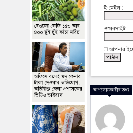
ই-মেইল :
বেগুনের কেজি ১৫০ আর
ওয়েবসাইট :
৪০০ ছুঁই ছুঁই কাঁচা মরিচ
আপনার ইমেইল
অফিসে বসেই মদ কেনার
টাকা দেওয়ার অভিযোগ,
অতিরিক্ত জেলা প্রশাসকের
আপলোডকারীর তথ্য
ভিডিও ভাইরাল