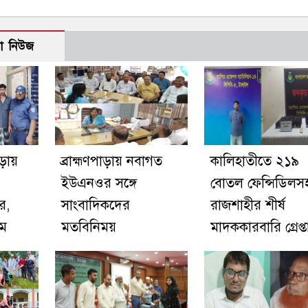
ো নিউজ
াড়ায়
ব্রাহ্মণপাড়ায় নবাগত
কালিহাতীতে ২১৯
ইউএনওর সঙ্গে
বোতল ফেন্সিডিলস
র,
সাংবাদিকদের
রাজশাহীর শীর্ষ
িম
মতবিনিময়
মাদককারবারি গ্রেপ্ত