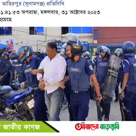
তাহিরপুর (সুনামগঞ্জ) প্রতিনিধি
৪১:৫৩ অপরাহ্ন, মঙ্গলবার, ৩১ অক্টোবর ২০২৩
হয়েছে