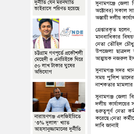
দুর্নীতি যেন মরনঘাতি
সুনামগঞ্জে জেলা 
ভাইরাসে পরিণত হয়েছে
অক্টোবর) সকাল সাড
অস্তায়ী দলীয় কার্
গ্রেপ্তারকৃত হল
মানবাধিকার বিষয়ক
নেতা তৌহিদ চৌধু
উপজেলা ছাত্রদল 
চট্টগ্রাম গণপূর্তে প্রকৌশলী
আহ্বায়ক নজরুল ই
মেহেদী ও এনডিইকে ঘিরে
৫০ লাখ টাকার ঘুষের
সুনামগঞ্জ সদর থা
অভিযোগ
সময় পুলিশ তাদের
নাশকতার মামলার
সুনামগঞ্জ জেলা 
দলীয় কার্যালয়ের
গুরুত্বপূর্ণ নেতা
নারায়ণগঞ্জ এলজিইডিতে
করেছে।নেতা কর্মীদ
‘৩% দুলাল’ খ্যাত
দাবি জানাই
আহসানুজ্জামানের দুর্নীতি