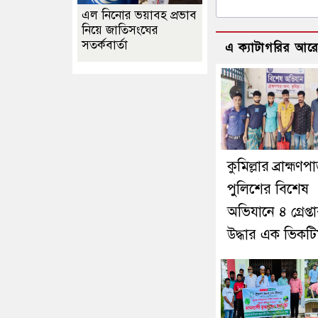
এল নিনোর ভয়াবহ প্রভাব
নিয়ে জাতিসংঘের
সতর্কবার্তা
এ ক্যাটাগরির আর
কুমিল্লার ব্রাহ্মণপ
পুলিশের বিশেষ
অভিযানে ৪ গ্রেপ্তা
উদ্ধার এক ভিকট