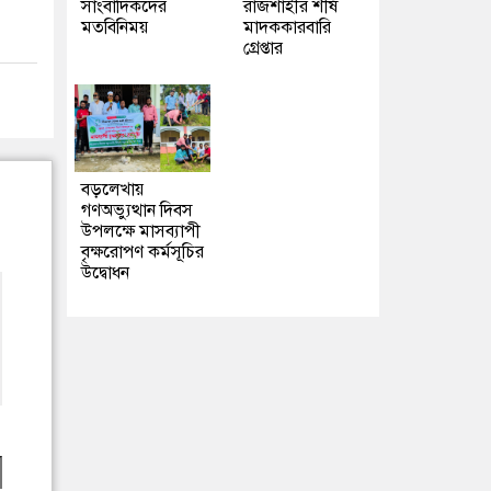
সাংবাদিকদের
রাজশাহীর শীর্ষ
মতবিনিময়
মাদককারবারি
গ্রেপ্তার
বড়লেখায়
গণঅভ্যুত্থান দিবস
উপলক্ষে মাসব্যাপী
বৃক্ষরোপণ কর্মসূচির
উদ্বোধন