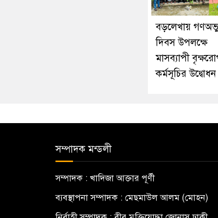
বড়লেখায় গণঅভ্যু
দিবস উপলক্ষে
মাসব্যাপী বৃক্ষর
কর্মসূচির উদ্বোধন
সম্পাদক মন্ডলী
সম্পাদক : খাদিজা আক্তার পূর্ণী
ব্যবস্থাপনা সম্পাদক : মেছমাউল আলম (মোহন)
নির্বাহী সম্পাদক : বীর মুক্তিযোদ্ধা জোনাস ঢাকী