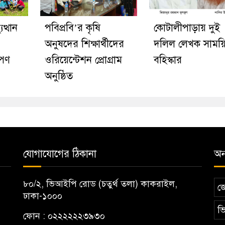
ত্থান
পবিপ্রবি’র কৃষি
কোটালীপাড়ায় দুই
অনুষদের শিক্ষার্থীদের
দলিল লেখক সাময়
োপণ
ওরিয়েন্টেশন প্রোগ্রাম
বহিস্কার
অনুষ্ঠিত
যোগাযোগের ঠিকানা
অন্
৮০/২, ভিআইপি রোড (চতুর্থ তলা) কাকরাইল,
জ
ঢাকা-১০০০
ভি
ফোন : ০২২২২২২৩৯৩০