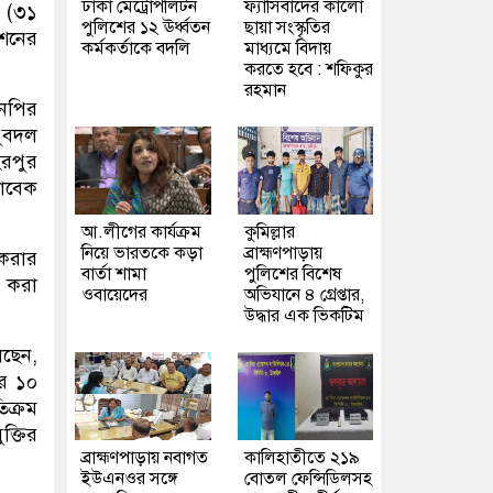
ঢাকা মেট্রোপলিটন
ফ্যাসিবাদের কালো
র (৩১
পুলিশের ১২ ঊর্ধ্বতন
ছায়া সংস্কৃতির
েশনের
কর্মকর্তাকে বদলি
মাধ্যমে বিদায়
করতে হবে : শফিকুর
রহমান
এনপির
যুবদল
িরপুর
সাবেক
আ.লীগের কার্যক্রম
কুমিল্লার
নিয়ে ভারতকে কড়া
ব্রাহ্মণপাড়ায়
 করার
বার্তা শামা
পুলিশের বিশেষ
র করা
ওবায়েদের
অভিযানে ৪ গ্রেপ্তার,
উদ্ধার এক ভিকটিম
েছেন,
ির ১০
িক্রম
ক্তির
ব্রাহ্মণপাড়ায় নবাগত
কালিহাতীতে ২১৯
ইউএনওর সঙ্গে
বোতল ফেন্সিডিলসহ