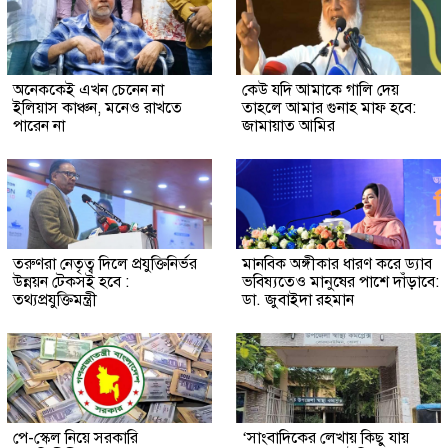
অনেককেই এখন চেনেন না
কেউ যদি আমাকে গালি দেয়
ইলিয়াস কাঞ্চন, মনেও রাখতে
তাহলে আমার গুনাহ মাফ হবে:
পারেন না
জামায়াত আমির
তরুণরা নেতৃত্ব দিলে প্রযুক্তিনির্ভর
মানবিক অঙ্গীকার ধারণ করে ড্যাব
উন্নয়ন টেকসই হবে :
ভবিষ্যতেও মানুষের পাশে দাঁড়াবে:
তথ্যপ্রযুক্তিমন্ত্রী
ডা. জুবাইদা রহমান
পে-স্কেল নিয়ে সরকারি
‘সাংবাদিকের লেখায় কিছু যায়