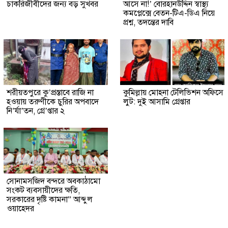
চাকরিজীবীদের জন্য বড় সুখবর
আসে না!’ বোরহানউদ্দিন স্বাস্থ্য
কমপ্লেক্সে বেতন-টিএ-ডিএ নিয়ে
প্রশ্ন, তদন্তের দাবি
শরীয়তপুরে কু’প্রস্তাবে রাজি না
কুমিল্লায় মোহনা টেলিভিশন অফিসে
হওয়ায় তরুণীকে চুরির অপবাদে
লুট: দুই আসামি গ্রেপ্তার
নি’র্যা’তন, গ্রে’প্তার ২
সোনামসজিদ বন্দরে অবকাঠামো
সংকট ব্যবসায়ীদের ক্ষতি,
সরকারের দৃষ্টি কামনা” আব্দুল
ওয়াহেদর