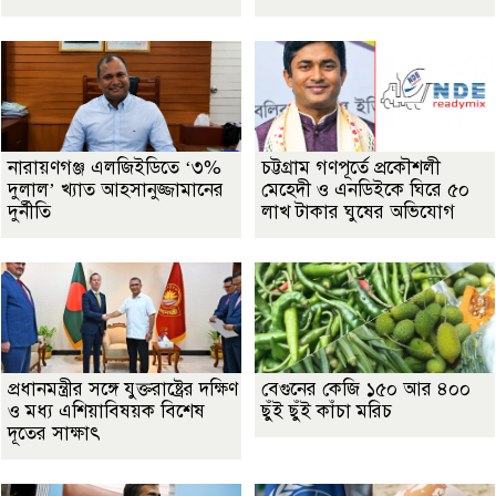
নারায়ণগঞ্জ এলজিইডিতে ‘৩%
চট্টগ্রাম গণপূর্তে প্রকৌশলী
দুলাল’ খ্যাত আহসানুজ্জামানের
মেহেদী ও এনডিইকে ঘিরে ৫০
দুর্নীতি
লাখ টাকার ঘুষের অভিযোগ
প্রধানমন্ত্রীর সঙ্গে যুক্তরাষ্ট্রের দক্ষিণ
বেগুনের কেজি ১৫০ আর ৪০০
ও মধ্য এশিয়াবিষয়ক বিশেষ
ছুঁই ছুঁই কাঁচা মরিচ
দূতের সাক্ষাৎ