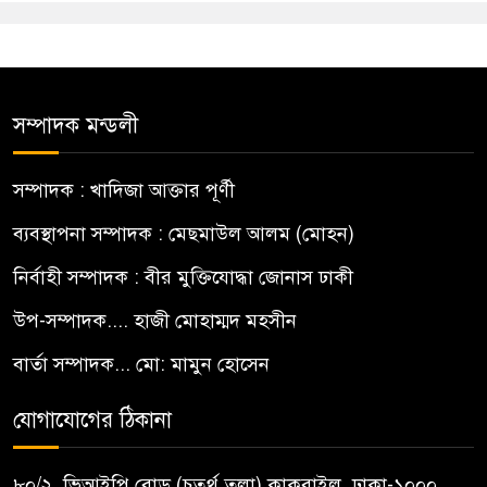
সম্পাদক মন্ডলী
সম্পাদক : খাদিজা আক্তার পূর্ণী
ব্যবস্থাপনা সম্পাদক : মেছমাউল আলম (মোহন)
নির্বাহী সম্পাদক : বীর মুক্তিযোদ্ধা জোনাস ঢাকী
উপ-সম্পাদক.... হাজী মোহাম্মদ মহসীন
বার্তা সম্পাদক... মো: মামুন হোসেন
যোগাযোগের ঠিকানা
৮০/২, ভিআইপি রোড (চতুর্থ তলা) কাকরাইল, ঢাকা-১০০০