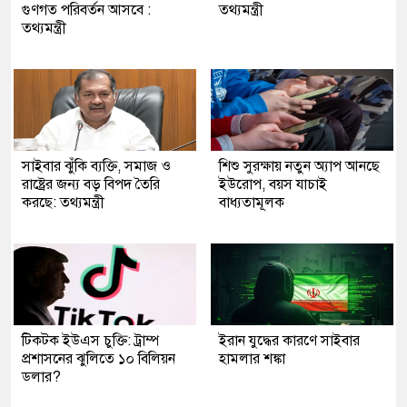
গুণগত পরিবর্তন আসবে :
তথ্যমন্ত্রী
তথ্যমন্ত্রী
সাইবার ঝুঁকি ব্যক্তি, সমাজ ও
শিশু সুরক্ষায় নতুন অ্যাপ আনছে
রাষ্ট্রের জন্য বড় বিপদ তৈরি
ইউরোপ, বয়স যাচাই
করছে: তথ্যমন্ত্রী
বাধ্যতামূলক
টিকটক ইউএস চুক্তি: ট্রাম্প
ইরান যুদ্ধের কারণে সাইবার
প্রশাসনের ঝুলিতে ১০ বিলিয়ন
হামলার শঙ্কা
ডলার?