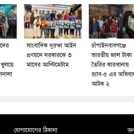
ীদের
সাংবাদিক সুরক্ষা আইন
চাঁপাইনবাবগঞ্জে
প্রণয়নে সরকারকে ৩
ভারতীয় জাল টাকা
 খুলছে
মাসের আল্টিমেটাম
তৈরির কারখানায়
জানালা
র‍্যাব-৫ এর অভিযা
আটক ২
যোগাযোগের ঠিকানা
অন্