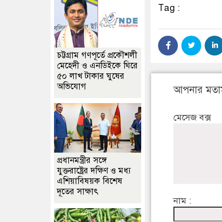
Tag :
চট্টগ্রাম গণপূর্তে প্রকৌশলী
মেহেদী ও এনডিইকে ঘিরে
৫০ লাখ টাকার ঘুষের
অভিযোগ
আপনার মতা
মেসেজ বক্স
প্রধানমন্ত্রীর সঙ্গে
যুক্তরাষ্ট্রের দক্ষিণ ও মধ্য
এশিয়াবিষয়ক বিশেষ
দূতের সাক্ষাৎ
নাম :