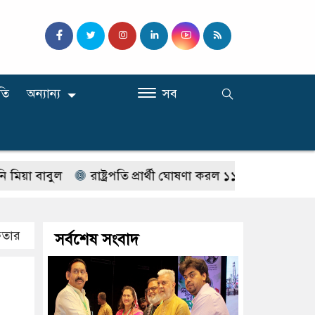
তি
অন্যান্য
সব
াবুল
রাষ্ট্রপতি প্রার্থী ঘোষণা করল ১১-দল
মাতারবাড়ি কয়লা ব
ফতার
সর্বশেষ সংবাদ