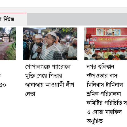
ো নিউজ
গোপালগঞ্জে প্যারোলে
নগর গুলিস্তান
ক
মুক্তি পেয়ে পিতার
স্টপওভার বাস-
২৫০
জানাজায় আওয়ামী লীগ
মিনিবাস টার্মিনাল
নেতা
শ্রমিক পরিচালনা
কমিটির পরিচিতি 
ও দোয়া মাহফিল
অনুষ্ঠিত