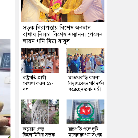
সড়ক নিরাপত্তায় বিশেষ অবদান
রাখায় নিসচা বিশেষ সম্মাননা পেলেন
লায়ন গনি মিয়া বাবুল
রাষ্ট্রপতি প্রার্থী
মাতারবাড়ি কয়লা
ঘোষণা করল ১১-
বিদ্যুৎকেন্দ্র পরিদর্শন
দল
করেছেন প্রধানমন্ত্রী
কচুয়ায় দেড়
রাষ্ট্রপতি পদে দুটি
কিলোমিটার সড়ক
মনোনয়নপত্র সংগ্রহ