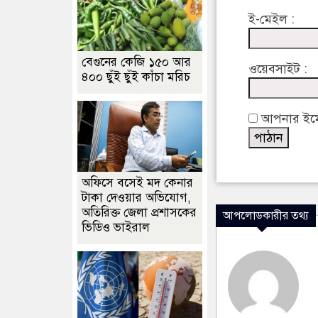
ই-মেইল :
বেগুনের কেজি ১৫০ আর
ওয়েবসাইট :
৪০০ ছুঁই ছুঁই কাঁচা মরিচ
আপনার ইমেইল
অফিসে বসেই মদ কেনার
টাকা দেওয়ার অভিযোগ,
অতিরিক্ত জেলা প্রশাসকের
আপলোডকারীর তথ্য
ভিডিও ভাইরাল