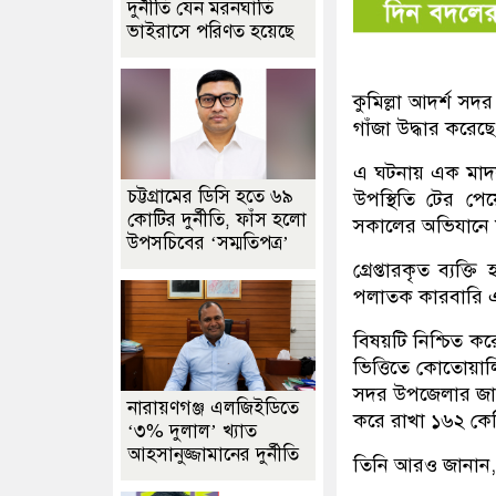
দুর্নীতি যেন মরনঘাতি
ভাইরাসে পরিণত হয়েছে
কুমিল্লা আদর্শ 
গাঁজা উদ্ধার করেছ
এ ঘটনায় এক মাদক 
চট্টগ্রামের ডিসি হতে ৬৯
উপস্থিতি টের পে
কোটির দুর্নীতি, ফাঁস হলো
সকালের অভিযানে মা
উপসচিবের ‘সম্মতিপত্র’
গ্রেপ্তারকৃত ব্যক
পলাতক কারবারি এ
বিষয়টি নিশ্চিত ক
ভিত্তিতে কোতোয়া
সদর উপজেলার জামবা
নারায়ণগঞ্জ এলজিইডিতে
করে রাখা ১৬২ কেজ
‘৩% দুলাল’ খ্যাত
আহসানুজ্জামানের দুর্নীতি
তিনি আরও জানান, 