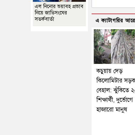
এল নিনোর ভয়াবহ প্রভাব
নিয়ে জাতিসংঘের
সতর্কবার্তা
এ ক্যাটাগরির আর
কচুয়ায় দেড়
কিলোমিটার সড়
বেহাল: ঝুঁকিতে 
শিক্ষার্থী, দুর্ভোগে
হাজারো মানুষ