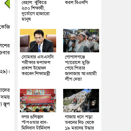
বেহাল: ঝুঁকিতে
করল বিএনপি
২৫০ শিক্ষার্থী,
দুর্ভোগে হাজারো
মানুষ
 কেজি
লিশের
্রবার
সোমবার এসএসসি
গোপালগঞ্জে
পরীক্ষার ফলাফল
প্যারোলে মুক্তি
প্রকাশ উদ্বোধন
পেয়ে পিতার
(২৯)।
করবেন শিক্ষামন্ত্রী
জানাজায় আওয়ামী
লীগ নেতা
বাদের
ই সময়
স্তূপ
নগর গুলিস্তান
গাজায় ধসে পড়া
স্টপওভার বাস-
ভবনের নিচ থেকে
মিনিবাস টার্মিনাল
১৯ মরদেহ উদ্ধার