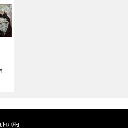
ন
যান্য মেনু