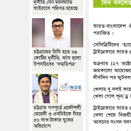
দুর্নীতি যেন মরনঘাতি
ভাইরাসে পরিণত হয়েছে
ভারত-বাংলাদেশ প
পরাজিত ।
সেলিব্রিটিদের ‘হ্
ট্রাইব্রেকারে ভা
চট্টগ্রামের ডিসি হতে ৬৯
কোটির দুর্নীতি, ফাঁস হলো
শুক্রবার (২৭ অক্ট
উপসচিবের ‘সম্মতিপত্র’
জমকালো আয়োজনের প
দীর্ঘদিন পর ফুটবল
খেলায় দু দলই ক
খেলা গোল শূন্য ড্র 
চট্টগ্রাম গণপূর্তে প্রকৌশলী
ট্রাইব্রেকারে ভা
মেহেদী ও এনডিইকে ঘিরে
খেলা শেষে বিজয়ী
৫০ লাখ টাকার ঘুষের
আসনের সংসদ সদস্
অভিযোগ