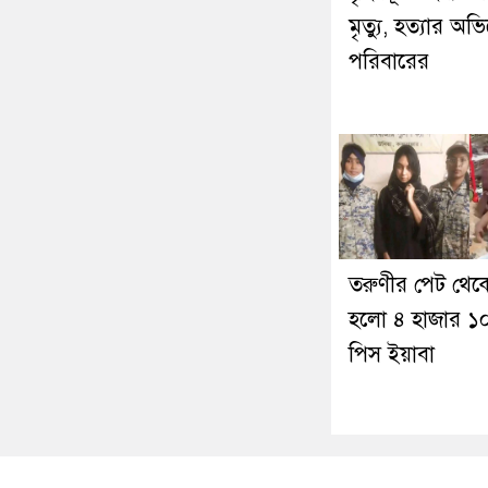
মৃত্যু, হত্যার অ
পরিবারের
তরুণীর পেট থেক
হলো ৪ হাজার ১
পিস ইয়াবা