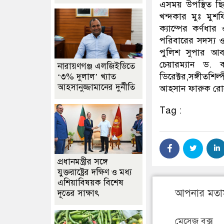
এসময় উপস্থিত ছি
খন্দকার মুঃ মুশ
ক্যাম্পের কর্ণধার
পরিবারের সদস্য ও হ
পুলিশ সুপার আবদু
চেয়ারম্যান ড. ক
নারায়ণগঞ্জ এলজিইডিতে
ডিরেক্টর,সঙ্গীতশ
‘৩% দুলাল’ খ্যাত
আহসানুজ্জামানের দুর্নীতি
আহসান ফারুক রো
Tag :
প্রধানমন্ত্রীর সঙ্গে
যুক্তরাষ্ট্রের দক্ষিণ ও মধ্য
এশিয়াবিষয়ক বিশেষ
আপনার মতা
দূতের সাক্ষাৎ
মেসেজ বক্স