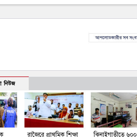
আপলোডকারীর সব সংব
ো নিউজ
নক
রাজৈরে প্রাথমিক শিক্ষা
ঝিনাইগাতীতে ৬০০