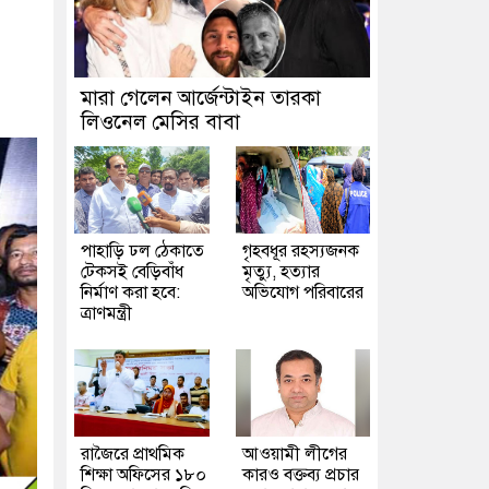
মারা গেলেন আর্জেন্টাইন তারকা
লিওনেল মেসির বাবা
পাহাড়ি ঢল ঠেকাতে
গৃহবধূর রহস্যজনক
টেকসই বেড়িবাঁধ
মৃত্যু, হত্যার
নির্মাণ করা হবে:
অভিযোগ পরিবারের
ত্রাণমন্ত্রী
রাজৈরে প্রাথমিক
আওয়ামী লীগের
শিক্ষা অফিসের ১৮০
কারও বক্তব্য প্রচার