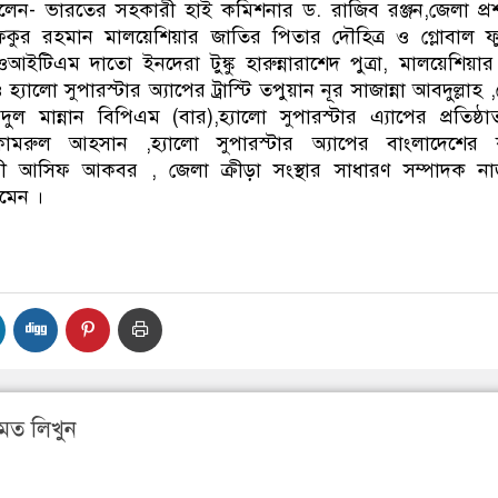
লেন- ভারতের সহকারী হাই কমিশনার ড. রাজিব রঞ্জন,জেলা প্
ফিকুর রহমান মালয়েশিয়ার জাতির পিতার দৌহিত্র ও গ্লোবাল 
 ওআইটিএম দাতো ইনদেরা টুঙ্কু হারুন্নারাশেদ পুত্রা, মালয়েশিয়া
্যালো সুপারস্টার অ্যাপের ট্রাস্টি তপুয়ান নূর সাজান্না আবদুল্লাহ 
ল মান্নান বিপিএম (বার),হ্যালো সুপারস্টার এ্যাপের প্রতিষ্ঠ
ামরুল আহসান ,হ্যালো সুপারস্টার অ্যাপের বাংলাদেশের কান
িল্পী আসিফ আকবর , জেলা ক্রীড়া সংস্থার সাধারণ সম্পাদক ন
মেন ।
মত লিখুন