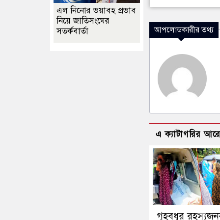
এল নিনোর ভয়াবহ প্রভাব
নিয়ে জাতিসংঘের
আপলোডকারীর তথ্য
সতর্কবার্তা
এ ক্যাটাগরির আর
গৃহবধূর রহস্যজ