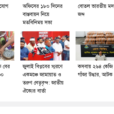
ভিযোগ
অফিসের ১৮০ দিনের
বোতল ভারতীয় মদ
বাস্তবায়ন নিয়ে
জব্দ
মতবিনিময় সভা
ে বের
জুলাই বিপ্লবের স্মরণে
কসবায় ২৬৪ কেজি
০০
একমঞ্চে জামায়াত ও
গাঁজা উদ্ধার, আটক
তরুণ নেতৃবৃন্দ: জাতীয়
ঐক্যের বার্তা