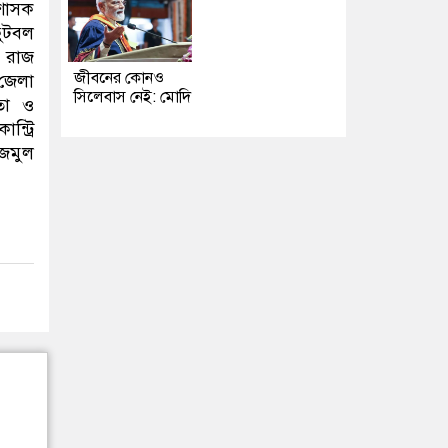
রশাসক
ফুটবল
র রাজ
জীবনের কোনও
,জেলা
সিলেবাস নেই: মোদি
াতা ও
্ট্রি
াজমুল