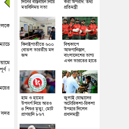
দিনের বাস্তবায়ন নিয়ে
করা অপরাধ: তথ্য
মতবিনিময় সভা
প্রতিমন্ত্রী
 দলকে
্যাচে
ঝিনাইগাতীতে ৬০০
বিশ্বকাপে
বোতল ভারতীয় মদ
আফগানিস্তান,
জব্দ
বাংলাদেশের ভাগ্য
এখন ভারতের হাতে
িয়ামে
র্ণ ।
সময়ের
হাম ও হামের
জুলাই যোদ্ধাদের
উপসর্গ নিয়ে আরও
অটোরিকশা-রিকশা
৪ শিশুর মৃত্যু, মোট
উপহার দিলেন
া সদর
প্রাণহানি ৮৬৭
প্রধানমন্ত্রী