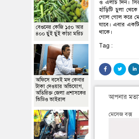
ও এলাচ দিন। সি
হাঁড়িটি চুলা থেক
গোল গোল করে মোয়া
যাবে। এবার একটি 
বেগুনের কেজি ১৫০ আর
থাকে।
৪০০ ছুঁই ছুঁই কাঁচা মরিচ
Tag :
অফিসে বসেই মদ কেনার
টাকা দেওয়ার অভিযোগ,
অতিরিক্ত জেলা প্রশাসকের
আপনার মতা
ভিডিও ভাইরাল
মেসেজ বক্স