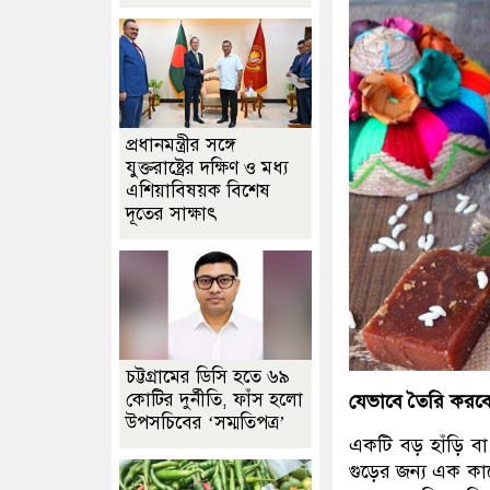
প্রধানমন্ত্রীর সঙ্গে
যুক্তরাষ্ট্রের দক্ষিণ ও মধ্য
এশিয়াবিষয়ক বিশেষ
দূতের সাক্ষাৎ
চট্টগ্রামের ডিসি হতে ৬৯
কোটির দুর্নীতি, ফাঁস হলো
যেভাবে তৈরি করব
উপসচিবের ‘সম্মতিপত্র’
একটি বড় হাঁড়ি বা
গুড়ের জন্য এক ক