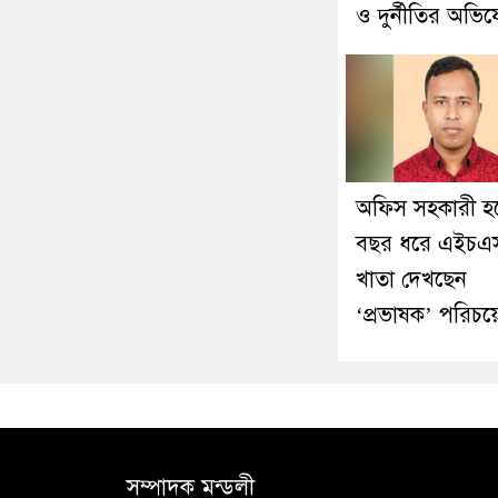
ও দুর্নীতির অভি
অফিস সহকারী হ
বছর ধরে এইচএ
খাতা দেখছেন
‘প্রভাষক’ পরিচয়
সম্পাদক মন্ডলী