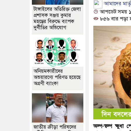
আমাদের মার্তৃভ
টাঙ্গাইলের অতিরিক্ত জেলা
আপডেট সময় ১০:১
প্রশাসক সঞ্জয় কুমার
৮৫৬ বার পড়া 
মহন্তের বিরুদ্ধে ব্যাপক
দুর্নীতির অভিযোগ
অনিয়মকারীদের
অভয়ারণ্যে পরিণত হয়েছে
অগ্রণী ব্যাংক!
অল্প-স্বল্প ক্ষু
জাতীয় ক্রীড়া পরিষদের