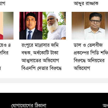
যোগ
আব্দুর রাজ্জাক
য়েও ৪
রংপুরে মাদ্রাসার জমি
ডাল ও তেলবীজ
সসির
বন্ধক, অর্ধকোটি টাকা
প্রকল্পের পিডি শফ
আত্মসাতের অভিযোগ
বিরুদ্ধে অনিয়মের
ে
বিএনপি নেতার বিরুদ্ধে
অভিযোগ
যোগাযোগের ঠিকানা
অন্