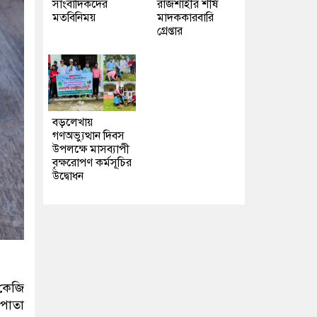
সাংবাদিকদের
রাজশাহীর শীর্ষ
মতবিনিময়
মাদককারবারি
গ্রেপ্তার
বড়লেখায়
গণঅভ্যুত্থান দিবস
উপলক্ষে মাসব্যাপী
বৃক্ষরোপণ কর্মসূচির
উদ্বোধন
 কেজি
জপাতা