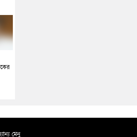
িকের
যান্য মেনু