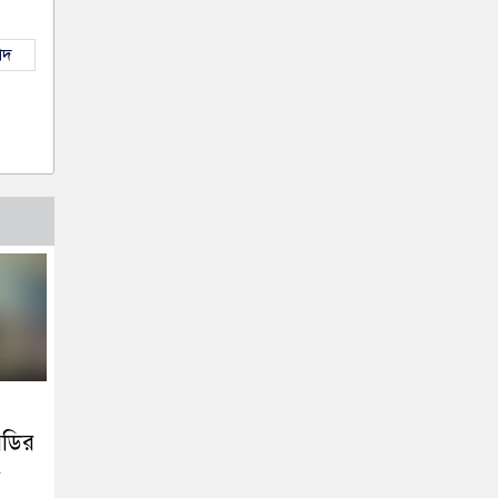
াদ
সডির