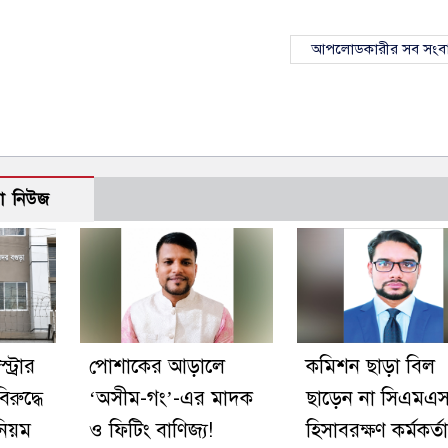
আপলোডকারীর সব সংব
ো নিউজ
ট্রার
পোশাকের আড়ালে
কমিশন ছাড়া বিল
রুদ্ধে
‘অসীম-গং’-এর মাদক
ছাড়েন না সিএমএ
নিয়ম
ও ফিটিং বাণিজ্য!
হিসাবরক্ষণ কর্মকর্তা