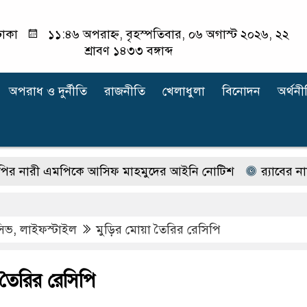
াকা
১১:৪৬ অপরাহ্ন, বৃহস্পতিবার, ০৬ অগাস্ট ২০২৬, ২২
শ্রাবণ ১৪৩৩ বঙ্গাব্দ
অপরাধ ‍ও দুর্নীতি
রাজনীতি
খেলাধুলা
বিনোদন
অর্থনী
এমপিকে আসিফ মাহমুদের আইনি নোটিশ
র‍্যাবের নাম বদল
ুসিভ
,
লাইফস্টাইল
মুড়ির মোয়া তৈরির রেসিপি
তৈরির রেসিপি