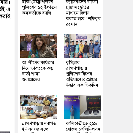
ঢাকা মেট্রোপলিটন
ফ্যাসিবাদের কালো
যায়।
পুলিশের ১২ ঊর্ধ্বতন
ছায়া সংস্কৃতির
রেই এ
কর্মকর্তাকে বদলি
মাধ্যমে বিদায়
 করাই
করতে হবে : শফিকুর
রহমান
আ.লীগের কার্যক্রম
কুমিল্লার
নিয়ে ভারতকে কড়া
ব্রাহ্মণপাড়ায়
বার্তা শামা
পুলিশের বিশেষ
ওবায়েদের
অভিযানে ৪ গ্রেপ্তার,
উদ্ধার এক ভিকটিম
ব্রাহ্মণপাড়ায় নবাগত
কালিহাতীতে ২১৯
ইউএনওর সঙ্গে
বোতল ফেন্সিডিলসহ