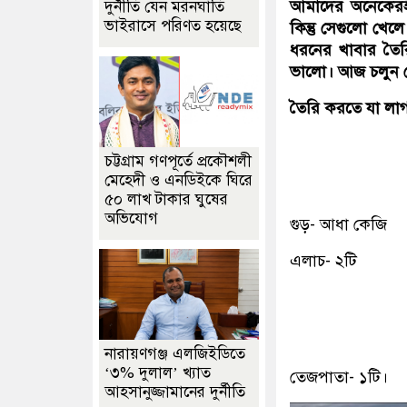
আমাদের অনেকেরই
দুর্নীতি যেন মরনঘাতি
ভাইরাসে পরিণত হয়েছে
কিন্তু সেগুলো খেলে
ধরনের খাবার তৈর
ভালো। আজ চলুন জ
তৈরি করতে যা লা
চট্টগ্রাম গণপূর্তে প্রকৌশলী
মেহেদী ও এনডিইকে ঘিরে
৫০ লাখ টাকার ঘুষের
অভিযোগ
গুড়- আধা কেজি
এলাচ- ২টি
নারায়ণগঞ্জ এলজিইডিতে
‘৩% দুলাল’ খ্যাত
তেজপাতা- ১টি।
আহসানুজ্জামানের দুর্নীতি