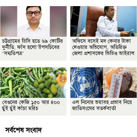
চট্টগ্রামের ডিসি হতে ৬৯ কোটির
অফিসে বসেই মদ কেনার টাকা
দুর্নীতি, ফাঁস হলো উপসচিবের
দেওয়ার অভিযোগ, অতিরিক্ত
‘সম্মতিপত্র’
জেলা প্রশাসকের ভিডিও ভাইরাল
বেগুনের কেজি ১৫০ আর ৪০০
এল নিনোর ভয়াবহ প্রভাব নিয়ে
ছুঁই ছুঁই কাঁচা মরিচ
জাতিসংঘের সতর্কবার্তা
সর্বশেষ সংবাদ