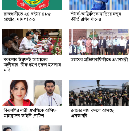
রাজধানীতে ২৪ ঘণ্টায় ৪৮৫
স্টার্ক-আফ্রিদিকে ছাড়িয়ে নতুন
গ্রেপ্তার, মামলা ৫০
কীর্তি রশিদ খানের
বরগুনার উন্নয়নই আমাদের
ড্যাবের প্রতিষ্ঠাবার্ষিকীতে প্রধানমন্ত্রী
অঙ্গীকার: চীফ হুইপ নুরুল ইসলাম
মণি
বিএনপির নারী এমপিকে আসিফ
র‍্যাবের নাম বদলে আসছে
মাহমুদের আইনি নোটিশ
এসআরবি