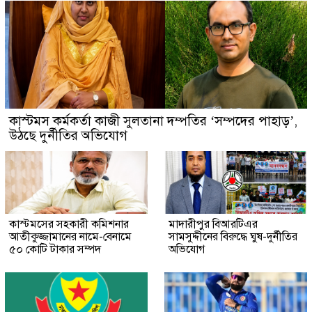
কাস্টমস কর্মকর্তা কাজী সুলতানা দম্পতির ‘সম্পদের পাহাড়’,
উঠছে দুর্নীতির অভিযোগ
কাস্টমসের সহকারী কমিশনার
মাদারীপুর বিআরটিএর
আতীকুজ্জামানের নামে-বেনামে
সামসুদ্দীনের বিরুদ্ধে ঘুষ-দুর্নীতির
৫০ কোটি টাকার সম্পদ
অভিযোগ