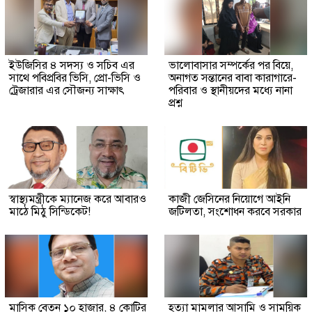
ইউজিসির ৪ সদস্য ও সচিব এর
ভালোবাসার সম্পর্কের পর বিয়ে,
সাথে পবিপ্রবির ভিসি, প্রো-ভিসি ও
অনাগত সন্তানের বাবা কারাগারে-
ট্রেজারার এর সৌজন্য সাক্ষাৎ
পরিবার ও স্থানীয়দের মধ্যে নানা
প্রশ্ন
স্বাস্থ্যমন্ত্রীকে ম্যানেজ করে আবারও
কাজী জেসিনের নিয়োগে আইনি
মাঠে মিঠু সিন্ডিকেট!
জটিলতা, সংশোধন করবে সরকার
মাসিক বেতন ১০ হাজার, ৪ কোটির
হত্যা মামলার আসামি ও সাময়িক