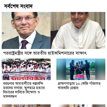
সর্বশেষ সংবাদ
পররাষ্ট্রমন্ত্রীর সঙ্গে ভারতীয় হাইকমিশনারের সাক্ষাৎ
বরগুনার আমতলীতে বস্তাবন্দি
​ব্রাহ্মণপাড়ায় ১০ কেজি গাঁজাসহ
মরদেহ সনাক্ত, স্কুলছাত্র হত্যার
কারবারি গ্রেপ্তার
বিচারের দাবিতে বিক্ষোভ ও
মানববন্ধন