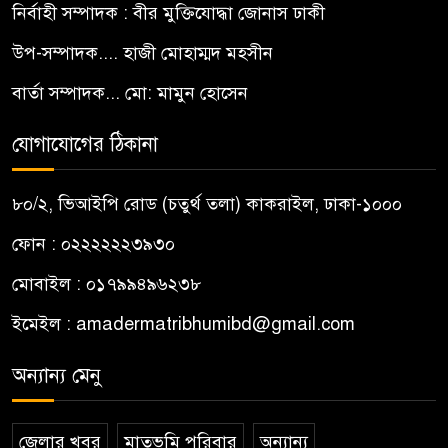
নির্বাহী সম্পাদক : বীর মুক্তিযোদ্ধা জোনাস ঢাকী
উপ-সম্পাদক.... হাজী মোহাম্মদ মহসীন
বার্তা সম্পাদক... মো: মামুন হোসেন
যোগাযোগের ঠিকানা
৮০/২, ভিআইপি রোড (চতুর্থ তলা) কাকরাইল, ঢাকা-১০০০
ফোন : ০২২২২২২৩৯৩০
মোবাইল : ০১৭৯৯৪৯৬২৩৮
ইমেইল :
amadermatribhumibd@gmail.com
অন্যান্য মেনু
জেলার খবর
মাতৃভূমি পরিবার
অন্যান্য