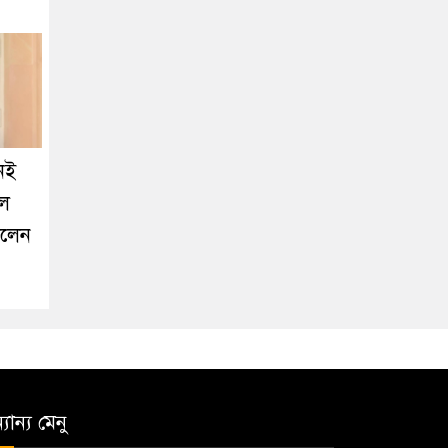
নেই
লে
ালেন
যান্য মেনু