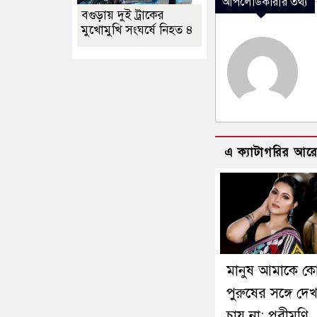
আপলোডকারীর তথ্য
বগুড়ায় দুই ট্রাকের
মুখোমুখি সংঘর্ষে নিহত ৪
এ ক্যাটাগরির আর
মানুষ আমাকে ক
পুরুষের সঙ্গে দে
চায় না: পরীমণি