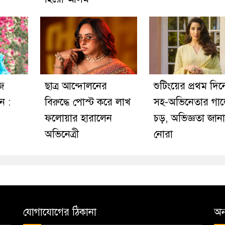
জ
ছাত্র আন্দোলনের
শুটিংয়ের প্রথম দি
ন :
বিরুদ্ধে পোস্ট করে লাখ
সহ-অভিনেতার গা
ফলোয়ার হারালেন
চড়, অভিজ্ঞতা জান
অভিনেত্রী
নোরা
যোগাযোগের ঠিকানা
অন্