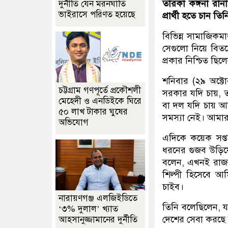
তারকা কঙ্গনা রা
দুর্নীতি যেন মরনঘাতি
ভাইরাসে পরিণত হয়েছে
প্রার্থী হতে চান ত
বিভিন্ন সামাজিকম
সেগুলো নিয়ে বিতর
প্রকার নিশ্চিত ছ
শনিবার (২৯ অক্টো
চট্টগ্রাম গণপূর্তে প্রকৌশলী
সরকার যদি চায়, তা
মেহেদী ও এনডিইকে ঘিরে
বা দল যদি চায় আম
৫০ লাখ টাকার ঘুষের
সমস্যা নেই। আমার
অভিযোগ
এদিকে কয়েক সপ্ত
ধরনের গুজব উড়িয
বলেন, এখনই রাজন
শিল্পী হিসেবে আ
চাইব।
নারায়ণগঞ্জ এলজিইডিতে
তিনি বলেছিলেন, য
‘৩% দুলাল’ খ্যাত
দেশের সেবা করছে
আহসানুজ্জামানের দুর্নীতি