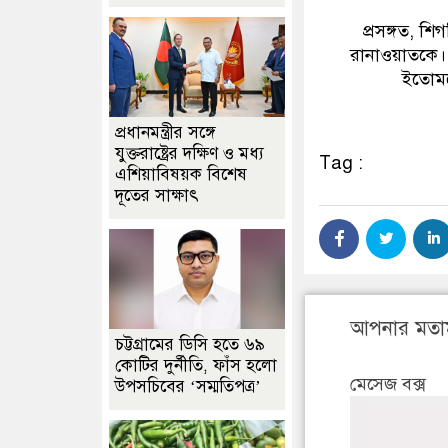
প্রসঙ্গত, শি
রানাওয়াতকে।
ইতোমধ্
প্রধানমন্ত্রীর সঙ্গে
যুক্তরাষ্ট্রের দক্ষিণ ও মধ্য
Tag :
এশিয়াবিষয়ক বিশেষ
দূতের সাক্ষাৎ
আপনার মতা
চট্টগ্রামের ডিসি হতে ৬৯
কোটির দুর্নীতি, ফাঁস হলো
মেসেজ বক্স
উপসচিবের ‘সম্মতিপত্র’