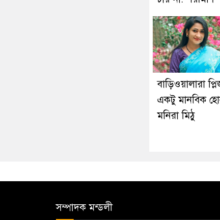
বাড়িওয়ালারা প্লি
একটু মানবিক হো
মনিরা মিঠু
সম্পাদক মন্ডলী