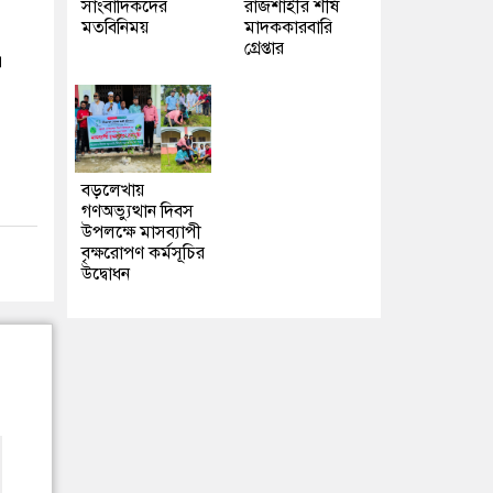
সাংবাদিকদের
রাজশাহীর শীর্ষ
মতবিনিময়
মাদককারবারি
গ্রেপ্তার
।
বড়লেখায়
গণঅভ্যুত্থান দিবস
উপলক্ষে মাসব্যাপী
বৃক্ষরোপণ কর্মসূচির
উদ্বোধন