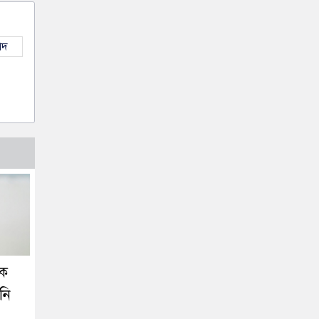
াদ
কে
নি