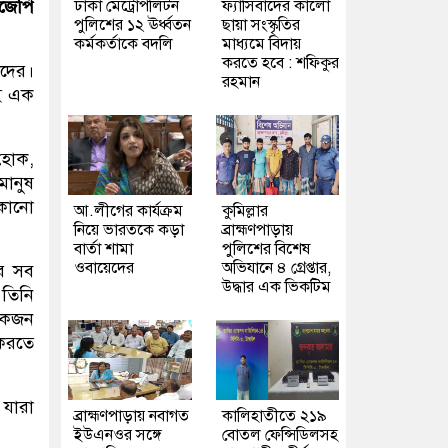
ঢাকা মেট্রোপলিটন
ফ্যাসিবাদের কালো
িজেপি
পুলিশের ১২ ঊর্ধ্বতন
ছায়া সংস্কৃতির
কর্মকর্তাকে বদলি
মাধ্যমে বিদায়
করতে হবে : শফিকুর
ীদের।
রহমান
াই এক
 হোক,
মানুষ
 কোনো
আ.লীগের কার্যক্রম
কুমিল্লার
নিয়ে ভারতকে কড়া
ব্রাহ্মণপাড়ায়
বার্তা শামা
পুলিশের বিশেষ
ওবায়েদের
অভিযানে ৪ গ্রেপ্তার,
ার সব
উদ্ধার এক ভিকটিম
 তিনি
 একজন
 করতে
 যারা
ব্রাহ্মণপাড়ায় নবাগত
কালিহাতীতে ২১৯
ইউএনওর সঙ্গে
বোতল ফেন্সিডিলসহ