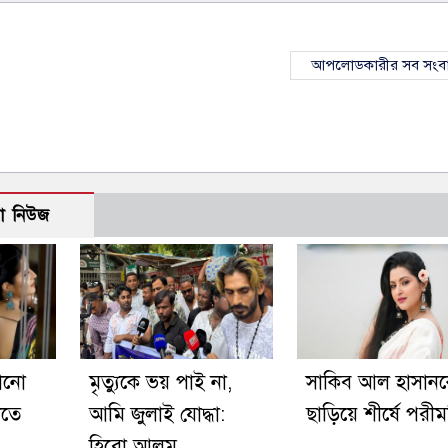
আপলোডকারীর সব সংব
ো নিউজ
োনো
মৃত্যুকে ভয় পাই না,
সাকিব আল হাসান
খতে
আমি জুলাই যোদ্ধা:
ছাড়িয়ে শীর্ষে পরীম
হিরো আলম