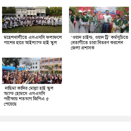
মহেশখালীতে এসএসসি ফলাফলে
‘ওয়ান চাইল্ড, ওয়ান ট্রি’ কর্মসূচিতে
পাশের হারে আইল্যান্ড হাই স্কুল
বেতাগীতে চারা বিতরণ করলেন
জেলা প্রশাসক
নাছিমা কাদির মোল্লা হাই স্কুল
অ্যান্ড হোমসে এসএসসি
পরীক্ষায় শতভাগ জিপিএ ৫
পেয়েছে