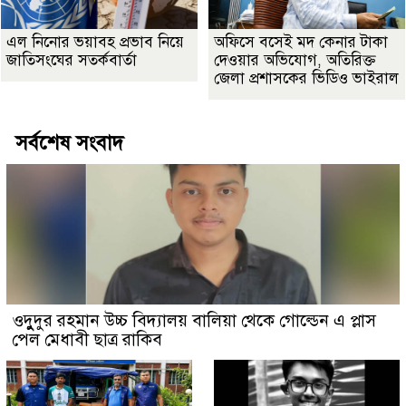
এল নিনোর ভয়াবহ প্রভাব নিয়ে
অফিসে বসেই মদ কেনার টাকা
জাতিসংঘের সতর্কবার্তা
দেওয়ার অভিযোগ, অতিরিক্ত
জেলা প্রশাসকের ভিডিও ভাইরাল
সর্বশেষ সংবাদ
ওদুুদুর রহমান উচ্চ বিদ্যালয় বালিয়া থেকে গোল্ডেন এ প্লাস
পেল মেধাবী ছাত্র রাকিব