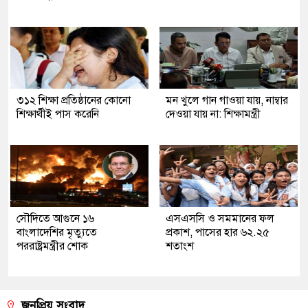
৩১২ শিক্ষা প্রতিষ্ঠানের কোনো
মন খুলে গান গাওয়া যায়, নাম্বার
শিক্ষার্থীই পাস করেনি
দেওয়া যায় না: শিক্ষামন্ত্রী
সৌদিতে আগুনে ১৬
এসএসসি ও সমমানের ফল
বাংলাদেশির মৃত্যুতে
প্রকাশ, পাসের হার ৬২.২৫
পররাষ্ট্রমন্ত্রীর শোক
শতাংশ
জনপ্রিয় সংবাদ