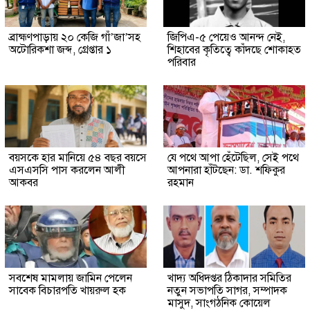
ব্রাহ্মণপাড়ায় ২০ কেজি গাঁ’জা’সহ
জিপিএ-৫ পেয়েও আনন্দ নেই,
অটোরিকশা জব্দ, গ্রেপ্তার ১
শিহাবের কৃতিত্বে কাঁদছে শোকাহত
পরিবার
বয়সকে হার মানিয়ে ৫৪ বছর বয়সে
যে পথে আপা হেঁটেছিল, সেই পথে
এসএসসি পাস করলেন আলী
আপনারা হাঁটছেন: ডা. শফিকুর
আকবর
রহমান
সবশেষ মামলায় জামিন পেলেন
খাদ্য অধিদপ্তর ঠিকাদার সমিতির
সাবেক বিচারপতি খায়রুল হক
নতুন সভাপতি সাগর, সম্পাদক
মাসুদ, সাংগঠনিক কোয়েল