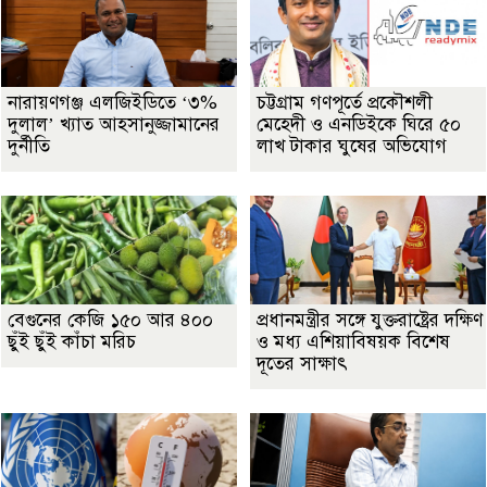
নারায়ণগঞ্জ এলজিইডিতে ‘৩%
চট্টগ্রাম গণপূর্তে প্রকৌশলী
দুলাল’ খ্যাত আহসানুজ্জামানের
মেহেদী ও এনডিইকে ঘিরে ৫০
দুর্নীতি
লাখ টাকার ঘুষের অভিযোগ
বেগুনের কেজি ১৫০ আর ৪০০
প্রধানমন্ত্রীর সঙ্গে যুক্তরাষ্ট্রের দক্ষিণ
ছুঁই ছুঁই কাঁচা মরিচ
ও মধ্য এশিয়াবিষয়ক বিশেষ
দূতের সাক্ষাৎ