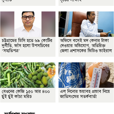
চট্টগ্রামের ডিসি হতে ৬৯ কোটির
অফিসে বসেই মদ কেনার টাকা
দুর্নীতি, ফাঁস হলো উপসচিবের
দেওয়ার অভিযোগ, অতিরিক্ত
‘সম্মতিপত্র’
জেলা প্রশাসকের ভিডিও ভাইরাল
বেগুনের কেজি ১৫০ আর ৪০০
এল নিনোর ভয়াবহ প্রভাব নিয়ে
ছুঁই ছুঁই কাঁচা মরিচ
জাতিসংঘের সতর্কবার্তা