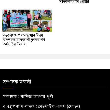
মাদককারবারি গ্রেপ্তার
বড়লেখায় গণঅভ্যুত্থান দিবস
উপলক্ষে মাসব্যাপী বৃক্ষরোপণ
কর্মসূচির উদ্বোধন
সম্পাদক মন্ডলী
সম্পাদক : খাদিজা আক্তার পূর্ণী
ব্যবস্থাপনা সম্পাদক : মেছমাউল আলম (মোহন)