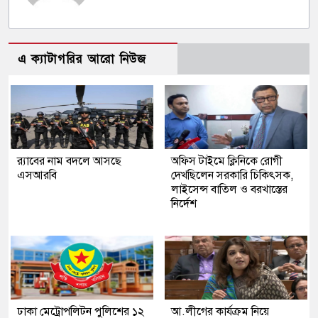
এ ক্যাটাগরির আরো নিউজ
র‍্যাবের নাম বদলে আসছে
অফিস টাইমে ক্লিনিকে রোগী
এসআরবি
দেখছিলেন সরকারি চিকিৎসক,
লাইসেন্স বাতিল ও বরখাস্তের
নির্দেশ
ঢাকা মেট্রোপলিটন পুলিশের ১২
আ.লীগের কার্যক্রম নিয়ে