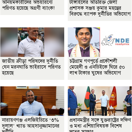
অনিয়মকারীদের অভয়ারণ্যে
টাঙ্গাইলের অতিরিক্ত জেলা
পরিণত হয়েছে অগ্রণী ব্যাংক!
প্রশাসক সঞ্জয় কুমার মহন্তের
বিরুদ্ধে ব্যাপক দুর্নীতির অভিযোগ
জাতীয় ক্রীড়া পরিষদের দুর্নীতি
চট্টগ্রাম গণপূর্তে প্রকৌশলী
যেন মরনঘাতি ভাইরাসে পরিণত
মেহেদী ও এনডিইকে ঘিরে ৫০
হয়েছে
লাখ টাকার ঘুষের অভিযোগ
নারায়ণগঞ্জ এলজিইডিতে ‘৩%
প্রধানমন্ত্রীর সঙ্গে যুক্তরাষ্ট্রের দক্ষিণ
দুলাল’ খ্যাত আহসানুজ্জামানের
ও মধ্য এশিয়াবিষয়ক বিশেষ
দুর্নীতি
দূতের সাক্ষাৎ