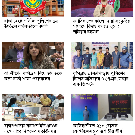
ঢাকা মেট্রোপলিটন পুলিশের ১২
ফ্যাসিবাদের কালো ছায়া সংস্কৃতির
ঊর্ধ্বতন কর্মকর্তাকে বদলি
মাধ্যমে বিদায় করতে হবে :
শফিকুর রহমান
আ.লীগের কার্যক্রম নিয়ে ভারতকে
কুমিল্লার ব্রাহ্মণপাড়ায় পুলিশের
কড়া বার্তা শামা ওবায়েদের
বিশেষ অভিযানে ৪ গ্রেপ্তার, উদ্ধার
এক ভিকটিম
ব্রাহ্মণপাড়ায় নবাগত ইউএনওর
কালিহাতীতে ২১৯ বোতল
সঙ্গে সাংবাদিকদের মতবিনিময়
ফেন্সিডিলসহ রাজশাহীর শীর্ষ