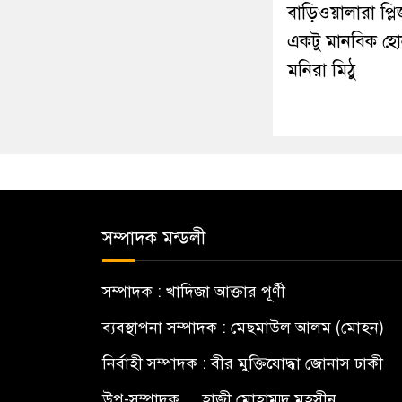
বাড়িওয়ালারা প্লি
একটু মানবিক হো
মনিরা মিঠু
সম্পাদক মন্ডলী
সম্পাদক : খাদিজা আক্তার পূর্ণী
ব্যবস্থাপনা সম্পাদক : মেছমাউল আলম (মোহন)
নির্বাহী সম্পাদক : বীর মুক্তিযোদ্ধা জোনাস ঢাকী
উপ-সম্পাদক.... হাজী মোহাম্মদ মহসীন