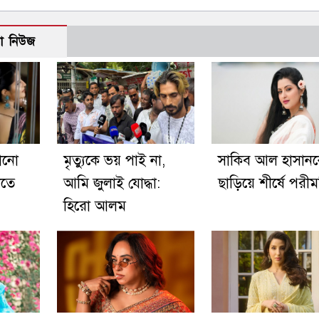
ো নিউজ
োনো
মৃত্যুকে ভয় পাই না,
সাকিব আল হাসান
খতে
আমি জুলাই যোদ্ধা:
ছাড়িয়ে শীর্ষে পরীম
হিরো আলম