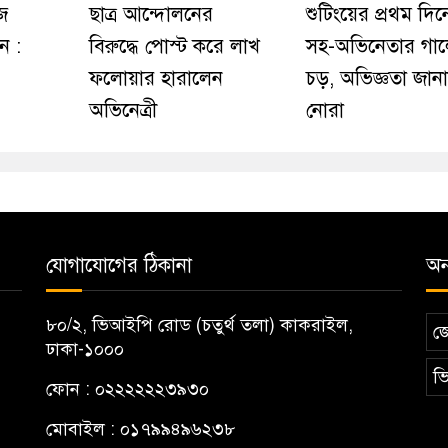
জ
ছাত্র আন্দোলনের
শুটিংয়ের প্রথম দি
ন :
বিরুদ্ধে পোস্ট করে লাখ
সহ-অভিনেতার গা
ফলোয়ার হারালেন
চড়, অভিজ্ঞতা জান
অভিনেত্রী
নোরা
যোগাযোগের ঠিকানা
অন্
৮০/২, ভিআইপি রোড (চতুর্থ তলা) কাকরাইল,
জ
ঢাকা-১০০০
ভি
ফোন : ০২২২২২২৩৯৩০
মোবাইল : ০১৭৯৯৪৯৬২৩৮