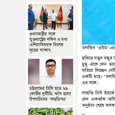
প্রধানমন্ত্রীর সঙ্গে
যুক্তরাষ্ট্রের দক্ষিণ ও মধ্য
এশিয়াবিষয়ক বিশেষ
ডলফিন ‘ওউম’-এর 
দূতের সাক্ষাৎ
ছবিতে নতুন বন্ধুর 
চুমু এঁকে দেন তার
ভরিয়ে দিচ্ছেন নে
একটি মাছ। ‘ডলফিন
এর সঙ্গে।
চট্টগ্রামের ডিসি হতে ৬৯
সম্প্রতি নিউ ইয়র্
কোটির দুর্নীতি, ফাঁস হলো
দেন একঝাঁক অভি
উপসচিবের ‘সম্মতিপত্র’
অনুষ্ঠান শেষে অব