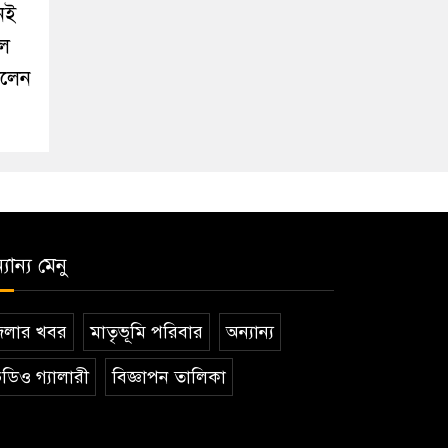
নেই
লে
ালেন
যান্য মেনু
েলার খবর
মাতৃভূমি পরিবার
অন্যান্য
ডিও গ্যালারী
বিজ্ঞাপন তালিকা