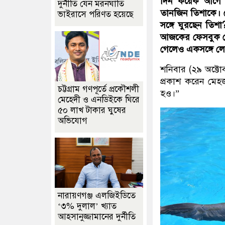
দিন কয়েক আগে মে
দুর্নীতি যেন মরনঘাতি
তানজিন তিশাকে। নে
ভাইরাসে পরিণত হয়েছে
সঙ্গে ঘুরছেন তিশ
আজকের ফেসবুক পো
গেলেও একসঙ্গে লেন
শনিবার (২৯ অক্টোব
প্রকাশ করেন মেহজ
চট্টগ্রাম গণপূর্তে প্রকৌশলী
হও।”
মেহেদী ও এনডিইকে ঘিরে
৫০ লাখ টাকার ঘুষের
অভিযোগ
নারায়ণগঞ্জ এলজিইডিতে
‘৩% দুলাল’ খ্যাত
আহসানুজ্জামানের দুর্নীতি