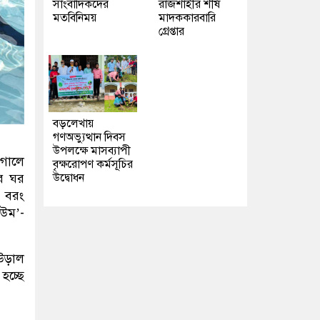
সাংবাদিকদের
রাজশাহীর শীর্ষ
মতবিনিময়
মাদককারবারি
গ্রেপ্তার
বড়লেখায়
গণঅভ্যুত্থান দিবস
উপলক্ষে মাসব্যাপী
 গালে
বৃক্ষরোপণ কর্মসূচির
ের ঘর
উদ্বোধন
য় বরং
ওউম’-
 উড়াল
চ্ছে