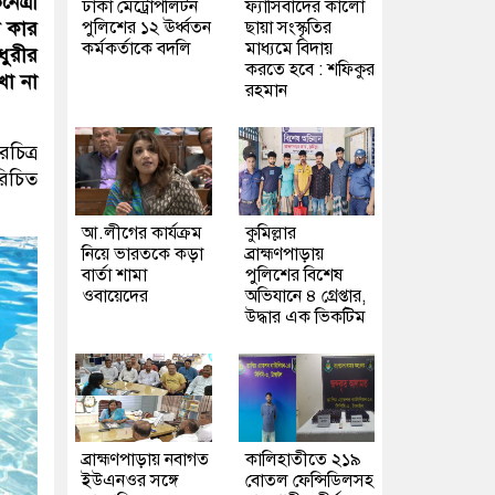
েত্রী
ঢাকা মেট্রোপলিটন
ফ্যাসিবাদের কালো
পুলিশের ১২ ঊর্ধ্বতন
ছায়া সংস্কৃতির
ে কার
কর্মকর্তাকে বদলি
মাধ্যমে বিদায়
ধুরীর
করতে হবে : শফিকুর
খা না
রহমান
চিত্র
রিচিত
আ.লীগের কার্যক্রম
কুমিল্লার
নিয়ে ভারতকে কড়া
ব্রাহ্মণপাড়ায়
বার্তা শামা
পুলিশের বিশেষ
ওবায়েদের
অভিযানে ৪ গ্রেপ্তার,
উদ্ধার এক ভিকটিম
ব্রাহ্মণপাড়ায় নবাগত
কালিহাতীতে ২১৯
ইউএনওর সঙ্গে
বোতল ফেন্সিডিলসহ