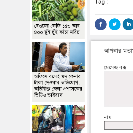
Tag :
বেগুনের কেজি ১৫০ আর
৪০০ ছুঁই ছুঁই কাঁচা মরিচ
আপনার মতা
মেসেজ বক্স
অফিসে বসেই মদ কেনার
টাকা দেওয়ার অভিযোগ,
অতিরিক্ত জেলা প্রশাসকের
ভিডিও ভাইরাল
নাম :