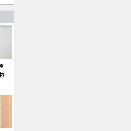
কে
নি