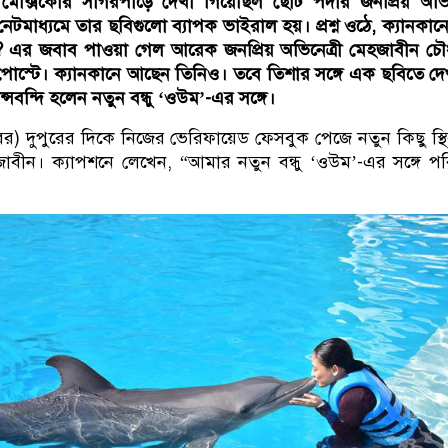
ক্সিকোর সাগরপাড়ে দেখা গিয়েছিল ছোট পর্দার জনপ্রিয় অভিন
টমাধ্যমে তার ছবিগুলো ব্যাপক ভাইরাল হয়। প্রশ্ন ওঠে, ক্যানকান
া? এর জবাব পাওয়া গেল আরেক জনপ্রিয় অভিনেত্রী মেহজাবীন চৌ
স্টে। ক্যানকানে আছেন তিনিও। তবে তিশার সঙ্গে এক ছবিতে দে
্সবন্দি হলেন নতুন বন্ধু ‘ওউম’-এর সঙ্গে।
র) দুপুরের দিকে নিজের ভেরিফায়েড ফেসবুক পেজে নতুন কিছু স্থির
াবীন। ক্যাপশনে লেখেন, “আমার নতুন বন্ধু ‘ওউম’-এর সঙ্গে প