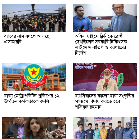
র‍্যাবের নাম বদলে আসছে
অফিস টাইমে ক্লিনিকে রোগী
এসআরবি
দেখছিলেন সরকারি চিকিৎসক,
লাইসেন্স বাতিল ও বরখাস্তের
নির্দেশ
ঢাকা মেট্রোপলিটন পুলিশের ১২
ফ্যাসিবাদের কালো ছায়া সংস্কৃতির
ঊর্ধ্বতন কর্মকর্তাকে বদলি
মাধ্যমে বিদায় করতে হবে :
শফিকুর রহমান