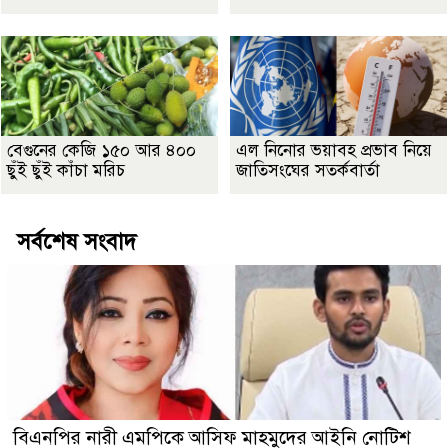
বেগুনের কেজি ১৫০ আর ৪০০
এল নিনোর ভয়াবহ প্রভাব নিয়ে
ছুঁই ছুঁই কাঁচা মরিচ
জাতিসংঘের সতর্কবার্তা
সর্বশেষ সংবাদ
বিএনপির নারী এমপিকে আসিফ মাহমুদের আইনি নোটিশ