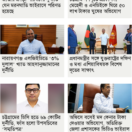
যেন মরনঘাতি ভাইরাসে পরিণত
মেহেদী ও এনডিইকে ঘিরে ৫০
হয়েছে
লাখ টাকার ঘুষের অভিযোগ
নারায়ণগঞ্জ এলজিইডিতে ‘৩%
প্রধানমন্ত্রীর সঙ্গে যুক্তরাষ্ট্রের দক্ষিণ
দুলাল’ খ্যাত আহসানুজ্জামানের
ও মধ্য এশিয়াবিষয়ক বিশেষ
দুর্নীতি
দূতের সাক্ষাৎ
চট্টগ্রামের ডিসি হতে ৬৯ কোটির
অফিসে বসেই মদ কেনার টাকা
দুর্নীতি, ফাঁস হলো উপসচিবের
দেওয়ার অভিযোগ, অতিরিক্ত
‘সম্মতিপত্র’
জেলা প্রশাসকের ভিডিও ভাইরাল