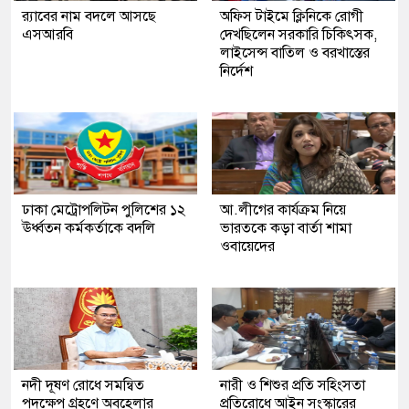
র‍্যাবের নাম বদলে আসছে
অফিস টাইমে ক্লিনিকে রোগী
এসআরবি
দেখছিলেন সরকারি চিকিৎসক,
লাইসেন্স বাতিল ও বরখাস্তের
নির্দেশ
ঢাকা মেট্রোপলিটন পুলিশের ১২
আ.লীগের কার্যক্রম নিয়ে
ঊর্ধ্বতন কর্মকর্তাকে বদলি
ভারতকে কড়া বার্তা শামা
ওবায়েদের
নদী দূষণ রোধে সমন্বিত
নারী ও শিশুর প্রতি সহিংসতা
পদক্ষেপ গ্রহণে অবহেলার
প্রতিরোধে আইন সংস্কারের