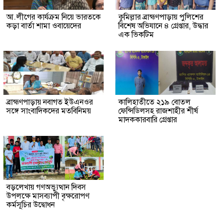
আ.লীগের কার্যক্রম নিয়ে ভারতকে
কুমিল্লার ব্রাহ্মণপাড়ায় পুলিশের
কড়া বার্তা শামা ওবায়েদের
বিশেষ অভিযানে ৪ গ্রেপ্তার, উদ্ধার
এক ভিকটিম
ব্রাহ্মণপাড়ায় নবাগত ইউএনওর
কালিহাতীতে ২১৯ বোতল
সঙ্গে সাংবাদিকদের মতবিনিময়
ফেন্সিডিলসহ রাজশাহীর শীর্ষ
মাদককারবারি গ্রেপ্তার
বড়লেখায় গণঅভ্যুত্থান দিবস
উপলক্ষে মাসব্যাপী বৃক্ষরোপণ
কর্মসূচির উদ্বোধন