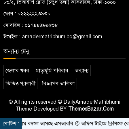
৮০/২, ভিআইপি রোড (চতুর্থ তলা) কাকরাইল, ঢাকা-১০০০
ফোন : ০২২২২২২৩৯৩০
মোবাইল : ০১৭৯৯৪৯৬২৩৮
ইমেইল :
amadermatribhumibd@gmail.com
অন্যান্য মেনু
জেলার খবর
মাতৃভূমি পরিবার
অন্যান্য
ভিডিও গ্যালারী
বিজ্ঞাপন তালিকা
© All rights reserved © DailyAmaderMatribhumi
Theme Developed BY
ThemesBazar.Com
যাবের নাম বদলে আসছে এসআরবি
নোটিশ :
অফিস টাইমে ক্লিনিকে রোগী দে