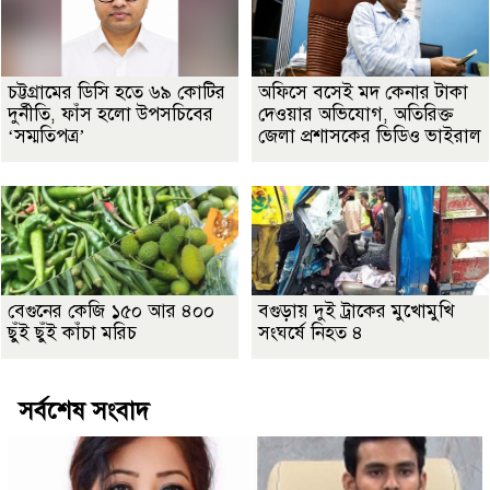
চট্টগ্রামের ডিসি হতে ৬৯ কোটির
অফিসে বসেই মদ কেনার টাকা
দুর্নীতি, ফাঁস হলো উপসচিবের
দেওয়ার অভিযোগ, অতিরিক্ত
‘সম্মতিপত্র’
জেলা প্রশাসকের ভিডিও ভাইরাল
বেগুনের কেজি ১৫০ আর ৪০০
বগুড়ায় দুই ট্রাকের মুখোমুখি
ছুঁই ছুঁই কাঁচা মরিচ
সংঘর্ষে নিহত ৪
সর্বশেষ সংবাদ