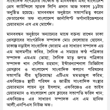
সাংবাদিক সংগঠনের বিক্ষোভ ও মানববন্ধন এবং বাংলাদেশ
প্রেস কাউন্সিলে স্মারক লিপি প্রদান আজ সকাল ১১টায়
অনুষ্ঠিত হয়েছে। মানববন্ধন অনুষ্ঠানে সভাপতিত্ব করেন
ফেডারেশন অফ বাংলাদেশ জার্নালিস্ট অর্গানাইজেশনের
চেয়ারম্যান এস এম মোর্শেদ।
মানববন্ধন অনুষ্ঠানে অন্যান্যের মাঝে বক্তব্য রাখেন ঢাকা
প্রেসক্লাবের সাংগঠনিক সম্পাদক মোঃ দেলোয়ার হোসেন,
ঢাকাস্ত নড়াইল সাংবাদিক ফোরাম এর সাধারণ সম্পাদক এচ
এম আলমগীর কবির, দৈনিক এ সময়ের কন্ঠ পত্রিকার
সম্পাদক এমএম তোহা; দৈনিক মাতৃ জগত পত্রিকার
সম্পাদক খান সেলিম রহমান; ইন্টারন্যাশনাল ডিজিটাল
প্রেসক্লাব ও বাংলাদেশ সাংবাদিক কল্যাণ পরিষদের
সভাপতি বীর মুক্তিযোদ্ধা এটিএম মমতাজুল করিম;
এফবিজেও স্থায়ী পরিষদ ও জাতীয় সাংবাদিক সংস্থার
চেয়ারম্যান লায়ন নুর ইসলাম; এফবিজেও এর ভাইস
চেয়ারম্যান ও বাংলাদেশ প্রেস ক্লাবের সভাপতি ফরিদ খান;
এফবিজেও এর সাধারণ সম্পাদক এস এম হানিফ
আলী;এনপিএস নিউজ অফ।