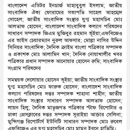
বাংলাদেশ এডিটর ইনচার্জ মাহাবুবুল ইসলাম; জাতীয়
সাংবাদিক ঐক্য ফোরামের সভাপতি সাহেল আহম্মেদ
সোহেল; জাতীয় সাংবাদিক সংস্থার যুগ্ম মহাসচিব মোঃ
আলতাফ হোসেন; বাংলাদেশ সাংবাদিক কল্যাণ পরিষদের
সাধারণ সম্পাদক জিএম মুজিবুর রহমান ভূঁইয়া;এফবিজেও
এর ভাইস চেয়ারম্যান নুরুল আফসার; মোল্লা নাসির উদ্দিন
সিনিয়র সাংবাদিক; দৈনিক ক্রাইম বাংলা পত্রিকার সম্পাদক
ও প্রকাশক মোঃ আলামিন খান; দৈনিক নোয়াখালীর খবর
পত্রিকার প্রধান সম্পাদক আনোয়ার হোসেন রুমি; সাংবাদিক
সংগ্রাম পরিষদের
সমন্বয়ক দেলোয়ার হোসেন ভূইয়া; জাতীয় সাংবাদিক সংস্থার
যুগ্ম মহাসচিব মোঃ ফারুক হোসেন; বাংলাদেশ সাংবাদিক
কল্যাণ পরিষদের দপ্তর সম্পাদক শাহানা শাহীন; জাতীয়
সাংবাদিক সংস্থার সাধারণ সম্পাদক আলতাফ হোসেন;
লায়ন হিলু; দৈনিক মাতৃজগত পত্রিকার স্টাফ রিপোটার ও
ঢাকা প্রেসক্লাবের দপ্তর সম্পাদক সুরাইয়া আক্তার সেলিনা;
মুন্সিগঞ্জ রিপোর্টার্স ইউনিটি সাধারণ সম্পাদক মোঃ রুবেল
এফবিজেও এর যুগ্ম মহাসচিব মোঃ মামুন ইবনে হাতিমি।