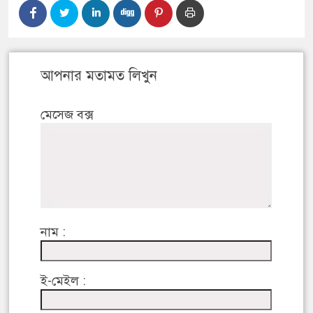
আপনার মতামত লিখুন
মেসেজ বক্স
নাম :
ই-মেইল :