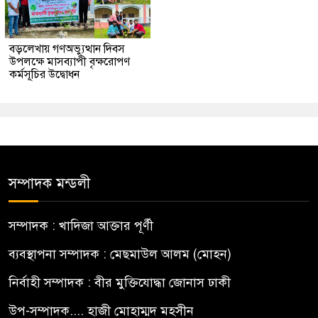
বড়লেখায় গণঅভ্যুত্থান দিবস
উপলক্ষে মাসব্যাপী বৃক্ষরোপণ
কর্মসূচির উদ্বোধন
সম্পাদক মন্ডলী
সম্পাদক : খাদিজা আক্তার পূর্ণী
ব্যবস্থাপনা সম্পাদক : মেছমাউল আলম (মোহন)
নির্বাহী সম্পাদক : বীর মুক্তিযোদ্ধা জোনাস ঢাকী
উপ-সম্পাদক.... হাজী মোহাম্মদ মহসীন