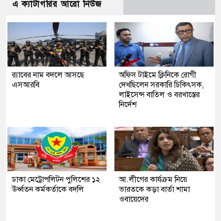
এ ক্যাটাগরির আরো নিউজ
র‍্যাবের নাম বদলে আসছে
অফিস টাইমে ক্লিনিকে রোগী
এসআরবি
দেখছিলেন সরকারি চিকিৎসক,
লাইসেন্স বাতিল ও বরখাস্তের
নির্দেশ
ঢাকা মেট্রোপলিটন পুলিশের ১২
আ.লীগের কার্যক্রম নিয়ে
ঊর্ধ্বতন কর্মকর্তাকে বদলি
ভারতকে কড়া বার্তা শামা
ওবায়েদের