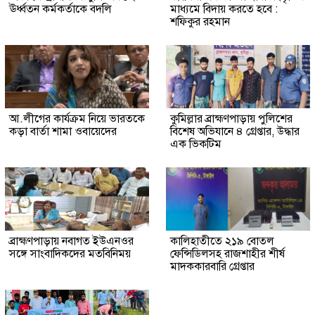
ঊর্ধ্বতন কর্মকর্তাকে বদলি
মাধ্যমে বিদায় করতে হবে :
শফিকুর রহমান
আ.লীগের কার্যক্রম নিয়ে ভারতকে
কুমিল্লার ব্রাহ্মণপাড়ায় পুলিশের
কড়া বার্তা শামা ওবায়েদের
বিশেষ অভিযানে ৪ গ্রেপ্তার, উদ্ধার
এক ভিকটিম
ব্রাহ্মণপাড়ায় নবাগত ইউএনওর
কালিহাতীতে ২১৯ বোতল
সঙ্গে সাংবাদিকদের মতবিনিময়
ফেন্সিডিলসহ রাজশাহীর শীর্ষ
মাদককারবারি গ্রেপ্তার