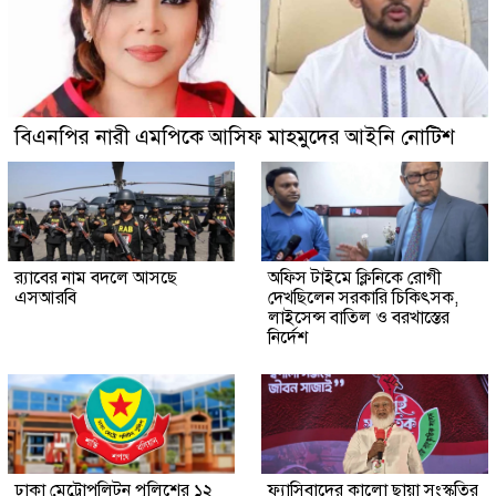
বিএনপির নারী এমপিকে আসিফ মাহমুদের আইনি নোটিশ
র‍্যাবের নাম বদলে আসছে
অফিস টাইমে ক্লিনিকে রোগী
এসআরবি
দেখছিলেন সরকারি চিকিৎসক,
লাইসেন্স বাতিল ও বরখাস্তের
নির্দেশ
ঢাকা মেট্রোপলিটন পুলিশের ১২
ফ্যাসিবাদের কালো ছায়া সংস্কৃতির