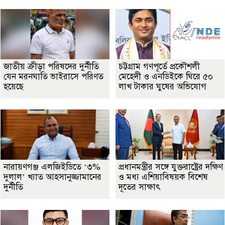
জাতীয় ক্রীড়া পরিষদের দুর্নীতি
চট্টগ্রাম গণপূর্তে প্রকৌশলী
যেন মরনঘাতি ভাইরাসে পরিণত
মেহেদী ও এনডিইকে ঘিরে ৫০
হয়েছে
লাখ টাকার ঘুষের অভিযোগ
নারায়ণগঞ্জ এলজিইডিতে ‘৩%
প্রধানমন্ত্রীর সঙ্গে যুক্তরাষ্ট্রের দক্ষিণ
দুলাল’ খ্যাত আহসানুজ্জামানের
ও মধ্য এশিয়াবিষয়ক বিশেষ
দুর্নীতি
দূতের সাক্ষাৎ