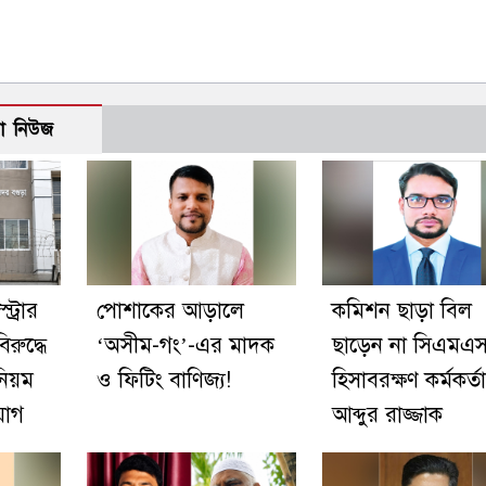
ো নিউজ
ট্রার
পোশাকের আড়ালে
কমিশন ছাড়া বিল
রুদ্ধে
‘অসীম-গং’-এর মাদক
ছাড়েন না সিএমএ
নিয়ম
ও ফিটিং বাণিজ্য!
হিসাবরক্ষণ কর্মকর্তা
যোগ
আব্দুর রাজ্জাক