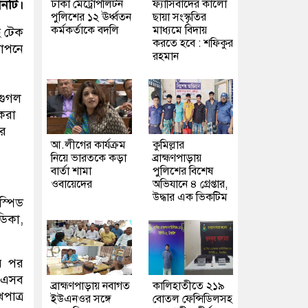
ঢাকা মেট্রোপলিটন
ফ্যাসিবাদের কালো
ানটি।
পুলিশের ১২ ঊর্ধ্বতন
ছায়া সংস্কৃতির
কর্মকর্তাকে বদলি
মাধ্যমে বিদায়
ে টেক
করতে হবে : শফিকুর
ঞাপনে
রহমান
গুগল
করা
ার
আ.লীগের কার্যক্রম
কুমিল্লার
নিয়ে ভারতকে কড়া
ব্রাহ্মণপাড়ায়
বার্তা শামা
পুলিশের বিশেষ
ওবায়েদের
অভিযানে ৪ গ্রেপ্তার,
উদ্ধার এক ভিকটিম
স্পিড
ডিকা,
র পর
 এসব
ব্রাহ্মণপাড়ায় নবাগত
কালিহাতীতে ২১৯
পাত্র
ইউএনওর সঙ্গে
বোতল ফেন্সিডিলসহ