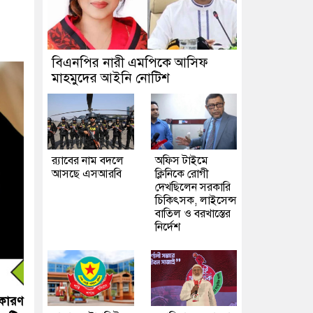
বিএনপির নারী এমপিকে আসিফ
মাহমুদের আইনি নোটিশ
র‍্যাবের নাম বদলে
অফিস টাইমে
আসছে এসআরবি
ক্লিনিকে রোগী
দেখছিলেন সরকারি
চিকিৎসক, লাইসেন্স
বাতিল ও বরখাস্তের
নির্দেশ
 কারণ