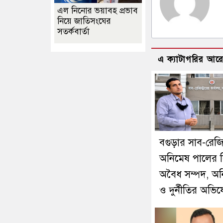
এল নিনোর ভয়াবহ প্রভাব
নিয়ে জাতিসংঘের
সতর্কবার্তা
এ ক্যাটাগরির আর
বগুড়ার সাব-রেজিস্
অনিমেষ পালের বি
অবৈধ সম্পদ, অ
ও দুর্নীতির অভি