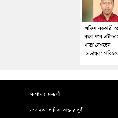
অফিস সহকারী হ
বছর ধরে এইচএ
খাতা দেখছেন
‘প্রভাষক’ পরিচয়
সম্পাদক মন্ডলী
সম্পাদক : খাদিজা আক্তার পূর্ণী