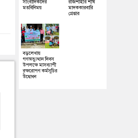
সাংবাদিকদের
রাজশাহীর শীর্ষ
মতবিনিময়
মাদককারবারি
গ্রেপ্তার
বড়লেখায়
গণঅভ্যুত্থান দিবস
উপলক্ষে মাসব্যাপী
বৃক্ষরোপণ কর্মসূচির
উদ্বোধন