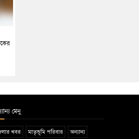
িকের
যান্য মেনু
েলার খবর
মাতৃভূমি পরিবার
অন্যান্য