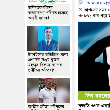
আমাদের মার্তৃভ
অনিয়মকারীদের
আপডেট সময় ০৩:
অভয়ারণ্যে পরিণত হয়েছে
৮৪১ বার পড়া 
অগ্রণী ব্যাংক!
টাঙ্গাইলের অতিরিক্ত জেলা
প্রশাসক সঞ্জয় কুমার
মহন্তের বিরুদ্ধে ব্যাপক
দুর্নীতির অভিযোগ
সম্প্রতি গুগল এক
জাতীয় ক্রীড়া পরিষদের