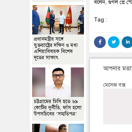
বলেন, গুগল প্লে 
Tag :
প্রধানমন্ত্রীর সঙ্গে
যুক্তরাষ্ট্রের দক্ষিণ ও মধ্য
এশিয়াবিষয়ক বিশেষ
দূতের সাক্ষাৎ
আপনার মতা
মেসেজ বক্স
চট্টগ্রামের ডিসি হতে ৬৯
কোটির দুর্নীতি, ফাঁস হলো
উপসচিবের ‘সম্মতিপত্র’