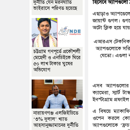
হিসেবে অ্যাপগুলো দ
দুর্নীতি যেন মরনঘাতি
ভাইরাসে পরিণত হয়েছে
এছাড়াও অ্যাপগেুল
জায়ান্ট গুগল। গুগ
অটো ক্লিক হয়ে যা
এআরএস টেকনিকা ত
অ্যাপগুলোকে সরি
চট্টগ্রাম গণপূর্তে প্রকৌশলী
যেতো। এগুলা ব্
মেহেদী ও এনডিইকে ঘিরে
৫০ লাখ টাকার ঘুষের
অভিযোগ
এসব অ্যাপগুলোর 
ক্যামেরা, স্মার্ট 
ইনস্টাগ্রাম প্রফ
এ বিষয়ে ম্যাকা
নারায়ণগঞ্জ এলজিইডিতে
ওপেন করলে কোন
‘৩% দুলাল’ খ্যাত
অ্যাপগুলোকে ‘ফ্র
আহসানুজ্জামানের দুর্নীতি