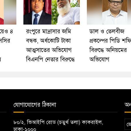
য়েও ৪
রংপুরে মাদ্রাসার জমি
ডাল ও তেলবীজ
সসির
বন্ধক, অর্ধকোটি টাকা
প্রকল্পের পিডি শফ
আত্মসাতের অভিযোগ
বিরুদ্ধে অনিয়মের
ে
বিএনপি নেতার বিরুদ্ধে
অভিযোগ
যোগাযোগের ঠিকানা
অন্
৮০/২, ভিআইপি রোড (চতুর্থ তলা) কাকরাইল,
জ
ঢাকা-১০০০