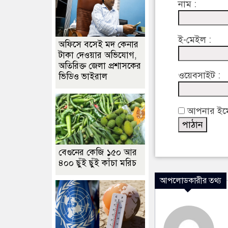
নাম :
ই-মেইল :
অফিসে বসেই মদ কেনার
টাকা দেওয়ার অভিযোগ,
অতিরিক্ত জেলা প্রশাসকের
ওয়েবসাইট :
ভিডিও ভাইরাল
আপনার ইমেইল
বেগুনের কেজি ১৫০ আর
৪০০ ছুঁই ছুঁই কাঁচা মরিচ
আপলোডকারীর তথ্য