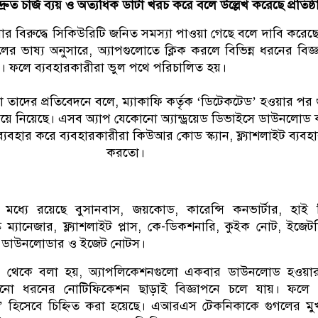
্রুত চার্জ ব্যয় ও অত্যধিক ডাটা খরচ করে বলে উল্লেখ করেছে প্রতিষ্ঠ
োর বিরুদ্ধে সিকিউরিটি জনিত সমস্যা পাওয়া গেছে বলে দাবি করেছ
লের ভাষ্য অনুসারে, অ্যাপগুলোতে ক্লিক করলে বিভিন্ন ধরনের বিজ্
য়। ফলে ব্যবহারকারীরা ভুল পথে পরিচালিত হয়।
াদের প্রতিবেদনে বলে, ম্যাকাফি কর্তৃক ‘ডিটেকটেড’ হওয়ার পর 
য়ে নিয়েছে। এসব অ্যাপ যেকোনো অ্যান্ড্রয়েড ডিভাইসে ডাউনলোড 
যবহার করে ব্যবহারকারীরা কিউআর কোড স্ক্যান, ফ্ল্যাশলাইট ব্যবহ
করতো।
মধ্যে রয়েছে বুসানবাস, জয়কোড, কারেন্সি কনভার্টার, হাই 
টাস্ক ম্যানেজার, ফ্ল্যাশলাইট প্লাস, কে-ডিকশনারি, কুইক নোট, ইজেট
াইল ডাউনলোডার ও ইজেট নোটস।
ফি থেকে বলা হয়, অ্যাপলিকেশনগুলো একবার ডাউনলোড হওয়া
ো ধরনের নোটিফিকেশন ছাড়াই বিজ্ঞাপনে চলে যায়। ফলে
ড’ হিসেবে চিহ্নিত করা হয়েছে। এআরএস টেকনিকাকে গুগলের মুখ