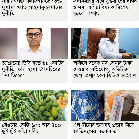
নারায়ণগঞ্জ এলজিইডিতে ‘৩%
প্রধানমন্ত্রীর সঙ্গে যুক্তরাষ্ট্রের দক্ষিণ
দুলাল’ খ্যাত আহসানুজ্জামানের
ও মধ্য এশিয়াবিষয়ক বিশেষ
দুর্নীতি
দূতের সাক্ষাৎ
চট্টগ্রামের ডিসি হতে ৬৯ কোটির
অফিসে বসেই মদ কেনার টাকা
দুর্নীতি, ফাঁস হলো উপসচিবের
দেওয়ার অভিযোগ, অতিরিক্ত
‘সম্মতিপত্র’
জেলা প্রশাসকের ভিডিও ভাইরাল
বেগুনের কেজি ১৫০ আর ৪০০
এল নিনোর ভয়াবহ প্রভাব নিয়ে
ছুঁই ছুঁই কাঁচা মরিচ
জাতিসংঘের সতর্কবার্তা