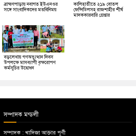
ব্রাহ্মণপাড়ায় নবাগত ইউএনওর
কালিহাতীতে ২১৯ বোতল
সঙ্গে সাংবাদিকদের মতবিনিময়
ফেন্সিডিলসহ রাজশাহীর শীর্ষ
মাদককারবারি গ্রেপ্তার
বড়লেখায় গণঅভ্যুত্থান দিবস
উপলক্ষে মাসব্যাপী বৃক্ষরোপণ
কর্মসূচির উদ্বোধন
সম্পাদক মন্ডলী
সম্পাদক : খাদিজা আক্তার পূর্ণী