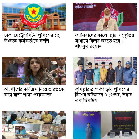
ঢাকা মেট্রোপলিটন পুলিশের ১২
ফ্যাসিবাদের কালো ছায়া সংস্কৃতির
ঊর্ধ্বতন কর্মকর্তাকে বদলি
মাধ্যমে বিদায় করতে হবে :
শফিকুর রহমান
আ.লীগের কার্যক্রম নিয়ে ভারতকে
কুমিল্লার ব্রাহ্মণপাড়ায় পুলিশের
কড়া বার্তা শামা ওবায়েদের
বিশেষ অভিযানে ৪ গ্রেপ্তার, উদ্ধার
এক ভিকটিম