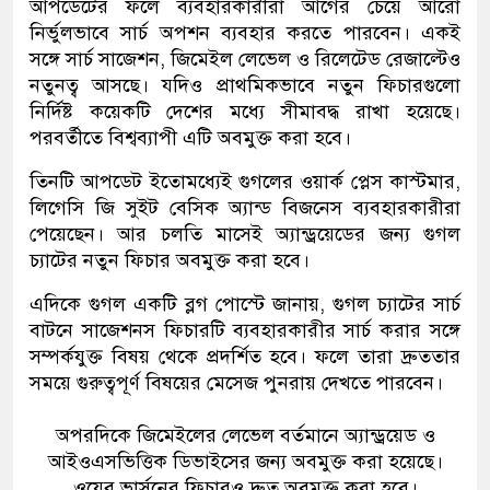
আপডেটের ফলে ব্যবহারকারীরা আগের চেয়ে আরো
নির্ভুলভাবে সার্চ অপশন ব্যবহার করতে পারবেন। একই
সঙ্গে সার্চ সাজেশন, জিমেইল লেভেল ও রিলেটেড রেজাল্টেও
নতুনত্ব আসছে। যদিও প্রাথমিকভাবে নতুন ফিচারগুলো
নির্দিষ্ট কয়েকটি দেশের মধ্যে সীমাবদ্ধ রাখা হয়েছে।
পরবর্তীতে বিশ্বব্যাপী এটি অবমুক্ত করা হবে।
তিনটি আপডেট ইতোমধ্যেই গুগলের ওয়ার্ক প্লেস কাস্টমার,
লিগেসি জি সুইট বেসিক অ্যান্ড বিজনেস ব্যবহারকারীরা
পেয়েছেন। আর চলতি মাসেই অ্যান্ড্রয়েডের জন্য গুগল
চ্যাটের নতুন ফিচার অবমুক্ত করা হবে।
এদিকে গুগল একটি ব্লগ পোস্টে জানায়, গুগল চ্যাটের সার্চ
বাটনে সাজেশনস ফিচারটি ব্যবহারকারীর সার্চ করার সঙ্গে
সম্পর্কযুক্ত বিষয় থেকে প্রদর্শিত হবে। ফলে তারা দ্রুততার
সময়ে গুরুত্বপূর্ণ বিষয়ের মেসেজ পুনরায় দেখতে পারবেন।
অপরদিকে জিমেইলের লেভেল বর্তমানে অ্যান্ড্রয়েড ও
আইওএসভিত্তিক ডিভাইসের জন্য অবমুক্ত করা হয়েছে।
ওয়েব ভার্সনের ফিচারও দ্রুত অবমুক্ত করা হবে।