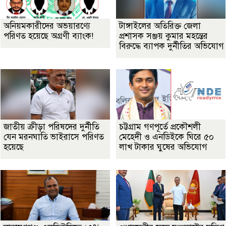
অনিয়মকারীদের অভয়ারণ্যে
টাঙ্গাইলের অতিরিক্ত জেলা
পরিণত হয়েছে অগ্রণী ব্যাংক!
প্রশাসক সঞ্জয় কুমার মহন্তের
বিরুদ্ধে ব্যাপক দুর্নীতির অভিযোগ
জাতীয় ক্রীড়া পরিষদের দুর্নীতি
চট্টগ্রাম গণপূর্তে প্রকৌশলী
যেন মরনঘাতি ভাইরাসে পরিণত
মেহেদী ও এনডিইকে ঘিরে ৫০
হয়েছে
লাখ টাকার ঘুষের অভিযোগ