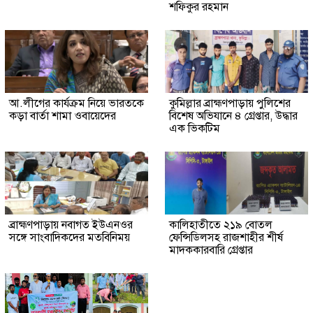
শফিকুর রহমান
আ.লীগের কার্যক্রম নিয়ে ভারতকে
কুমিল্লার ব্রাহ্মণপাড়ায় পুলিশের
কড়া বার্তা শামা ওবায়েদের
বিশেষ অভিযানে ৪ গ্রেপ্তার, উদ্ধার
এক ভিকটিম
ব্রাহ্মণপাড়ায় নবাগত ইউএনওর
কালিহাতীতে ২১৯ বোতল
সঙ্গে সাংবাদিকদের মতবিনিময়
ফেন্সিডিলসহ রাজশাহীর শীর্ষ
মাদককারবারি গ্রেপ্তার