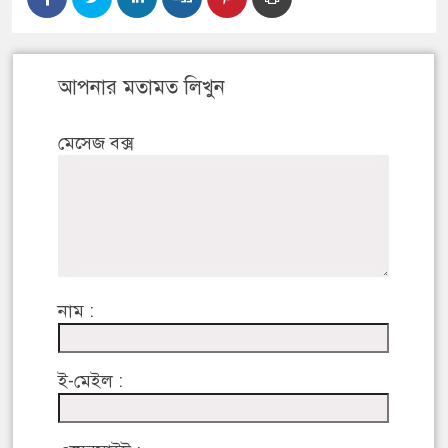
আপনার মতামত লিখুন
মেসেজ বক্স
নাম :
ই-মেইল :