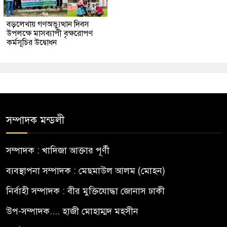
বড়লেখায় গণঅভ্যুত্থান দিবস
উপলক্ষে মাসব্যাপী বৃক্ষরোপণ
কর্মসূচির উদ্বোধন
সম্পাদক মন্ডলী
সম্পাদক : খাদিজা আক্তার পূর্ণী
ব্যবস্থাপনা সম্পাদক : মেছমাউল আলম (মোহন)
নির্বাহী সম্পাদক : বীর মুক্তিযোদ্ধা জোনাস ঢাকী
উপ-সম্পাদক.... হাজী মোহাম্মদ মহসীন