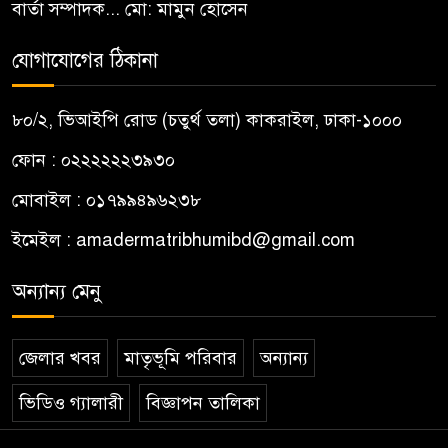
বার্তা সম্পাদক... মো: মামুন হোসেন
যোগাযোগের ঠিকানা
৮০/২, ভিআইপি রোড (চতুর্থ তলা) কাকরাইল, ঢাকা-১০০০
ফোন : ০২২২২২২৩৯৩০
মোবাইল : ০১৭৯৯৪৯৬২৩৮
ইমেইল :
amadermatribhumibd@gmail.com
অন্যান্য মেনু
জেলার খবর
মাতৃভূমি পরিবার
অন্যান্য
ভিডিও গ্যালারী
বিজ্ঞাপন তালিকা