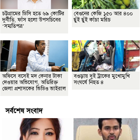
চট্টগ্রামের ডিসি হতে ৬৯ কোটির
বেগুনের কেজি ১৫০ আর ৪০০
দুর্নীতি, ফাঁস হলো উপসচিবের
ছুঁই ছুঁই কাঁচা মরিচ
‘সম্মতিপত্র’
অফিসে বসেই মদ কেনার টাকা
বগুড়ায় দুই ট্রাকের মুখোমুখি
দেওয়ার অভিযোগ, অতিরিক্ত
সংঘর্ষে নিহত ৪
জেলা প্রশাসকের ভিডিও ভাইরাল
সর্বশেষ সংবাদ