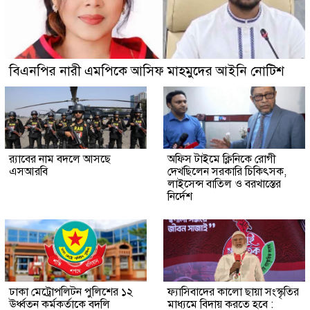
বিএনপির নারী এমপিকে আসিফ মাহমুদের আইনি নোটিশ
র‍্যাবের নাম বদলে আসছে
অফিস টাইমে ক্লিনিকে রোগী
এসআরবি
দেখছিলেন সরকারি চিকিৎসক,
লাইসেন্স বাতিল ও বরখাস্তের
নির্দেশ
ঢাকা মেট্রোপলিটন পুলিশের ১২
ফ্যাসিবাদের কালো ছায়া সংস্কৃতির
ঊর্ধ্বতন কর্মকর্তাকে বদলি
মাধ্যমে বিদায় করতে হবে :