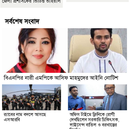
জেলা প্রশাসকের ভিডিও ভাইরাল
সর্বশেষ সংবাদ
বিএনপির নারী এমপিকে আসিফ মাহমুদের আইনি নোটিশ
র‍্যাবের নাম বদলে আসছে
অফিস টাইমে ক্লিনিকে রোগী
এসআরবি
দেখছিলেন সরকারি চিকিৎসক,
লাইসেন্স বাতিল ও বরখাস্তের