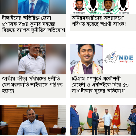
টাঙ্গাইলের অতিরিক্ত জেলা
অনিয়মকারীদের অভয়ারণ্যে
প্রশাসক সঞ্জয় কুমার মহন্তের
পরিণত হয়েছে অগ্রণী ব্যাংক!
বিরুদ্ধে ব্যাপক দুর্নীতির অভিযোগ
জাতীয় ক্রীড়া পরিষদের দুর্নীতি
চট্টগ্রাম গণপূর্তে প্রকৌশলী
যেন মরনঘাতি ভাইরাসে পরিণত
মেহেদী ও এনডিইকে ঘিরে ৫০
হয়েছে
লাখ টাকার ঘুষের অভিযোগ