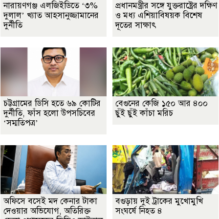
নারায়ণগঞ্জ এলজিইডিতে ‘৩%
প্রধানমন্ত্রীর সঙ্গে যুক্তরাষ্ট্রের দক্ষিণ
দুলাল’ খ্যাত আহসানুজ্জামানের
ও মধ্য এশিয়াবিষয়ক বিশেষ
দুর্নীতি
দূতের সাক্ষাৎ
চট্টগ্রামের ডিসি হতে ৬৯ কোটির
বেগুনের কেজি ১৫০ আর ৪০০
দুর্নীতি, ফাঁস হলো উপসচিবের
ছুঁই ছুঁই কাঁচা মরিচ
‘সম্মতিপত্র’
অফিসে বসেই মদ কেনার টাকা
বগুড়ায় দুই ট্রাকের মুখোমুখি
দেওয়ার অভিযোগ, অতিরিক্ত
সংঘর্ষে নিহত ৪