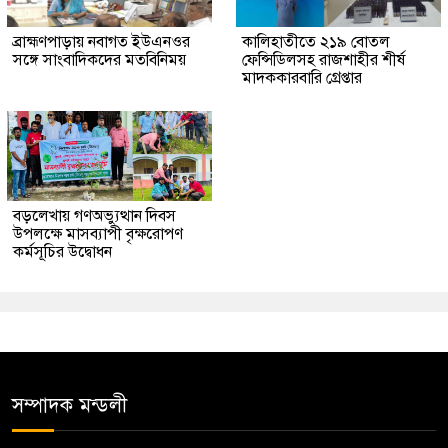
ব্রাহ্মণপাড়ায় নবাগত ইউএনওর
কালিহাতীতে ২১৯ বোতল
সঙ্গে সাংবাদিকদের মতবিনিময়
ফেন্সিডিলসহ রাজশাহীর শীর্ষ
মাদককারবারি গ্রেপ্তার
বড়লেখায় গণঅভ্যুত্থান দিবস
উপলক্ষে মাসব্যাপী বৃক্ষরোপণ
কর্মসূচির উদ্বোধন
সম্পাদক মন্ডলী