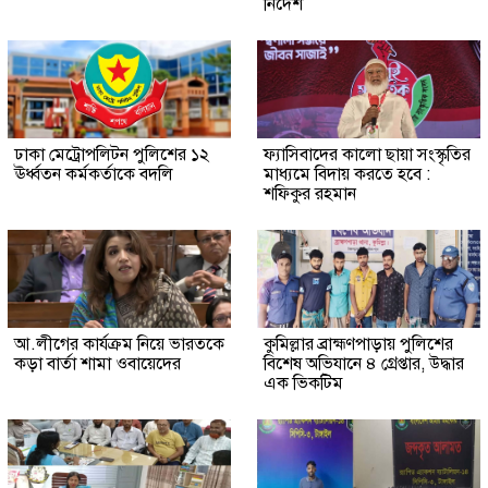
নির্দেশ
ঢাকা মেট্রোপলিটন পুলিশের ১২
ফ্যাসিবাদের কালো ছায়া সংস্কৃতির
ঊর্ধ্বতন কর্মকর্তাকে বদলি
মাধ্যমে বিদায় করতে হবে :
শফিকুর রহমান
আ.লীগের কার্যক্রম নিয়ে ভারতকে
কুমিল্লার ব্রাহ্মণপাড়ায় পুলিশের
কড়া বার্তা শামা ওবায়েদের
বিশেষ অভিযানে ৪ গ্রেপ্তার, উদ্ধার
এক ভিকটিম