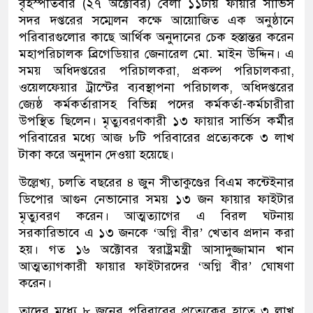
বৃহস্পতিবার (২৭ অক্টোবর) বেলা ১১টায় ফায়ার সার্ভিস
সদর দপ্তরের সম্মেলন কক্ষে আয়োজিত এক অনুষ্ঠানে
পরিবারগুলোর কাছে আর্থিক অনুদানের চেক হস্তান্তর করেন
মহাপরিচালক ব্রিগেডিয়ার জেনারেল মো. মাইন উদ্দিন। এ
সময় অধিদপ্তরের পরিচালকরা, প্রকল্প পরিচালকরা,
ওয়েলফেয়ার ট্রাস্টের ব্যবস্থাপনা পরিচালক, অধিদপ্তরের
জ্যেষ্ঠ কর্মকর্তারাসহ বিভিন্ন পদের কর্মকর্তা-কর্মচারীরা
উপস্থিত ছিলেন। মৃত্যুবরণকারী ১৩ ফায়ার সার্ভিস কর্মীর
পরিবারের মধ্যে আজ ৮টি পরিবারের প্রত্যেককে ৩ লাখ
টাকা করে অনুদান দেওয়া হয়েছে।
উল্লেখ্য, চলতি বছরের ৪ জুন সীতাকুণ্ডের বিএম কন্টেইনার
ডিপোর আগুন নেভানোর সময় ১৩ জন ফায়ার ফাইটার
মৃত্যুবরণ করেন। আত্মত্যাগের এ বিরল ঘটনায়
সরকারিভাবে এ ১৩ জনকে ‘অগ্নি বীর’ খেতাব প্রদান করা
হয়। গত ১৬ অক্টোবর স্বরাষ্ট্রমন্ত্রী আসাদুজ্জামান খান
আত্মত্যাগকারী ফায়ার ফাইটারদের ‘অগ্নি বীর’ ঘোষণা
করেন।
তাদের মধ্যে ৮ জনের পরিবারের প্রত্যেকের হাতে ৩ লাখ