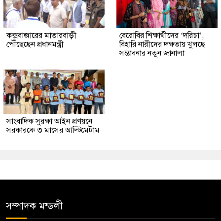
কক্সবাজারের মাতারবাড়ী
বেরোবির শিক্ষার্থীদের ‘দরিচা’,
পৌঁছেছেন প্রধানমন্ত্রী
বিহারি নারীদের দক্ষতায় খুলছে
সম্ভাবনার নতুন জানালা
সাংবাদিক সুরক্ষা আইন প্রণয়নে
সরকারকে ৩ মাসের আল্টিমেটাম
সম্পাদক মন্ডলী