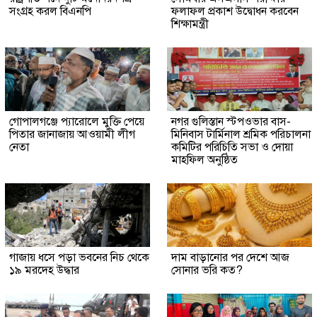
সংগ্রহ করল বিএনপি
ফলাফল প্রকাশ উদ্বোধন করবেন
শিক্ষামন্ত্রী
গোপালগঞ্জে প্যারোলে মুক্তি পেয়ে
নগর গুলিস্তান স্টপওভার বাস-
পিতার জানাজায় আওয়ামী লীগ
মিনিবাস টার্মিনাল শ্রমিক পরিচালনা
নেতা
কমিটির পরিচিতি সভা ও দোয়া
মাহফিল অনুষ্ঠিত
গাজায় ধসে পড়া ভবনের নিচ থেকে
দাম বাড়ানোর পর দেশে আজ
১৯ মরদেহ উদ্ধার
সোনার ভরি কত?