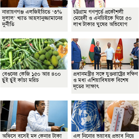
নারায়ণগঞ্জ এলজিইডিতে ‘৩%
চট্টগ্রাম গণপূর্তে প্রকৌশলী
দুলাল’ খ্যাত আহসানুজ্জামানের
মেহেদী ও এনডিইকে ঘিরে ৫০
দুর্নীতি
লাখ টাকার ঘুষের অভিযোগ
বেগুনের কেজি ১৫০ আর ৪০০
প্রধানমন্ত্রীর সঙ্গে যুক্তরাষ্ট্রের দক্ষিণ
ছুঁই ছুঁই কাঁচা মরিচ
ও মধ্য এশিয়াবিষয়ক বিশেষ
দূতের সাক্ষাৎ
অফিসে বসেই মদ কেনার টাকা
এল নিনোর ভয়াবহ প্রভাব নিয়ে