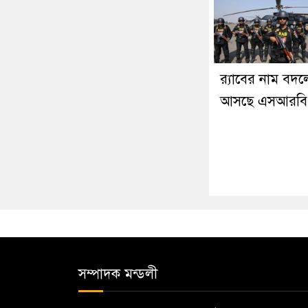
র‍্যাবের নাম বদল
আসছে এসআরবি
সম্পাদক মন্ডলী