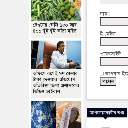
নাম :
বেগুনের কেজি ১৫০ আর
৪০০ ছুঁই ছুঁই কাঁচা মরিচ
ই-মেইল :
ওয়েবসাইট :
অফিসে বসেই মদ কেনার
আপনার ইমেইল
টাকা দেওয়ার অভিযোগ,
অতিরিক্ত জেলা প্রশাসকের
ভিডিও ভাইরাল
আপলোডকারীর তথ্য