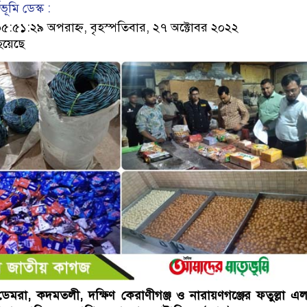
ূমি ডেস্ক :
৫১:২৯ অপরাহ্ন, বৃহস্পতিবার, ২৭ অক্টোবর ২০২২
হয়েছে
, ডেমরা, কদমতলী, দক্ষিণ কেরাণীগঞ্জ ও নারায়ণগঞ্জের ফতুল্লা এ