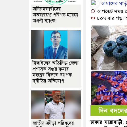
আমাদের মার্তৃভ
অনিয়মকারীদের
আপডেট সময় ০৫:
অভয়ারণ্যে পরিণত হয়েছে
৮০৭ বার পড়া 
অগ্রণী ব্যাংক!
টাঙ্গাইলের অতিরিক্ত জেলা
প্রশাসক সঞ্জয় কুমার
মহন্তের বিরুদ্ধে ব্যাপক
দুর্নীতির অভিযোগ
ঢাকার যাত্রাবাড়ী
জাতীয় ক্রীড়া পরিষদের