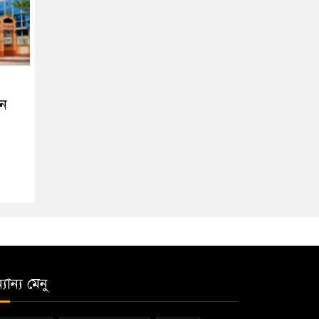
তন
যান্য মেনু