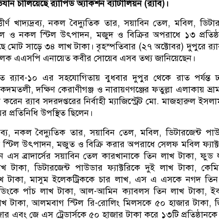
ন চালিয়েছে র‍্যাপিড অ্যাকশন ব্যাটালিয়ন (র‍্যাব)।
ীর্ণ খাদ্যদ্রব্য, নকল বৈদ্যুতিক তার, সয়াবিন তেল, মবিল, ডিটার
াল ও নকল স্টিল উৎপাদন, মজুদ ও বিক্রির অপরাধে ১৩ প্রতিষ্
 মোট সাড়ে ৩৪ লাখ টাকা। বৃহস্পতিবার (২৭ অক্টোবর) দুপুরে র‌্য
ালক এএসপি এনায়েত কবীর সোয়েব এসব তথ্য জানিয়েছেন।
ে র‌্যাব-১০ এর সহযোগিতায় বুধবার দুপুর থেকে রাত পর্যন্ত 
, কদমতলী, দক্ষিণ কেরাণীগঞ্জ ও নারায়ণগঞ্জের ফতুল্লা এলাকায় ভ্রাম
েন র‌্যাব সদরদপ্তরের নির্বাহী ম্যাজিস্ট্রেট মো. মাজহারুল ইসল
প্রতিনিধি উপস্থিত ছিলেন।
্যদ্রব্য, নকল বৈদ্যুতিক তার, সয়াবিন তেল, মবিল, ডিটারজেন্ট পা
স্টিল উৎপাদন, মজুত ও বিক্রি করার অপরাধে সেলফ মবিল ফ্যাক্
 এস ব্রাদার্সের সয়াবিন তেল কারখানাকে তিন লাখ টাকা, ফুড ল্
লাখ টাকা, ডিটারজেন্ট পাউডার ফ্যাক্টরিকে দুই লাখ টাকা, কেমি
চ লাখ টাকা, মাসুম ইলেকট্রিককে চার লাখ, এস এ এসকে নগদ তি
েডিংকে পাঁচ লাখ টাকা, আল-আমিন ক্যাবলস তিন লাখ টাকা, 
খ টাকা, আলমবাগ স্টিল রি-রোলিং মিলসকে ৫০ হাজার টাকা, 
র এবং জে এস ট্রেডার্সকে ৫০ হাজার টাকা করে ১৩টি প্রতিষ্ঠানক