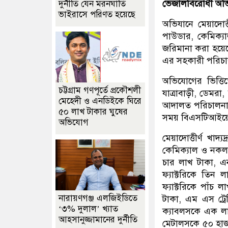
ভেজালবিরোধী অভিযা
দুর্নীতি যেন মরনঘাতি
ভাইরাসে পরিণত হয়েছে
অভিযানে মেয়াদোত্ত
পাউডার, কেমিক্য
জরিমানা করা হয়েছে
এর সহকারী পরিচ
অভিযোগের ভিত্তিত
চট্টগ্রাম গণপূর্তে প্রকৌশলী
যাত্রাবাড়ী, ডেমরা
মেহেদী ও এনডিইকে ঘিরে
আদালত পরিচালনা কর
৫০ লাখ টাকার ঘুষের
সময় বিএসটিআইয়ের 
অভিযোগ
মেয়াদোত্তীর্ণ খাদ
কেমিক্যাল ও নকল 
চার লাখ টাকা, এন
ফ্যাক্টরিকে তিন 
ফ্যাক্টরিকে পাঁ
নারায়ণগঞ্জ এলজিইডিতে
টাকা, এম এস ট্র
‘৩% দুলাল’ খ্যাত
ক্যাবলসকে এক লা
আহসানুজ্জামানের দুর্নীতি
মেটালসকে ৫০ হাজা