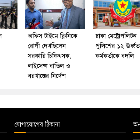
ে
অফিস টাইমে ক্লিনিকে
ঢাকা মেট্রোপলিটন
রোগী দেখছিলেন
পুলিশের ১২ ঊর্ধ্ব
সরকারি চিকিৎসক,
কর্মকর্তাকে বদলি
লাইসেন্স বাতিল ও
বরখাস্তের নির্দেশ
যোগাযোগের ঠিকানা
অন্