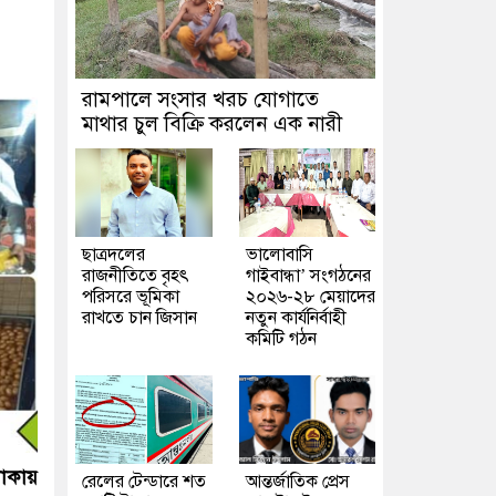
রামপালে সংসার খরচ যোগাতে
মাথার চুল বিক্রি করলেন এক নারী
ছাত্রদলের
ভালোবাসি
রাজনীতিতে বৃহৎ
গাইবান্ধা’ সংগঠনের
পরিসরে ভূমিকা
২০২৬-২৮ মেয়াদের
রাখতে চান জিসান
নতুন কার্যনির্বাহী
কমিটি গঠন
লাকায়
রেলের টেন্ডারে শত
আন্তর্জাতিক প্রেস