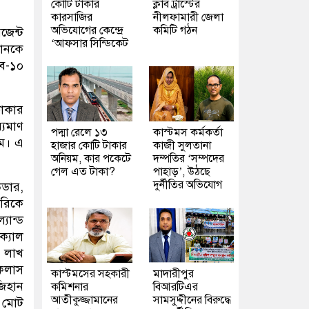
কোটি টাকার
ক্লাব ট্রাস্টের
কারসাজির
নীলফামারী জেলা
অভিযোগের কেন্দ্রে
কমিটি গঠন
জেন্ট
‘আফসার সিন্ডিকেট
ঠানকে
াব-১০
ঢাকার
্যমাণ
পদ্মা রেলে ১৩
কাস্টমস কর্মকর্তা
াম। এ
হাজার কোটি টাকার
কাজী সুলতানা
অনিয়ম, কার পকেটে
দম্পতির ‘সম্পদের
গেল এত টাকা?
পাহাড়’, উঠছে
দুর্নীতির অভিযোগ
উডার,
টরিকে
যান্ড
ক্যাল
ন লাখ
ইকলাস
কাস্টমসের সহকারী
মাদারীপুর
জিহান
কমিশনার
বিআরটিএর
আতীকুজ্জামানের
সামসুদ্দীনের বিরুদ্ধে
ে মোট