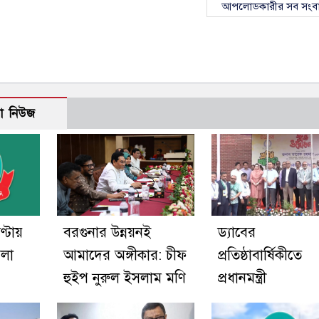
আপলোডকারীর সব সংব
ো নিউজ
্টায়
বরগুনার উন্নয়নই
ড্যাবের
মলা
আমাদের অঙ্গীকার: চীফ
প্রতিষ্ঠাবার্ষিকীতে
হুইপ নুরুল ইসলাম মণি
প্রধানমন্ত্রী