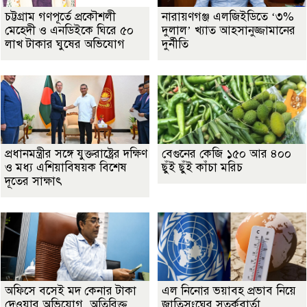
চট্টগ্রাম গণপূর্তে প্রকৌশলী
নারায়ণগঞ্জ এলজিইডিতে ‘৩%
মেহেদী ও এনডিইকে ঘিরে ৫০
দুলাল’ খ্যাত আহসানুজ্জামানের
লাখ টাকার ঘুষের অভিযোগ
দুর্নীতি
প্রধানমন্ত্রীর সঙ্গে যুক্তরাষ্ট্রের দক্ষিণ
বেগুনের কেজি ১৫০ আর ৪০০
ও মধ্য এশিয়াবিষয়ক বিশেষ
ছুঁই ছুঁই কাঁচা মরিচ
দূতের সাক্ষাৎ
অফিসে বসেই মদ কেনার টাকা
এল নিনোর ভয়াবহ প্রভাব নিয়ে
দেওয়ার অভিযোগ, অতিরিক্ত
জাতিসংঘের সতর্কবার্তা