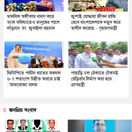
মানবিক অঙ্গীকার ধারণ করে
জুলাই যোদ্ধারা জীবন বাজি
ড্যাব ভবিষ্যতেও মানুষের পাশে
রেখে বাংলাদেশকে নতুন করে
দাঁড়াবে: ডা. জুবাইদা রহমান
স্বাধীন করেছে – গৃহায়ণমন্ত্রী
জিডিপিতে পর্যটন খাতের অবদান
পাহাড়ি ঢল ঠেকাতে টেকসই
৬-৭ শতাংশে উন্নীত করতে চাই
বেড়িবাঁধ নির্মাণ করা হবে:
: আফরোজা খানম
ত্রাণমন্ত্রী
জনপ্রিয় সংবাদ