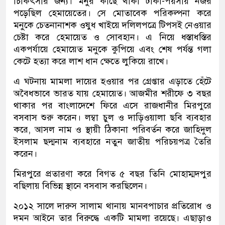
চিকিৎসার জন্য। মনুর কাছে থাকা টাকা-পয়সায় নজর
পড়েছিল হেমায়েতের। সে মোতাবেক পরিকল্পনা করে
মনুকে চেতনানাশক ওষুধ খাইয়ে দলিলপত্রে টিপসই নেওয়ার
চেষ্টা করে হেমায়েত ও সোবহান। এ নিয়ে ধস্তাধস্তির
একপর্যায়ে হেমায়েত মনুকে কুপিয়ে এবং শেষ পর্যন্ত গলা
কেটে হত্যা করে লাশ ধান ক্ষেতে লুকিয়ে রাখে।
এ ঘটনায় মামলা দায়ের হওয়ার পর গ্রেপ্তার এড়াতে হেঁটে
অবৈধভাবে ভারত যায় হেমায়েত। আজমীর শরীফে ৩ বছর
থাকার পর বাংলাদেশে ফিরে এসে রাজধানীর মিরপুরে
বসবাস শুরু করেন। লম্বা চুল ও দাড়িওয়ালা ছবি ব্যবহার
করে, আসল নাম ও স্থায়ী ঠিকানা পরিবর্তন করে জাহিদুল
ইসলাম ছদ্মনাম ব্যবহারে নতুন জাতীয় পরিচয়পত্র তৈরি
করেন।
মিরপুরে প্রতারণা করে বিগত ৫ বছর তিনি মোহাম্মদপুর
বছিলায় বিভিন্ন স্থানে বসবাস করছিলেন।
২০১২ সালে দারুস সালাম থানায় মানবপাচার প্রতিরোধ ও
দমন আইনে তার বিরুদ্ধে একটি মামলা রয়েছে। এছাড়াও