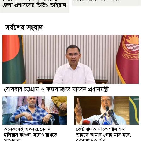
জেলা প্রশাসকের ভিডিও ভাইরাল
সর্বশেষ সংবাদ
রোববার চট্টগ্রাম ও কক্সবাজারে যাবেন প্রধানমন্ত্রী
অনেককেই এখন চেনেন না
কেউ যদি আমাকে গালি দেয়
ইলিয়াস কাঞ্চন, মনেও রাখতে
তাহলে আমার গুনাহ মাফ হবে:
পারেন না
জামায়াত আমির