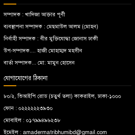
সম্পাদক : খাদিজা আক্তার পূর্ণী
ব্যবস্থাপনা সম্পাদক : মেছমাউল আলম (মোহন)
নির্বাহী সম্পাদক : বীর মুক্তিযোদ্ধা জোনাস ঢাকী
উপ-সম্পাদক.... হাজী মোহাম্মদ মহসীন
বার্তা সম্পাদক... মো: মামুন হোসেন
যোগাযোগের ঠিকানা
৮০/২, ভিআইপি রোড (চতুর্থ তলা) কাকরাইল, ঢাকা-১০০০
ফোন : ০২২২২২২৩৯৩০
মোবাইল : ০১৭৯৯৪৯৬২৩৮
ইমেইল :
amadermatribhumibd@gmail.com