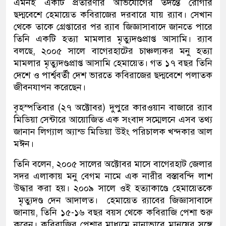
এমনই একটি প্রতারণার অভিযোগের তদন্তে রোগীর
ছদ্মবেশে হেমায়েত কবিরাজের দরবারে যায় র‌্যাব। সেখান
থেকে তাকে গ্রেপ্তারের পর র‌্যাব জিজ্ঞাসাবাদে জানতে পারে
তিনি একটি হত্যা মামলার মৃত্যুদণ্ডপ্রাপ্ত আসামি। র‌্যাব
বলছে, ২০০৫ সালে বাগেরহাটের চাঞ্চল্যকর মনু হত্যা
মামলার মৃত্যুদণ্ডপ্রাপ্ত আসামি হেমায়েত। গত ১৭ বছর তিনি
দেশে ও পার্শ্ববর্তী দেশ ভারতে কবিরাজের ছদ্মবেশে পলাতক
জীবনযাপন করেছেন।
বৃহস্পতিবার (২৭ অক্টোবর) দুপুরে কারওয়ান বাজারে র‌্যাব
মিডিয়া সেন্টারে আয়োজিত এক সংবাদ সম্মেলনে এসব তথ্য
জানান লিগ্যাল অ্যান্ড মিডিয়া উইং পরিচালক খন্দকার আল
মঈন।
তিনি বলেন, ২০০৫ সালের অক্টোবর মাসে বাগেরহাট জেলার
সদর এলাকায় মনু বেগম নামে এক নারীর বস্তাবন্দি লাশ
উদ্ধার করা হয়। ২০০৯ সালে ওই হত্যাকাণ্ডে হেমায়েতকে
মৃত্যুদণ্ড দেন আদালত। হেমায়েত র‌্যাবের জিজ্ঞাসাবাদে
জানায়, তিনি ১৫-১৬ বছর বয়স থেকে কবিরাজি পেশা শুরু
করেন। কবিরাজির পেশার মাধ্যমে নানাভাবে মানুষের সঙ্গে