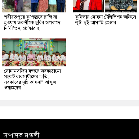
শরীয়তপুরে কু’প্রস্তাবে রাজি না
কুমিল্লায় মোহনা টেলিভিশন অফিসে
হওয়ায় তরুণীকে চুরির অপবাদে
লুট: দুই আসামি গ্রেপ্তার
নি’র্যা’তন, গ্রে’প্তার ২
সোনামসজিদ বন্দরে অবকাঠামো
সংকট ব্যবসায়ীদের ক্ষতি,
সরকারের দৃষ্টি কামনা” আব্দুল
ওয়াহেদর
সম্পাদক মন্ডলী