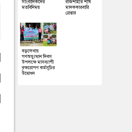
সাংবাদিকদের
রাজশাহীর শীর্ষ
মতবিনিময়
মাদককারবারি
গ্রেপ্তার
বড়লেখায়
গণঅভ্যুত্থান দিবস
উপলক্ষে মাসব্যাপী
বৃক্ষরোপণ কর্মসূচির
উদ্বোধন