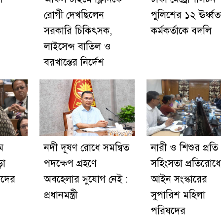
রোগী দেখছিলেন
পুলিশের ১২ ঊর্ধ্ব
সরকারি চিকিৎসক,
কর্মকর্তাকে বদলি
লাইসেন্স বাতিল ও
বরখাস্তের নির্দেশ
ম
নদী দূষণ রোধে সমন্বিত
নারী ও শিশুর প্রতি
ড়া
পদক্ষেপ গ্রহণে
সহিংসতা প্রতিরোধে
য়েদের
অবহেলার সুযোগ নেই :
আইন সংস্কারের
প্রধানমন্ত্রী
সুপারিশ মহিলা
পরিষদের