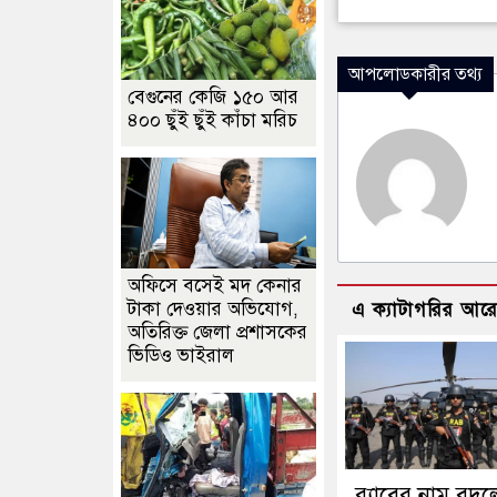
আপলোডকারীর তথ্য
বেগুনের কেজি ১৫০ আর
৪০০ ছুঁই ছুঁই কাঁচা মরিচ
অফিসে বসেই মদ কেনার
টাকা দেওয়ার অভিযোগ,
এ ক্যাটাগরির আর
অতিরিক্ত জেলা প্রশাসকের
ভিডিও ভাইরাল
র‍্যাবের নাম বদল