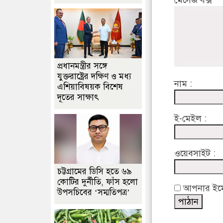
মেসেজ বক্স
প্রধানমন্ত্রীর সঙ্গে
যুক্তরাষ্ট্রের দক্ষিণ ও মধ্য
নাম :
এশিয়াবিষয়ক বিশেষ
দূতের সাক্ষাৎ
ই-মেইল :
ওয়েবসাইট :
চট্টগ্রামের ডিসি হতে ৬৯
কোটির দুর্নীতি, ফাঁস হলো
আপনার ইমেইল
উপসচিবের ‘সম্মতিপত্র’