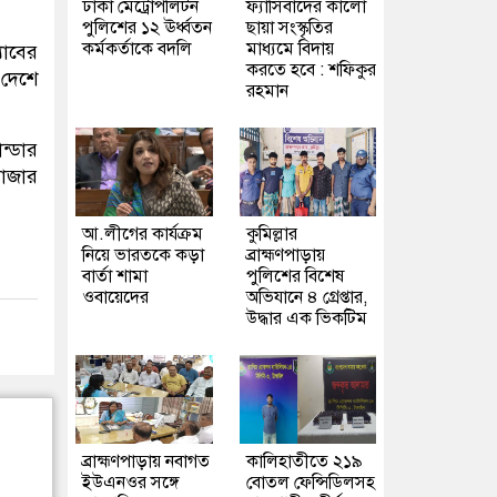
ঢাকা মেট্রোপলিটন
ফ্যাসিবাদের কালো
পুলিশের ১২ ঊর্ধ্বতন
ছায়া সংস্কৃতির
কর্মকর্তাকে বদলি
মাধ্যমে বিদায়
যাবের
করতে হবে : শফিকুর
 দেশে
রহমান
ন্ডার
বাজার
আ.লীগের কার্যক্রম
কুমিল্লার
নিয়ে ভারতকে কড়া
ব্রাহ্মণপাড়ায়
বার্তা শামা
পুলিশের বিশেষ
ওবায়েদের
অভিযানে ৪ গ্রেপ্তার,
উদ্ধার এক ভিকটিম
ব্রাহ্মণপাড়ায় নবাগত
কালিহাতীতে ২১৯
ইউএনওর সঙ্গে
বোতল ফেন্সিডিলসহ