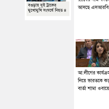
বগুড়ায় দুই ট্রাকের
আসছে এসআরবি
মুখোমুখি সংঘর্ষে নিহত ৪
আ.লীগের কার্যক্র
নিয়ে ভারতকে ক
বার্তা শামা ওবা