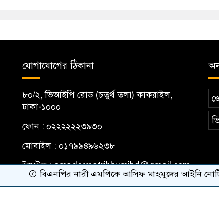
যোগাযোগের ঠিকানা
অন্
৮০/২, ভিআইপি রোড (চতুর্থ তলা) কাকরাইল,
জ
ঢাকা-১০০০
ভি
ফোন : ০২২২২২২৩৯৩০
মোবাইল : ০১৭৯৯৪৯৬২৩৮
ইমেইল :
amadermatribhumibd@gmail.com
বিএনপির নারী এমপিকে আসিফ মাহমুদের আইনি নোটিশ
ribhumi