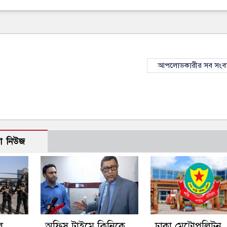
আপলোডকারীর সব সংব
ো নিউজ
ে
অফিস টাইমে ক্লিনিকে
ঢাকা মেট্রোপলিটন