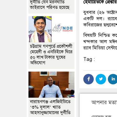
হেমায়েতকে গ্রেপ্তার
দুর্নীতি যেন মরনঘাতি
ভাইরাসে পরিণত হয়েছে
বুধবার (২৬ অক্টোব
একটি দল। র‌্যাবে
কবিরাজের ছদ্মবে
বিষয়টি নিশ্চিত কর
খন্দকার আল মঈন 
চট্টগ্রাম গণপূর্তে প্রকৌশলী
র‍্যাব মিডিয়া সেন
মেহেদী ও এনডিইকে ঘিরে
৫০ লাখ টাকার ঘুষের
Tag :
অভিযোগ
নারায়ণগঞ্জ এলজিইডিতে
আপনার মতা
‘৩% দুলাল’ খ্যাত
আহসানুজ্জামানের দুর্নীতি