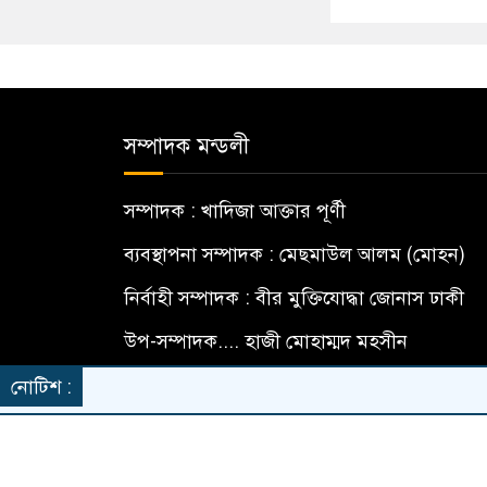
সম্পাদক মন্ডলী
সম্পাদক : খাদিজা আক্তার পূর্ণী
ব্যবস্থাপনা সম্পাদক : মেছমাউল আলম (মোহন)
নির্বাহী সম্পাদক : বীর মুক্তিযোদ্ধা জোনাস ঢাকী
উপ-সম্পাদক.... হাজী মোহাম্মদ মহসীন
বার্তা সম্পাদক... মো: মামুন হোসেন
নোটিশ :
© All rights reserved © DailyAmaderMat