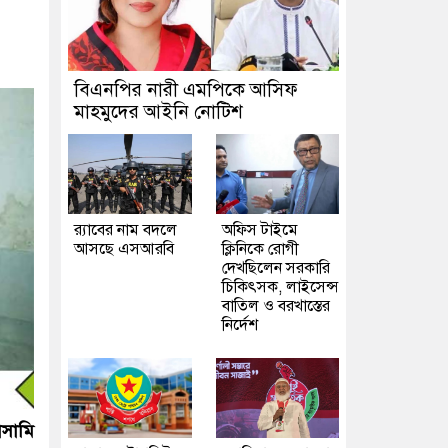
বিএনপির নারী এমপিকে আসিফ
মাহমুদের আইনি নোটিশ
র‍্যাবের নাম বদলে
অফিস টাইমে
আসছে এসআরবি
ক্লিনিকে রোগী
দেখছিলেন সরকারি
চিকিৎসক, লাইসেন্স
বাতিল ও বরখাস্তের
নির্দেশ
আসামি