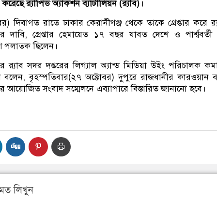
 করেছে র‌্যাপিড অ্যাকশন ব্যাটালিয়ন (র‌্যাব)।
র) দিবাগত রাতে ঢাকার কেরানীগঞ্জ থেকে তাকে গ্রেপ্তার করে র‌্
র দাবি, গ্রেপ্তার হেমায়েত ১৭ বছর যাবত দেশে ও পার্শ্ববর্তী
শে পলাতক ছিলেন।
ে র‍্যাব সদর দপ্তরের লিগ্যাল অ্যান্ড মিডিয়া উইং পরিচালক কমা
বলেন, বৃহস্পতিবার(২৭ অক্টোবর) দুপুরে রাজধানীর কারওয়ান 
্টারে আয়োজিত সংবাদ সম্মেলনে এব্যাপারে বিস্তারিত জানানো হবে।
মত লিখুন