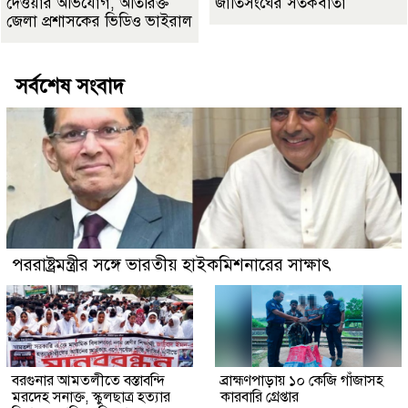
দেওয়ার অভিযোগ, অতিরিক্ত
জাতিসংঘের সতর্কবার্তা
জেলা প্রশাসকের ভিডিও ভাইরাল
সর্বশেষ সংবাদ
পররাষ্ট্রমন্ত্রীর সঙ্গে ভারতীয় হাইকমিশনারের সাক্ষাৎ
বরগুনার আমতলীতে বস্তাবন্দি
​ব্রাহ্মণপাড়ায় ১০ কেজি গাঁজাসহ
মরদেহ সনাক্ত, স্কুলছাত্র হত্যার
কারবারি গ্রেপ্তার