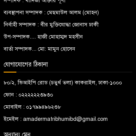
সম্পাদক : খাদিজা আক্তার পূর্ণী
ব্যবস্থাপনা সম্পাদক : মেছমাউল আলম (মোহন)
নির্বাহী সম্পাদক : বীর মুক্তিযোদ্ধা জোনাস ঢাকী
উপ-সম্পাদক.... হাজী মোহাম্মদ মহসীন
বার্তা সম্পাদক... মো: মামুন হোসেন
যোগাযোগের ঠিকানা
৮০/২, ভিআইপি রোড (চতুর্থ তলা) কাকরাইল, ঢাকা-১০০০
ফোন : ০২২২২২২৩৯৩০
মোবাইল : ০১৭৯৯৪৯৬২৩৮
ইমেইল :
amadermatribhumibd@gmail.com
অন্যান্য মেনু