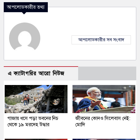
আপলোডকারীর তথ্য
আপলোডকারীর সব সংবাদ
এ ক্যাটাগরির আরো নিউজ
গাজায় ধসে পড়া ভবনের নিচ
জীবনের কোনও সিলেবাস নেই:
থেকে ১৯ মরদেহ উদ্ধার
মোদি