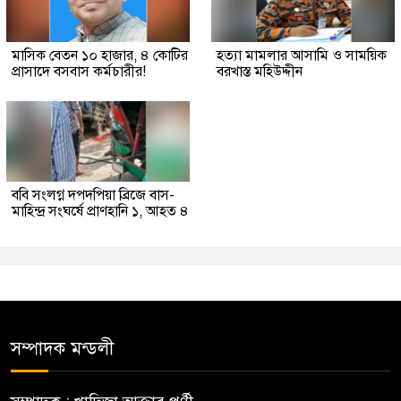
মাসিক বেতন ১০ হাজার, ৪ কোটির
হত্যা মামলার আসামি ও সাময়িক
প্রাসাদে বসবাস কর্মচারীর!
বরখাস্ত মহিউদ্দীন
ববি সংলগ্ন দপদপিয়া ব্রিজে বাস-
মাহিন্দ্র সংঘর্ষে প্রাণহানি ১, আহত ৪
সম্পাদক মন্ডলী