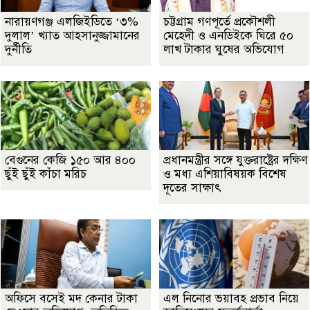
নারায়ণগঞ্জ এলজিইডিতে ‘৩%
চট্টগ্রাম গণপূর্তে প্রকৌশলী
দুলাল’ খ্যাত আহসানুজ্জামানের
মেহেদী ও এনডিইকে ঘিরে ৫০
দুর্নীতি
লাখ টাকার ঘুষের অভিযোগ
বেগুনের কেজি ১৫০ আর ৪০০
প্রধানমন্ত্রীর সঙ্গে যুক্তরাষ্ট্রের দক্ষিণ
ছুঁই ছুঁই কাঁচা মরিচ
ও মধ্য এশিয়াবিষয়ক বিশেষ
দূতের সাক্ষাৎ
অফিসে বসেই মদ কেনার টাকা
এল নিনোর ভয়াবহ প্রভাব নিয়ে