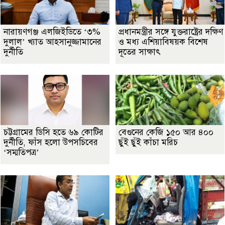
নারায়ণগঞ্জ এলজিইডিতে ‘৩%
প্রধানমন্ত্রীর সঙ্গে যুক্তরাষ্ট্রের দক্ষিণ
দুলাল’ খ্যাত আহসানুজ্জামানের
ও মধ্য এশিয়াবিষয়ক বিশেষ
দুর্নীতি
দূতের সাক্ষাৎ
চট্টগ্রামের ডিসি হতে ৬৯ কোটির
বেগুনের কেজি ১৫০ আর ৪০০
দুর্নীতি, ফাঁস হলো উপসচিবের
ছুঁই ছুঁই কাঁচা মরিচ
‘সম্মতিপত্র’