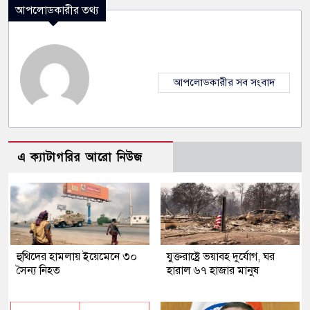
আপলোডকারীর তথ্য
আপলোডকারীর সব সংবাদ
এ ক্যাটাগরির আরো নিউজ
হুথিদের হামলায় ইয়েমেনে ৩০
যুক্তরাষ্ট্রে ভয়াবহ দুর্যোগ, ঘর
সৈন্য নিহত
হারাল ৬৭ হাজার মানুষ