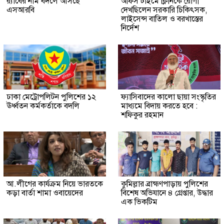
র‍্যাবের নাম বদলে আসছে
অফিস টাইমে ক্লিনিকে রোগী
এসআরবি
দেখছিলেন সরকারি চিকিৎসক,
লাইসেন্স বাতিল ও বরখাস্তের
নির্দেশ
ঢাকা মেট্রোপলিটন পুলিশের ১২
ফ্যাসিবাদের কালো ছায়া সংস্কৃতির
ঊর্ধ্বতন কর্মকর্তাকে বদলি
মাধ্যমে বিদায় করতে হবে :
শফিকুর রহমান
আ.লীগের কার্যক্রম নিয়ে ভারতকে
কুমিল্লার ব্রাহ্মণপাড়ায় পুলিশের
কড়া বার্তা শামা ওবায়েদের
বিশেষ অভিযানে ৪ গ্রেপ্তার, উদ্ধার
এক ভিকটিম