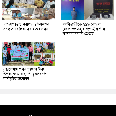
ব্রাহ্মণপাড়ায় নবাগত ইউএনওর
কালিহাতীতে ২১৯ বোতল
সঙ্গে সাংবাদিকদের মতবিনিময়
ফেন্সিডিলসহ রাজশাহীর শীর্ষ
মাদককারবারি গ্রেপ্তার
বড়লেখায় গণঅভ্যুত্থান দিবস
উপলক্ষে মাসব্যাপী বৃক্ষরোপণ
কর্মসূচির উদ্বোধন