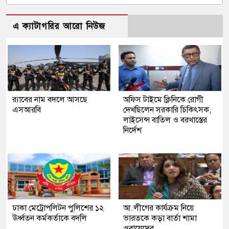
এ ক্যাটাগরির আরো নিউজ
র‍্যাবের নাম বদলে আসছে
অফিস টাইমে ক্লিনিকে রোগী
এসআরবি
দেখছিলেন সরকারি চিকিৎসক,
লাইসেন্স বাতিল ও বরখাস্তের
নির্দেশ
ঢাকা মেট্রোপলিটন পুলিশের ১২
আ.লীগের কার্যক্রম নিয়ে
ঊর্ধ্বতন কর্মকর্তাকে বদলি
ভারতকে কড়া বার্তা শামা
ওবায়েদের