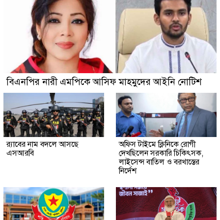
বিএনপির নারী এমপিকে আসিফ মাহমুদের আইনি নোটিশ
র‍্যাবের নাম বদলে আসছে
অফিস টাইমে ক্লিনিকে রোগী
এসআরবি
দেখছিলেন সরকারি চিকিৎসক,
লাইসেন্স বাতিল ও বরখাস্তের
নির্দেশ