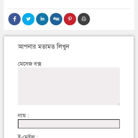
আপনার মতামত লিখুন
মেসেজ বক্স
নাম :
ই-মেইল :