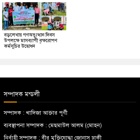
বড়লেখায় গণঅভ্যুত্থান দিবস
উপলক্ষে মাসব্যাপী বৃক্ষরোপণ
কর্মসূচির উদ্বোধন
সম্পাদক মন্ডলী
সম্পাদক : খাদিজা আক্তার পূর্ণী
ব্যবস্থাপনা সম্পাদক : মেছমাউল আলম (মোহন)
নির্বাহী সম্পাদক : বীর মুক্তিযোদ্ধা জোনাস ঢাকী