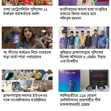
ঢাকা মেট্রোপলিটন পুলিশের ১২
ফ্যাসিবাদের কালো ছায়া সংস্কৃতির
ঊর্ধ্বতন কর্মকর্তাকে বদলি
মাধ্যমে বিদায় করতে হবে :
শফিকুর রহমান
আ.লীগের কার্যক্রম নিয়ে ভারতকে
কুমিল্লার ব্রাহ্মণপাড়ায় পুলিশের
কড়া বার্তা শামা ওবায়েদের
বিশেষ অভিযানে ৪ গ্রেপ্তার, উদ্ধার
এক ভিকটিম
ব্রাহ্মণপাড়ায় নবাগত ইউএনওর
কালিহাতীতে ২১৯ বোতল
সঙ্গে সাংবাদিকদের মতবিনিময়
ফেন্সিডিলসহ রাজশাহীর শীর্ষ
মাদককারবারি গ্রেপ্তার