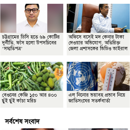
চট্টগ্রামের ডিসি হতে ৬৯ কোটির
অফিসে বসেই মদ কেনার টাকা
দুর্নীতি, ফাঁস হলো উপসচিবের
দেওয়ার অভিযোগ, অতিরিক্ত
‘সম্মতিপত্র’
জেলা প্রশাসকের ভিডিও ভাইরাল
বেগুনের কেজি ১৫০ আর ৪০০
এল নিনোর ভয়াবহ প্রভাব নিয়ে
ছুঁই ছুঁই কাঁচা মরিচ
জাতিসংঘের সতর্কবার্তা
সর্বশেষ সংবাদ