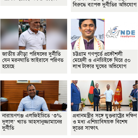
বিরুদ্ধে ব্যাপক দুর্নীতির অভিযোগ
জাতীয় ক্রীড়া পরিষদের দুর্নীতি
চট্টগ্রাম গণপূর্তে প্রকৌশলী
যেন মরনঘাতি ভাইরাসে পরিণত
মেহেদী ও এনডিইকে ঘিরে ৫০
হয়েছে
লাখ টাকার ঘুষের অভিযোগ
নারায়ণগঞ্জ এলজিইডিতে ‘৩%
প্রধানমন্ত্রীর সঙ্গে যুক্তরাষ্ট্রের দক্ষিণ
দুলাল’ খ্যাত আহসানুজ্জামানের
ও মধ্য এশিয়াবিষয়ক বিশেষ
দুর্নীতি
দূতের সাক্ষাৎ