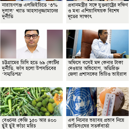
নারায়ণগঞ্জ এলজিইডিতে ‘৩%
প্রধানমন্ত্রীর সঙ্গে যুক্তরাষ্ট্রের দক্ষিণ
দুলাল’ খ্যাত আহসানুজ্জামানের
ও মধ্য এশিয়াবিষয়ক বিশেষ
দুর্নীতি
দূতের সাক্ষাৎ
চট্টগ্রামের ডিসি হতে ৬৯ কোটির
অফিসে বসেই মদ কেনার টাকা
দুর্নীতি, ফাঁস হলো উপসচিবের
দেওয়ার অভিযোগ, অতিরিক্ত
‘সম্মতিপত্র’
জেলা প্রশাসকের ভিডিও ভাইরাল
বেগুনের কেজি ১৫০ আর ৪০০
এল নিনোর ভয়াবহ প্রভাব নিয়ে
ছুঁই ছুঁই কাঁচা মরিচ
জাতিসংঘের সতর্কবার্তা