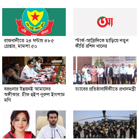
রাজধানীতে ২৪ ঘণ্টায় ৪৮৫
স্টার্ক-আফ্রিদিকে ছাড়িয়ে নতুন
গ্রেপ্তার, মামলা ৫০
কীর্তি রশিদ খানের
বরগুনার উন্নয়নই আমাদের
ড্যাবের প্রতিষ্ঠাবার্ষিকীতে প্রধানমন্ত্রী
অঙ্গীকার: চীফ হুইপ নুরুল ইসলাম
মণি