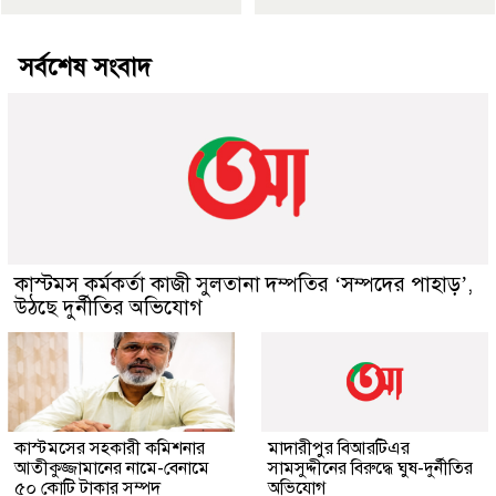
সর্বশেষ সংবাদ
কাস্টমস কর্মকর্তা কাজী সুলতানা দম্পতির ‘সম্পদের পাহাড়’,
উঠছে দুর্নীতির অভিযোগ
কাস্টমসের সহকারী কমিশনার
মাদারীপুর বিআরটিএর
আতীকুজ্জামানের নামে-বেনামে
সামসুদ্দীনের বিরুদ্ধে ঘুষ-দুর্নীতির
৫০ কোটি টাকার সম্পদ
অভিযোগ