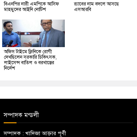
বিএনপির নারী এমপিকে আসিফ
র‍্যাবের নাম বদলে আসছে
মাহমুদের আইনি নোটিশ
এসআরবি
অফিস টাইমে ক্লিনিকে রোগী
দেখছিলেন সরকারি চিকিৎসক,
লাইসেন্স বাতিল ও বরখাস্তের
নির্দেশ
সম্পাদক মন্ডলী
সম্পাদক : খাদিজা আক্তার পূর্ণী