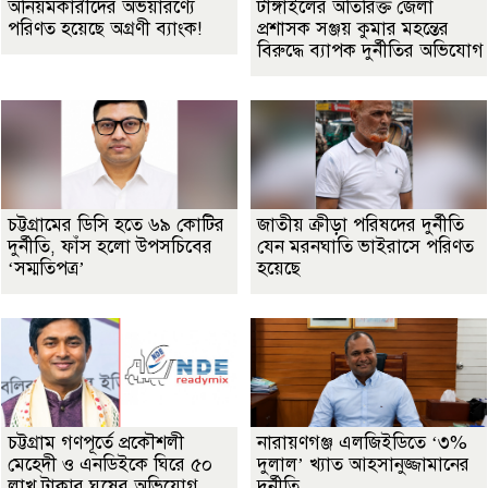
অনিয়মকারীদের অভয়ারণ্যে
টাঙ্গাইলের অতিরিক্ত জেলা
পরিণত হয়েছে অগ্রণী ব্যাংক!
প্রশাসক সঞ্জয় কুমার মহন্তের
বিরুদ্ধে ব্যাপক দুর্নীতির অভিযোগ
চট্টগ্রামের ডিসি হতে ৬৯ কোটির
জাতীয় ক্রীড়া পরিষদের দুর্নীতি
দুর্নীতি, ফাঁস হলো উপসচিবের
যেন মরনঘাতি ভাইরাসে পরিণত
‘সম্মতিপত্র’
হয়েছে
চট্টগ্রাম গণপূর্তে প্রকৌশলী
নারায়ণগঞ্জ এলজিইডিতে ‘৩%
মেহেদী ও এনডিইকে ঘিরে ৫০
দুলাল’ খ্যাত আহসানুজ্জামানের
লাখ টাকার ঘুষের অভিযোগ
দুর্নীতি