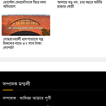
মোর্শেদা ফেরদৌসকে ঘিরে নানা
আদায়ে বড় ধস, চার বছরে ঘাটতি
অভিযোগ
হাজার কোটি
সোহরাওয়ার্দী হাসপাতালে যন্ত্র
বিকলের নামে ৪৭ লাখ টাকা
লোপাট!
সম্পাদক মন্ডলী
সম্পাদক : খাদিজা আক্তার পূর্ণী