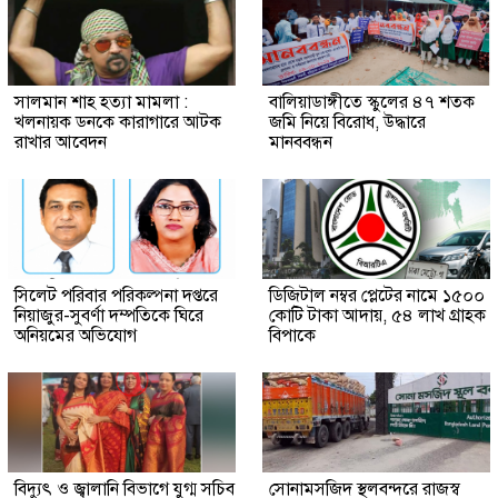
সালমান শাহ হত্যা মামলা :
বালিয়াডাঙ্গীতে স্কুলের ৪৭ শতক
খলনায়ক ডনকে কারাগারে আটক
জমি নিয়ে বিরোধ, উদ্ধারে
রাখার আবেদন
মানববন্ধন
সিলেট পরিবার পরিকল্পনা দপ্তরে
ডিজিটাল নম্বর প্লেটের নামে ১৫০০
নিয়াজুর-সুবর্ণা দম্পতিকে ঘিরে
কোটি টাকা আদায়, ৫৪ লাখ গ্রাহক
অনিয়মের অভিযোগ
বিপাকে
বিদ্যুৎ ও জ্বালানি বিভাগে যুগ্ম সচিব
সোনামসজিদ স্থলবন্দরে রাজস্ব