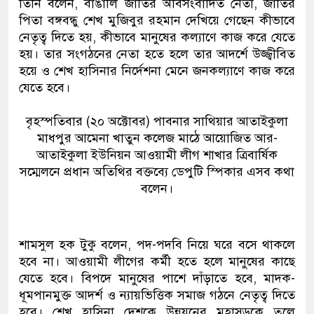
তিনি বলেন, বাঙালি জাতির অবিসংবাদিত নেতা, জাতির
পিতা বঙ্গবন্ধু শেখ মুজিবুর রহমান দেখিয়ে গেছেন কীভাবে
নেতৃত্ব দিতে হয়, কীভাবে মানুষের কল্যাণে কাজ করে যেতে
হয়। তার সংগঠনের নেতা হতে হলে তার আদর্শে উজ্জ্বীবিত
হয়ে ও শেখ হাসিনার নির্দেশনা মেনে জনকল্যাণে কাজ করে
যেতে হবে।
বৃহস্পতিবার (২০ অক্টোবর) পাবনার সাথিয়ার আতাইকুলা
মাধপুর আমেনা খাতুন কলেজ মাঠে আয়োজিত আর-
আতাইকুলা ইউনিয়ন আওয়ামী লীগ শাখার ত্রিবার্ষিক
সম্মেলনে প্রধান অতিথির বক্তব্যে ডেপুটি স্পিকার এসব কথা
বলেন।
শামসুল হক টুকু বলেন, পদ-পদবি নিয়ে ঘরে বসে থাকলে
হবে না। আওয়ামী লীগের কর্মী হতে হলে মানুষের কাছে
যেতে হবে। বিপদে মানুষের পাশে দাঁড়াতে হবে, মাদক-
ধূমপানমুক্ত আদর্শ ও ন্যায়ভিত্তিক সমাজ গঠনে নেতৃত্ব দিতে
হবে। শেখ হাসিনা দেশকে উন্নয়নের মহাসড়কে তুলে