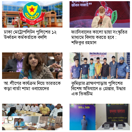
ঢাকা মেট্রোপলিটন পুলিশের ১২
ফ্যাসিবাদের কালো ছায়া সংস্কৃতির
ঊর্ধ্বতন কর্মকর্তাকে বদলি
মাধ্যমে বিদায় করতে হবে :
শফিকুর রহমান
আ.লীগের কার্যক্রম নিয়ে ভারতকে
কুমিল্লার ব্রাহ্মণপাড়ায় পুলিশের
কড়া বার্তা শামা ওবায়েদের
বিশেষ অভিযানে ৪ গ্রেপ্তার, উদ্ধার
এক ভিকটিম