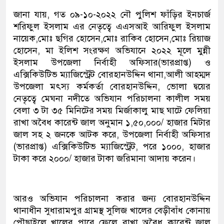
জানা যায়, গত ০৯-১০-২০২২ নৌ পুলিশ ফাঁড়ির ইনচার্জ
শরিফুল ইসলাম এর নেতৃত্বে এএসআই আরিফুল ইসলাম
নায়েক,মোঃ ছগির হোসেন,মোঃ রাকিব হোসেন,মোঃ রিয়াজ
হোসেন, মা ইলিশ সংরক্ষণ অভিযানে ২০২২ মূলে মুন্নী
ইসলাম উপজেলা নির্বাহী অফিসার(ভারপ্রাপ্ত) ও
এক্সিকিউটিভ ম্যাজিস্ট্রেট বোরহানউদ্দিন থানা,আলী আহম্মদ
উপজেলা মৎস্য কর্মকর্তা বোরহানউদ্দিন, ভোলা দ্বয়ের
নেতৃত্বে মেঘনা নদীতে অভিযান পরিচালনা কালীল সময়
বেলা ৩ টা ৩৫ মিনিটের সময় মির্জাকালু মাছ ঘাটে ফেলিয়া
রাখা অবৈধ কারেন্ট জাল অনুমান ১,৫০,০০০/ হাজার মিটার
জাল সহ ২ জনকে আটক করে, উপজেলা নির্বাহী অফিসার
(ভারপ্রাপ্ত) এক্সিকিউটিভ ম্যাজিস্ট্রেট, পরে ১০০০, হাজার
টাকা করে ২০০০/ হাজার টাকা জরিমানা আদায় করেন।
আরও অভিযান পরিচালনা করার জন্য বোরহানউদ্দিন
থানাধীন সুধারামপুর গ্রামস্থ সুলিজ খালের বেড়ীবাঁধ কোনায়
পৌছাইলে খালের পারে ফেলে রাখা অবৈধ কারেন্ট জাল