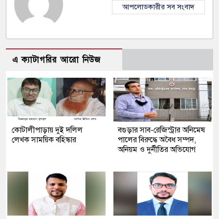
আপলোডকারীর সব সংবাদ
এ ক্যাটাগরির আরো নিউজ
কোটালীপাড়ায় দুই দলিল
বগুড়ার সাব-রেজিস্ট্রার অনিমেষ
লেখক সাময়িক বহিস্কার
পালের বিরুদ্ধে অবৈধ সম্পদ,
অনিয়ম ও দুর্নীতির অভিযোগ