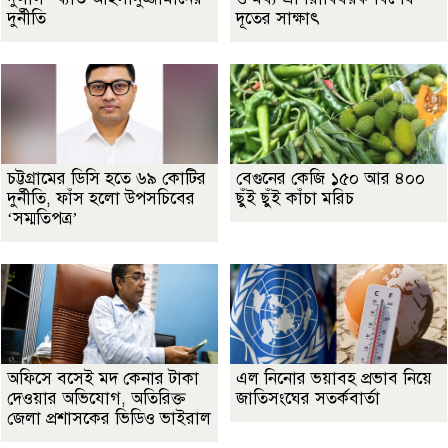
দুর্নীতি
দূতের সাক্ষাৎ
চট্টগ্রামের ডিসি হতে ৬৯ কোটির
বেগুনের কেজি ১৫০ আর ৪০০
দুর্নীতি, ফাঁস হলো উপসচিবের
ছুঁই ছুঁই কাঁচা মরিচ
‘সম্মতিপত্র’
অফিসে বসেই মদ কেনার টাকা
এল নিনোর ভয়াবহ প্রভাব নিয়ে
দেওয়ার অভিযোগ, অতিরিক্ত
জাতিসংঘের সতর্কবার্তা
জেলা প্রশাসকের ভিডিও ভাইরাল