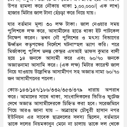
উপর হামলা করে নৌকায় থাকা ১,০০,০০০/( এক লাখ)
হাজার মিটার জাল টানা হেঁচড়া করে নিয়ে যায়।
যার বর্তমান মূল্য ৩০ লক্ষ টাকা। জাল নেওয়ার সময়
পুলিশকে লক্ষ করে, আসামীদের হাতে থাকা ইট পাটকেল
নিক্ষেপ করেন। তখন নৌ পুলিশের ও মৎস্য বিভাগের
ঊর্ধ্বতন কতৃপক্ষের নির্দেশে ঘটনাস্হল ত্যাগ করি। পরে
মির্জাকালু পুলিশ তদন্ত কেন্দ্রর এসআই তাফস কুমার বাদী
হয়ে ১৪ জনকে আসামী করে এবং ৬০/৭০ জনকে
অজ্ঞাতনামা আসামি করে। (এক লক্ষ) মিটার কারেন্ট জাল
নিয়ে যাওয়ায় উল্লেখিত আসামীগণ সহ অজ্ঞাত নামা ৬০/৭০
জন আসামীগনের পনেল।
কোড-১৪৩/১৪৭/১৮৬/৩৩২/৩৫৩/৩৭৯ ধারায় অপরাধ
করে। আমাদের সাথে থাকা, সাংবাদিকদের ভিডিও ফুটেজ
দেখে অজ্ঞাত আসামীদেরকে চিহ্নিত করা হবে। সরেজমিনে
গিয়ে আরও জানা যায় – আব্রাহাম চৌধুরী হাসান নগর
ইউনিয়ন এর সাবেক ছাত্রদলের সদস্য ছিলেন, বর্তমানে
তাকে দলের নিয়মকানুন মেনে না চালায় তাকে দল থেকে