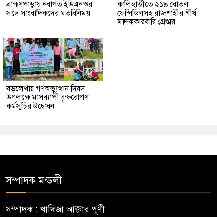
ব্রাহ্মণপাড়ায় নবাগত ইউএনওর
কালিহাতীতে ২১৯ বোতল
সঙ্গে সাংবাদিকদের মতবিনিময়
ফেন্সিডিলসহ রাজশাহীর শীর্ষ
মাদককারবারি গ্রেপ্তার
বড়লেখায় গণঅভ্যুত্থান দিবস
উপলক্ষে মাসব্যাপী বৃক্ষরোপণ
কর্মসূচির উদ্বোধন
সম্পাদক মন্ডলী
সম্পাদক : খাদিজা আক্তার পূর্ণী