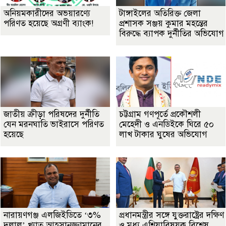
অনিয়মকারীদের অভয়ারণ্যে
টাঙ্গাইলের অতিরিক্ত জেলা
পরিণত হয়েছে অগ্রণী ব্যাংক!
প্রশাসক সঞ্জয় কুমার মহন্তের
বিরুদ্ধে ব্যাপক দুর্নীতির অভিযোগ
জাতীয় ক্রীড়া পরিষদের দুর্নীতি
চট্টগ্রাম গণপূর্তে প্রকৌশলী
যেন মরনঘাতি ভাইরাসে পরিণত
মেহেদী ও এনডিইকে ঘিরে ৫০
হয়েছে
লাখ টাকার ঘুষের অভিযোগ
নারায়ণগঞ্জ এলজিইডিতে ‘৩%
প্রধানমন্ত্রীর সঙ্গে যুক্তরাষ্ট্রের দক্ষিণ
দুলাল’ খ্যাত আহসানুজ্জামানের
ও মধ্য এশিয়াবিষয়ক বিশেষ