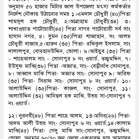
অনুমান ৫০ হাজার মিটার জাল উপজেলা মৎস্য কর্মকর্তার
নির্দেশ নৌকায় উঠানোর সময় ১।এমদাদ চৌধুরী (৪০)পিতা
শামসুল হক চৌধুরী, ২।আব্রাহাম চৌধুরী(৩৪) ৩।
শাখাওয়াত পাটোয়ারী(৪৫) পিতা নাগর পাটোয়ারী সর্ব সাং
হাসান নগর, ৪। সুৃমন (৩৫)পিতা শাজাহান, সং আলম
চৌধুরী বাজার,৫।হারুন (৩৫) পিতা- রফিকুল ইসলাম, সাং
দালালপুর, বোরহানউদ্দিন, ভোলা। ৬।আইয়ুব (৩৫) পিতা
– শাহেআলম সাং – সোনাপুর ৮ নং ওয়ার্ড, তজুমদ্দিন, ৭।
ইউসুফ মাঝি(৩৮) পিতা -অজ্ঞাত, সাং- বেড়ীবাঁধ সোনাপুর,
৮। আব্বাস মাঝি পিতা- অজ্ঞাত সাং- সোনাপুর ৯। আরিফ
(৩৫) পিতা- সিরাফ সাং- সোনাপুর ৮ নং ওয়ার্ড। ১০।
আলাউদ্দিন (৩৫)পিতা- কাজল, সাং- সোনাপুর, ১১।
আলাউদ্দিন (৩২) আনিছল হক মাঝি, উভয় সা-সোনাপুর ৭
নং ওয়ার্ড।
১২। নুরনবী(৪৮) পিতা শাহে আলম, ১৩।মনির(২৬) পিতা-
আদম আলী উভয় সাং- সোনাপুর ৬ নং ওয়ার্ড,১৪।কালাম
মাঝি(৪৫) পিতা- গেদু মাঝি সাং-সোনাপুর, তজুমদ্দিন,
ভোলা, অনুমান ৬০/৭০ জন জেলে একতাবদ্ধ হয়ে আমাদের