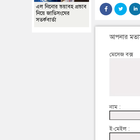
এল নিনোর ভয়াবহ প্রভাব
নিয়ে জাতিসংঘের
সতর্কবার্তা
আপনার মতা
মেসেজ বক্স
নাম :
ই-মেইল :