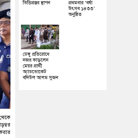
ভিত্তিপ্রস্তর স্থাপন
প্রথমবার ‘বর্ষা
উৎসব ১৪৩৩’
অনুষ্ঠিত
ডেঙ্গু প্রতিরোধে
নজর কাড়লেন
মেয়র প্রার্থী
অ্যাডভোকেট
বদিউল আলম সুজন
 থেকে
ড়ম্বর
 করার