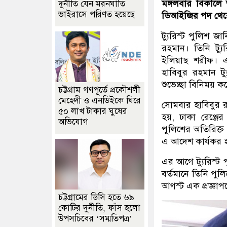
মঙ্গলবার বিকালে 
দুর্নীতি যেন মরনঘাতি
ভাইরাসে পরিণত হয়েছে
ডিআইজির পদ থেক
ট্যুরিস্ট পুলিশ জা
রহমান। তিনি ট্যু
ইলিয়াছ শরীফ। এসম
হাবিবুর রহমান ট্য
শুভেচ্ছা বিনিময় ক
চট্টগ্রাম গণপূর্তে প্রকৌশলী
মেহেদী ও এনডিইকে ঘিরে
সোমবার হাবিবুর র
৫০ লাখ টাকার ঘুষের
হয়, ঢাকা রেঞ্জে
অভিযোগ
পুলিশের অতিরিক্ত
এ আদেশ কার্যকর 
এর আগে ট্যুরিস্ট 
বর্তমানে তিনি পু
আগস্ট এক প্রজ্ঞা
চট্টগ্রামের ডিসি হতে ৬৯
কোটির দুর্নীতি, ফাঁস হলো
উপসচিবের ‘সম্মতিপত্র’