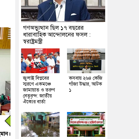
গণঅভ্যুত্থান ছিল ১৭ বছরের
ধারাবাহিক আন্দোলনের ফসল :
স্বরাষ্ট্রমন্ত্রী
জুলাই বিপ্লবের
কসবায় ২৬৪ কেজি
স্মরণে একমঞ্চে
গাঁজা উদ্ধার, আটক
জামায়াত ও তরুণ
১
নেতৃবৃন্দ: জাতীয়
ঐক্যের বার্তা
হমান।