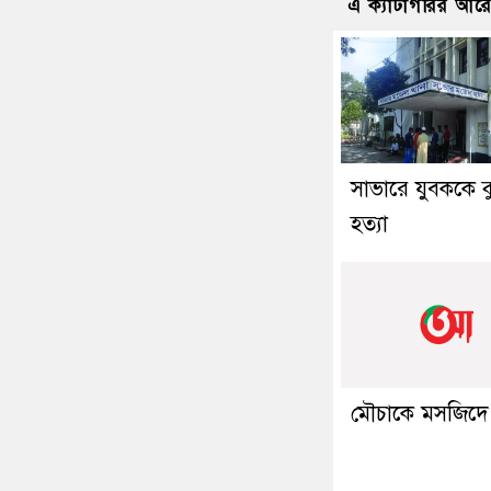
এ ক্যাটাগরির আর
সাভারে যুবককে ক
হত্যা
মৌচাকে মসজিদে