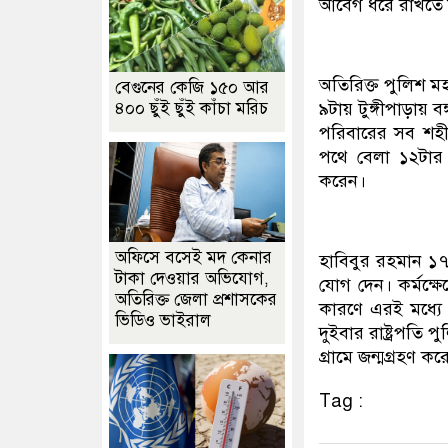
আবেগ ধরে রাখতে ন
অতিরিক্ত পুলিশ ম
বেগুনের কেজি ১৫০ আর
৪০০ ছুঁই ছুঁই কাঁচা মরিচ
৯টায় টুঙ্গীপাড়ায় 
পরিবারের সব শহী
পথে বেলা ১২টার দ
করেন।
অফিসে বসেই মদ কেনার
হাবিবুর রহমান ১৭
টাকা দেওয়ার অভিযোগ,
যোগ দেন। কর্মক্ষে
অতিরিক্ত জেলা প্রশাসকের
কারণে এরই মধ্যে
ভিডিও ভাইরাল
দুইবার রাষ্ট্রপতি
গ্রামে জন্মগ্রহণ ক
Tag :