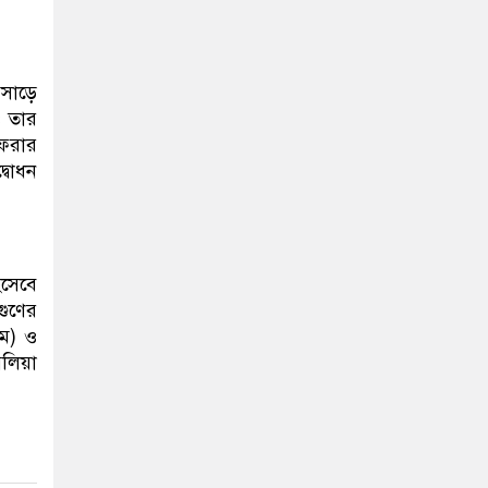
 সাড়ে
ও তার
ফেরার
্বোধন
িসেবে
গুণের
এম) ও
ঘলিয়া