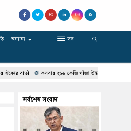
তি
অন্যান্য
সব
র্তা
কসবায় ২৬৪ কেজি গাঁজা উদ্ধার, আটক ১
টুঙ্গিপাড়
সর্বশেষ সংবাদ