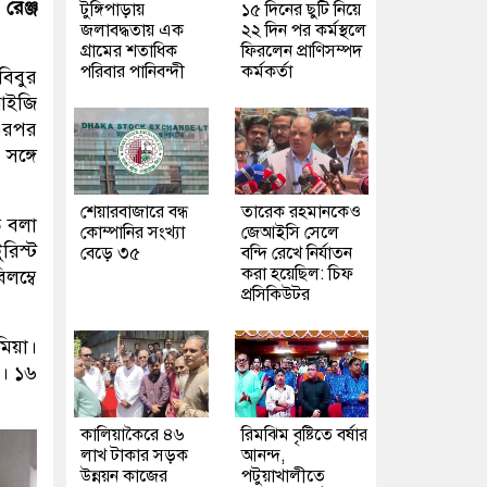
রেঞ্জ
টুঙ্গিপাড়ায়
১৫ দিনের ছুটি নিয়ে
জলাবদ্ধতায় এক
২২ দিন পর কর্মস্থলে
গ্রামের শতাধিক
ফিরলেন প্রাণিসম্পদ
পরিবার পানিবন্দী
কর্মকর্তা
বিবুর
িআইজি
 এরপর
সঙ্গে
শেয়ারবাজারে বন্ধ
তারেক রহমানকেও
ে বলা
কোম্পানির সংখ্যা
জেআইসি সেলে
রিস্ট
বেড়ে ৩৫
বন্দি রেখে নির্যাতন
করা হয়েছিল: চিফ
লম্বে
প্রসিকিউটর
মিয়া।
ন। ১৬
কালিয়াকৈরে ৪৬
রিমঝিম বৃষ্টিতে বর্ষার
লাখ টাকার সড়ক
আনন্দ,
উন্নয়ন কাজের
পটুয়াখালীতে