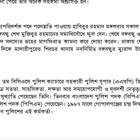
া পেরে তার অনেক সহকর্মী অশ্রূসিক্ত হন।
হাপরিদর্শক পদে পদোন্নতি পাওয়ায় হাবিবুর রহমান মঙ্গলবার সকাল
বঙ্গবন্ধু শেখ মুজিবুর রহমানের সমাধিসৌধে ফুল দেন। শেষে বঙ্গবন্ধু 
দ সদস্যের রূহের মাগফিরাত কামনা করে দোয়া করেন। ঢাকায় 
িকে মাদারীপুরের শিবচর থানায় নবনির্মিত বঙ্গবন্ধুর ম্যুরাল উদ
 তম বিসিএসে পুলিশ ক্যাডারে সহকারী পুলিশ সুপার (এএসপি) হ
ত্রে সততা, সাহসিকতা, দক্ষতা আর সময়োপযোগী ও দূরদর্শী নেতৃত্ব
 সুখ্যাতি পেয়েছেন তিনি। তিনবার বাংলাদেশ পুলিশ পদক (বিপি
 পুলিশ পদক (পিপিএম) পেয়েছেন। ১৯৬৭ সালে গোপালগঞ্জের চন্দ্র দি
রেন পুলিশের এই কর্মকর্তা।