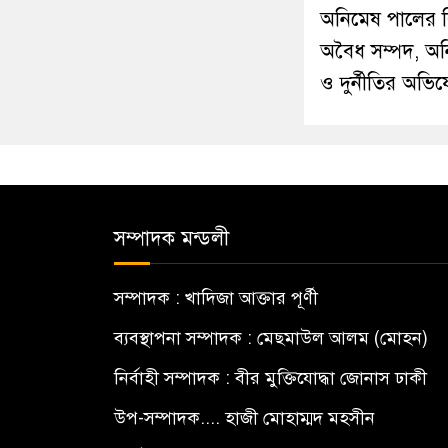
অনিমেষ পালের বি
অবৈধ সম্পদ, অ
ও দুর্নীতির অভি
সম্পাদক মন্ডলী
সম্পাদক : খাদিজা আক্তার পূর্ণী
ব্যবস্থাপনা সম্পাদক : মেছমাউল আলম (মোহন)
নির্বাহী সম্পাদক : বীর মুক্তিযোদ্ধা জোনাস ঢাকী
উপ-সম্পাদক.... হাজী মোহাম্মদ মহসীন