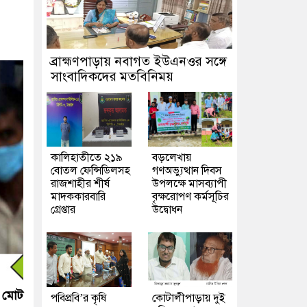
ব্রাহ্মণপাড়ায় নবাগত ইউএনওর সঙ্গে
সাংবাদিকদের মতবিনিময়
কালিহাতীতে ২১৯
বড়লেখায়
বোতল ফেন্সিডিলসহ
গণঅভ্যুত্থান দিবস
রাজশাহীর শীর্ষ
উপলক্ষে মাসব্যাপী
মাদককারবারি
বৃক্ষরোপণ কর্মসূচির
গ্রেপ্তার
উদ্বোধন
ে মোট
পবিপ্রবি’র কৃষি
কোটালীপাড়ায় দুই