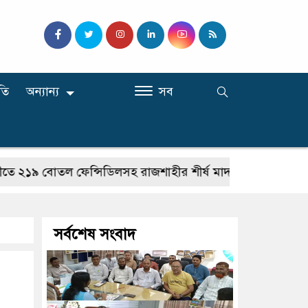
তি
অন্যান্য
সব
োতল ফেন্সিডিলসহ রাজশাহীর শীর্ষ মাদককারবারি গ্রেপ্তার
বড়
সর্বশেষ সংবাদ