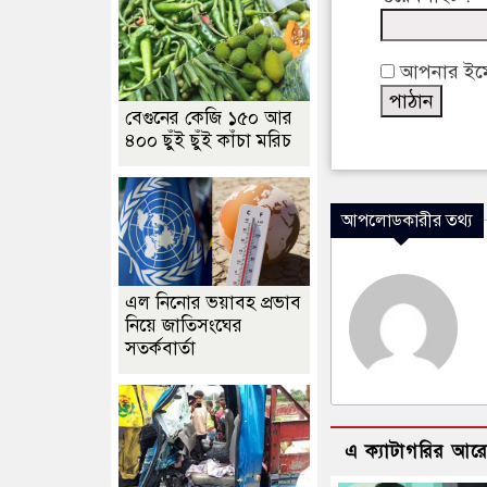
আপনার ইমেইল
বেগুনের কেজি ১৫০ আর
৪০০ ছুঁই ছুঁই কাঁচা মরিচ
আপলোডকারীর তথ্য
এল নিনোর ভয়াবহ প্রভাব
নিয়ে জাতিসংঘের
সতর্কবার্তা
এ ক্যাটাগরির আর