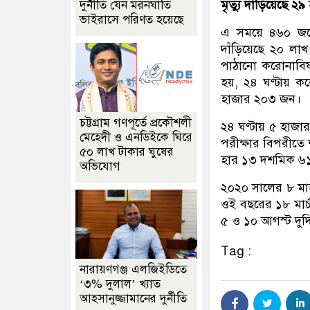
মৃত্যু দাঁড়িয়েছে 
দুর্নীতি যেন মরনঘাতি
ভাইরাসে পরিণত হয়েছে
এ সময়ে ৪৬০ জনে
দাঁড়িয়েছে ২০ লাখ
পাঠানো করোনাবিষয়
হয়, ২৪ ঘণ্টায় কর
হাজার ২০৩ জন।
চট্টগ্রাম গণপূর্তে প্রকৌশলী
২৪ ঘণ্টায় ৫ হাজা
মেহেদী ও এনডিইকে ঘিরে
পরীক্ষার বিপরীতে 
৫০ লাখ টাকার ঘুষের
হার ১৩ দশমিক ৬
অভিযোগ
২০২০ সালের ৮ মার
ওই বছরের ১৮ মার্
৫ ও ১০ আগস্ট দুদ
Tag :
নারায়ণগঞ্জ এলজিইডিতে
‘৩% দুলাল’ খ্যাত
আহসানুজ্জামানের দুর্নীতি