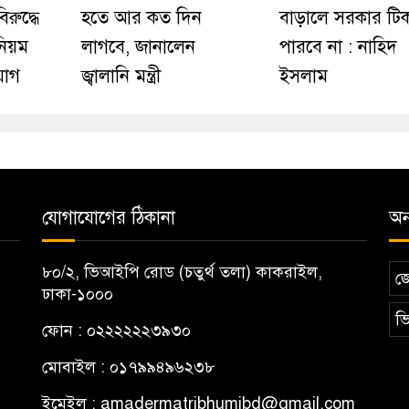
রুদ্ধে
হতে আর কত দিন
বাড়ালে সরকার টি
নিয়ম
লাগবে, জানালেন
পারবে না : নাহিদ
যোগ
জ্বালানি মন্ত্রী
ইসলাম
যোগাযোগের ঠিকানা
অন্
৮০/২, ভিআইপি রোড (চতুর্থ তলা) কাকরাইল,
জ
ঢাকা-১০০০
ভি
ফোন : ০২২২২২২৩৯৩০
মোবাইল : ০১৭৯৯৪৯৬২৩৮
ইমেইল :
amadermatribhumibd@gmail.com