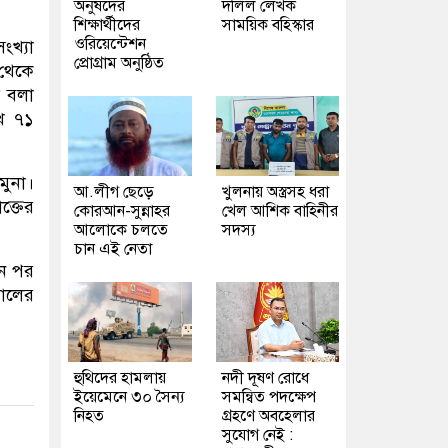
অনুষদের
দলিল লেখক
শিক্ষার্থীদের
সাময়িক বহিস্কার
ওরিয়েন্টেশন
খ্যা
প্রোগ্রাম অনুষ্ঠিত
 থেকে
ে বলা
াখ ৭১
মুনা।
আ.লীগ ছেড়ে
খুলনায় অস্ত্রসহ ধরা
ক্তের
কোরআন-সুন্নাহর
খেল আশিক বাহিনীর
আলোকে চলতে
সদস্য
চান এই নেতা
িন পর
সালের
হুথিদের হামলায়
নদী দূষণ রোধে
ইয়েমেনে ৩০ সৈন্য
সমন্বিত পদক্ষেপ
নিহত
গ্রহণে অবহেলার
সুযোগ নেই :