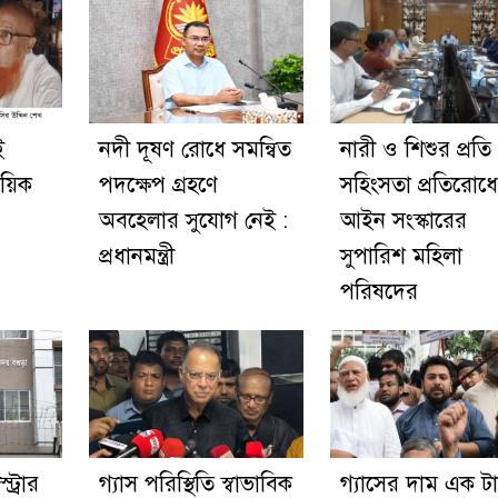
ই
নদী দূষণ রোধে সমন্বিত
নারী ও শিশুর প্রতি
য়িক
পদক্ষেপ গ্রহণে
সহিংসতা প্রতিরোধে
অবহেলার সুযোগ নেই :
আইন সংস্কারের
প্রধানমন্ত্রী
সুপারিশ মহিলা
পরিষদের
ট্রার
গ্যাস পরিস্থিতি স্বাভাবিক
গ্যাসের দাম এক ট