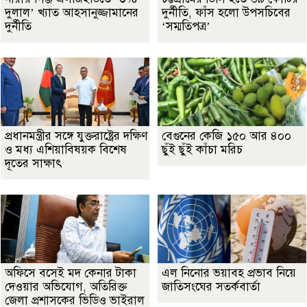
দুলাল’ খ্যাত আহসানুজ্জামানের
দুর্নীতি, ফাঁস হলো উপসচিবের
দুর্নীতি
‘সম্মতিপত্র’
প্রধানমন্ত্রীর সঙ্গে যুক্তরাষ্ট্রের দক্ষিণ
বেগুনের কেজি ১৫০ আর ৪০০
ও মধ্য এশিয়াবিষয়ক বিশেষ
ছুঁই ছুঁই কাঁচা মরিচ
দূতের সাক্ষাৎ
অফিসে বসেই মদ কেনার টাকা
এল নিনোর ভয়াবহ প্রভাব নিয়ে
দেওয়ার অভিযোগ, অতিরিক্ত
জাতিসংঘের সতর্কবার্তা
জেলা প্রশাসকের ভিডিও ভাইরাল