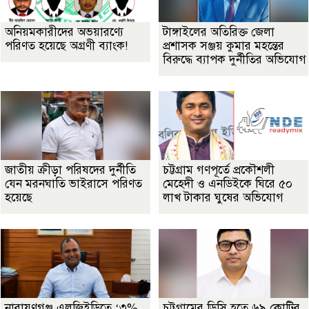
অনিয়মকারীদের অভয়ারণ্যে
টাঙ্গাইলের অতিরিক্ত জেলা
পরিণত হয়েছে অগ্রণী ব্যাংক!
প্রশাসক সঞ্জয় কুমার মহন্তের
বিরুদ্ধে ব্যাপক দুর্নীতির অভিযোগ
জাতীয় ক্রীড়া পরিষদের দুর্নীতি
চট্টগ্রাম গণপূর্তে প্রকৌশলী
যেন মরনঘাতি ভাইরাসে পরিণত
মেহেদী ও এনডিইকে ঘিরে ৫০
হয়েছে
লাখ টাকার ঘুষের অভিযোগ
নারায়ণগঞ্জ এলজিইডিতে ‘৩%
চট্টগ্রামের ডিসি হতে ৬৯ কোটির