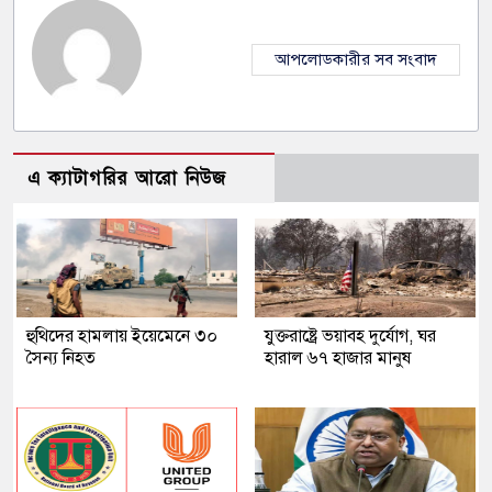
আপলোডকারীর সব সংবাদ
এ ক্যাটাগরির আরো নিউজ
হুথিদের হামলায় ইয়েমেনে ৩০
যুক্তরাষ্ট্রে ভয়াবহ দুর্যোগ, ঘর
সৈন্য নিহত
হারাল ৬৭ হাজার মানুষ