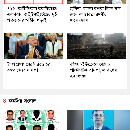
৭৯৬ কোটি টাকার কর বিরোধে
হাসিনা কোনো বক্তব্য দিলে দায়
এনবিআর ও ইউনাইটেডের দুই
নেবে না ভারত: রণধীর
প্রতিষ্ঠানের আইনি লড়াই
জয়সওয়াল
ট্রাম্প প্রশাসনের বিরুদ্ধে ২৫
রাশিয়া-ইউক্রেনে ভয়াবহ
অঙ্গরাজ্যের মামলা
পাল্টাপাল্টি হামলা, প্রাণ গেল
২২ জনের
জনপ্রিয় সংবাদ