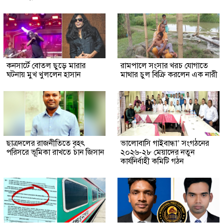
কনসার্টে বোতল ছুড়ে মারার
রামপালে সংসার খরচ যোগাতে
ঘটনায় মুখ খুললেন হাসান
মাথার চুল বিক্রি করলেন এক নারী
ছাত্রদলের রাজনীতিতে বৃহৎ
ভালোবাসি গাইবান্ধা’ সংগঠনের
পরিসরে ভূমিকা রাখতে চান জিসান
২০২৬-২৮ মেয়াদের নতুন
কার্যনির্বাহী কমিটি গঠন