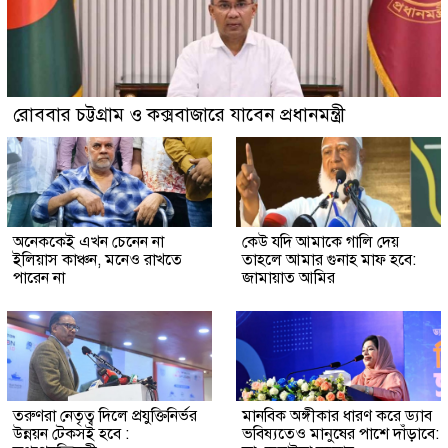
রোববার চট্টগ্রাম ও কক্সবাজারে যাবেন প্রধানমন্ত্রী
অনেককেই এখন চেনেন না
কেউ যদি আমাকে গালি দেয়
ইলিয়াস কাঞ্চন, মনেও রাখতে
তাহলে আমার গুনাহ মাফ হবে:
পারেন না
জামায়াত আমির
তরুণরা নেতৃত্ব দিলে প্রযুক্তিনির্ভর
মানবিক অঙ্গীকার ধারণ করে ড্যাব
উন্নয়ন টেকসই হবে :
ভবিষ্যতেও মানুষের পাশে দাঁড়াবে: