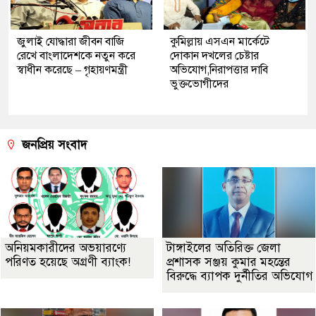
জুলাই যোদ্ধারা জীবন বাজি
কুমিল্লায় এসএন মার্কেটে
রেখে বাংলাদেশকে নতুন করে
দোকান দখলের চেষ্টার
স্বাধীন করেছে – গৃহায়ণমন্ত্রী
অভিযোগ,নিরাপত্তার দাবি
ভুক্তভোগীদের
জনপ্রিয় সংবাদ
অনিয়মকারীদের অভয়ারণ্যে
টাঙ্গাইলের অতিরিক্ত জেলা
পরিণত হয়েছে অগ্রণী ব্যাংক!
প্রশাসক সঞ্জয় কুমার মহন্তের
বিরুদ্ধে ব্যাপক দুর্নীতির অভিযোগ