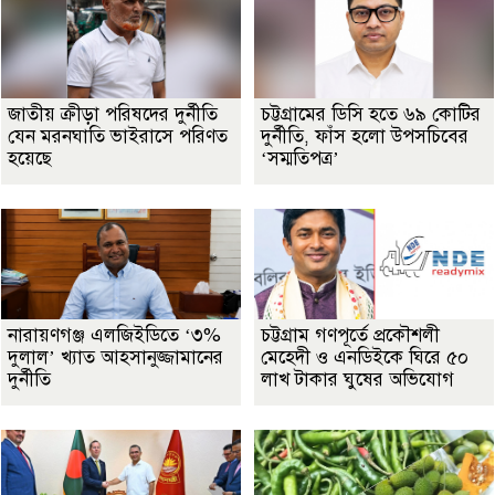
জাতীয় ক্রীড়া পরিষদের দুর্নীতি
চট্টগ্রামের ডিসি হতে ৬৯ কোটির
যেন মরনঘাতি ভাইরাসে পরিণত
দুর্নীতি, ফাঁস হলো উপসচিবের
হয়েছে
‘সম্মতিপত্র’
নারায়ণগঞ্জ এলজিইডিতে ‘৩%
চট্টগ্রাম গণপূর্তে প্রকৌশলী
দুলাল’ খ্যাত আহসানুজ্জামানের
মেহেদী ও এনডিইকে ঘিরে ৫০
দুর্নীতি
লাখ টাকার ঘুষের অভিযোগ