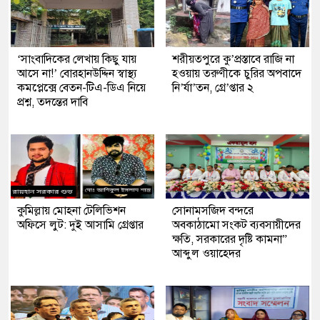
‘সাংবাদিকের লেখায় কিছু যায়
শরীয়তপুরে কু’প্রস্তাবে রাজি না
আসে না!’ বোরহানউদ্দিন স্বাস্থ্য
হওয়ায় তরুণীকে চুরির অপবাদে
কমপ্লেক্সে বেতন-টিএ-ডিএ নিয়ে
নি’র্যা’তন, গ্রে’প্তার ২
প্রশ্ন, তদন্তের দাবি
কুমিল্লায় মোহনা টেলিভিশন
সোনামসজিদ বন্দরে
অফিসে লুট: দুই আসামি গ্রেপ্তার
অবকাঠামো সংকট ব্যবসায়ীদের
ক্ষতি, সরকারের দৃষ্টি কামনা”
আব্দুল ওয়াহেদর