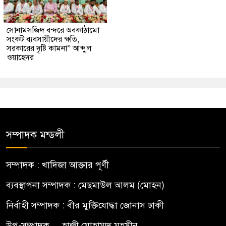
সোনামসজিদ বন্দরে অবকাঠামো
সংকট ব্যবসায়ীদের ক্ষতি,
সরকারের দৃষ্টি কামনা” আব্দুল
ওয়াহেদর
সম্পাদক মন্ডলী
সম্পাদক : খাদিজা আক্তার পূর্ণী
ব্যবস্থাপনা সম্পাদক : মেছমাউল আলম (মোহন)
নির্বাহী সম্পাদক : বীর মুক্তিযোদ্ধা জোনাস ঢাকী
উপ-সম্পাদক.... হাজী মোহাম্মদ মহসীন