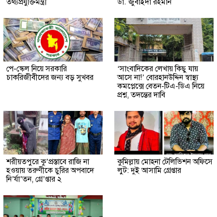
তথ্যপ্রযুক্তিমন্ত্রী
ডা. জুবাইদা রহমান
পে-স্কেল নিয়ে সরকারি
‘সাংবাদিকের লেখায় কিছু যায়
চাকরিজীবীদের জন্য বড় সুখবর
আসে না!’ বোরহানউদ্দিন স্বাস্থ্য
কমপ্লেক্সে বেতন-টিএ-ডিএ নিয়ে
প্রশ্ন, তদন্তের দাবি
শরীয়তপুরে কু’প্রস্তাবে রাজি না
কুমিল্লায় মোহনা টেলিভিশন অফিসে
হওয়ায় তরুণীকে চুরির অপবাদে
লুট: দুই আসামি গ্রেপ্তার
নি’র্যা’তন, গ্রে’প্তার ২