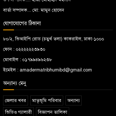
বার্তা সম্পাদক... মো: মামুন হোসেন
যোগাযোগের ঠিকানা
৮০/২, ভিআইপি রোড (চতুর্থ তলা) কাকরাইল, ঢাকা-১০০০
ফোন : ০২২২২২২৩৯৩০
মোবাইল : ০১৭৯৯৪৯৬২৩৮
ইমেইল :
amadermatribhumibd@gmail.com
অন্যান্য মেনু
জেলার খবর
মাতৃভূমি পরিবার
অন্যান্য
ভিডিও গ্যালারী
বিজ্ঞাপন তালিকা