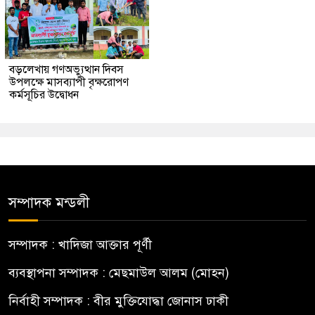
বড়লেখায় গণঅভ্যুত্থান দিবস
উপলক্ষে মাসব্যাপী বৃক্ষরোপণ
কর্মসূচির উদ্বোধন
সম্পাদক মন্ডলী
সম্পাদক : খাদিজা আক্তার পূর্ণী
ব্যবস্থাপনা সম্পাদক : মেছমাউল আলম (মোহন)
নির্বাহী সম্পাদক : বীর মুক্তিযোদ্ধা জোনাস ঢাকী