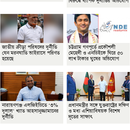
বিরুদ্ধে ব্যাপক দুর্নীতির অভিযোগ
জাতীয় ক্রীড়া পরিষদের দুর্নীতি
চট্টগ্রাম গণপূর্তে প্রকৌশলী
যেন মরনঘাতি ভাইরাসে পরিণত
মেহেদী ও এনডিইকে ঘিরে ৫০
হয়েছে
লাখ টাকার ঘুষের অভিযোগ
নারায়ণগঞ্জ এলজিইডিতে ‘৩%
প্রধানমন্ত্রীর সঙ্গে যুক্তরাষ্ট্রের দক্ষিণ
দুলাল’ খ্যাত আহসানুজ্জামানের
ও মধ্য এশিয়াবিষয়ক বিশেষ
দুর্নীতি
দূতের সাক্ষাৎ