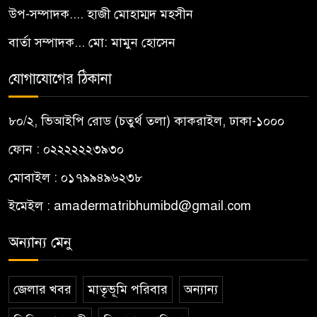
উপ-সম্পাদক.... হাজী মোহাম্মদ মহসীন
বার্তা সম্পাদক... মো: মামুন হোসেন
যোগাযোগের ঠিকানা
৮০/২, ভিআইপি রোড (চতুর্থ তলা) কাকরাইল, ঢাকা-১০০০
ফোন : ০২২২২২২৩৯৩০
মোবাইল : ০১৭৯৯৪৯৬২৩৮
ইমেইল :
amadermatribhumibd@gmail.com
অন্যান্য মেনু
জেলার খবর
মাতৃভূমি পরিবার
অন্যান্য