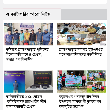
এ ক্যাটাগরির আরো নিউজ
কুমিল্লার ব্রাহ্মণপাড়ায় পুলিশের
ব্রাহ্মণপাড়ায় নবাগত ইউএনওর
বিশেষ অভিযানে ৪ গ্রেপ্তার,
সঙ্গে সাংবাদিকদের মতবিনিময়
উদ্ধার এক ভিকটিম
কালিহাতীতে ২১৯ বোতল
বড়লেখায় গণঅভ্যুত্থান দিবস
ফেন্সিডিলসহ রাজশাহীর শীর্ষ
উপলক্ষে মাসব্যাপী বৃক্ষরোপণ
মাদককারবারি গ্রেপ্তার
কর্মসূচির উদ্বোধন