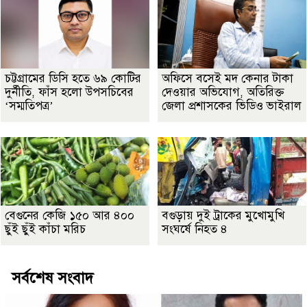
চট্টগ্রামের ডিসি হতে ৬৯ কোটির
অফিসে বসেই মদ কেনার টাকা
দুর্নীতি, ফাঁস হলো উপসচিবের
দেওয়ার অভিযোগ, অতিরিক্ত
‘সম্মতিপত্র’
জেলা প্রশাসকের ভিডিও ভাইরাল
বেগুনের কেজি ১৫০ আর ৪০০
বগুড়ায় দুই ট্রাকের মুখোমুখি
ছুঁই ছুঁই কাঁচা মরিচ
সংঘর্ষে নিহত ৪
সর্বশেষ সংবাদ