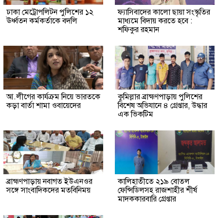
ঢাকা মেট্রোপলিটন পুলিশের ১২
ফ্যাসিবাদের কালো ছায়া সংস্কৃতির
ঊর্ধ্বতন কর্মকর্তাকে বদলি
মাধ্যমে বিদায় করতে হবে :
শফিকুর রহমান
আ.লীগের কার্যক্রম নিয়ে ভারতকে
কুমিল্লার ব্রাহ্মণপাড়ায় পুলিশের
কড়া বার্তা শামা ওবায়েদের
বিশেষ অভিযানে ৪ গ্রেপ্তার, উদ্ধার
এক ভিকটিম
ব্রাহ্মণপাড়ায় নবাগত ইউএনওর
কালিহাতীতে ২১৯ বোতল
সঙ্গে সাংবাদিকদের মতবিনিময়
ফেন্সিডিলসহ রাজশাহীর শীর্ষ
মাদককারবারি গ্রেপ্তার