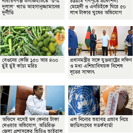
নারায়ণগঞ্জ এলজিইডিতে ‘৩%
চট্টগ্রাম গণপূর্তে প্রকৌশলী
দুলাল’ খ্যাত আহসানুজ্জামানের
মেহেদী ও এনডিইকে ঘিরে ৫০
দুর্নীতি
লাখ টাকার ঘুষের অভিযোগ
বেগুনের কেজি ১৫০ আর ৪০০
প্রধানমন্ত্রীর সঙ্গে যুক্তরাষ্ট্রের দক্ষিণ
ছুঁই ছুঁই কাঁচা মরিচ
ও মধ্য এশিয়াবিষয়ক বিশেষ
দূতের সাক্ষাৎ
অফিসে বসেই মদ কেনার টাকা
এল নিনোর ভয়াবহ প্রভাব নিয়ে
দেওয়ার অভিযোগ, অতিরিক্ত
জাতিসংঘের সতর্কবার্তা
জেলা প্রশাসকের ভিডিও ভাইরাল