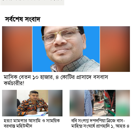
সর্বশেষ সংবাদ
মাসিক বেতন ১০ হাজার, ৪ কোটির প্রাসাদে বসবাস
কর্মচারীর!
হত্যা মামলার আসামি ও সাময়িক
ববি সংলগ্ন দপদপিয়া ব্রিজে বাস-
বরখাস্ত মহিউদ্দীন
মাহিন্দ্র সংঘর্ষে প্রাণহানি ১, আহত ৪