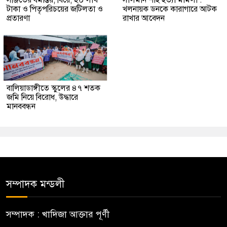
সঞ্জিতের ধর্মান্তর, বিয়ে, ২০ লাখ
সালমান শাহ হত্যা মামলা :
টাকা ও পিতৃপরিচয়ের জটিলতা ও
খলনায়ক ডনকে কারাগারে আটক
প্রতারণা
রাখার আবেদন
বালিয়াডাঙ্গীতে স্কুলের ৪৭ শতক
জমি নিয়ে বিরোধ, উদ্ধারে
মানববন্ধন
সম্পাদক মন্ডলী
সম্পাদক : খাদিজা আক্তার পূর্ণী