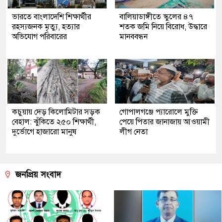
ভারতে বাংলাদেশি শিক্ষার্থীর
বালিয়াডাঙ্গীতে স্কুলের ৪৭
রহস্যজনক মৃত্যু, হত্যার
শতক জমি নিয়ে বিরোধ, উদ্ধারে
অভিযোগ পরিবারের
মানববন্ধন
কচুয়ায় দেড় কিলোমিটার সড়ক
গোপালগঞ্জে প্যারোলে মুক্তি
বেহাল: ঝুঁকিতে ২৫০ শিক্ষার্থী,
পেয়ে পিতার জানাজায় আওয়ামী
দুর্ভোগে হাজারো মানুষ
লীগ নেতা
জনপ্রিয় সংবাদ