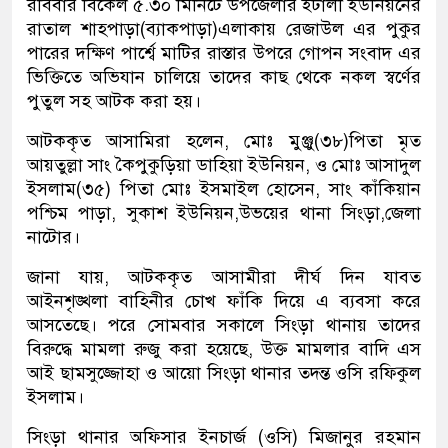
রবিবার বিকেল ৫.৩০ মিনিটে উপজেলার ইটালী ইউনিয়নের
রাতাল শাহপাড়া(ব্যাকপাড়া)এলাকায় রেজাউল এর পুকুর
পারের দক্ষিণ পার্শ্বে মাটির রাস্তার উপরে গোপন সংবাদ এর
ভিক্তিতে অভিযান চালিয়ে তাদের কাছ থেকে নকল স্বর্ণের
পুতুল সহ আটক করা হয়।
আটককৃত আসামিরা হলেন, মোঃ মুঞ্জু(৩৮)পিতা মৃত
আয়তুল্লা সাং কৈপুকুড়িয়া ডাহিয়া ইউনিয়ন, ও মোঃ আসাদুল
ইসলাম(৩৫) পিতা মোঃ ইসমাইল হোসেন, সাং কাঁকিয়ান
পশ্চিম পাড়া, সুকাশ ইউনিয়ন,উভয়ের থানা সিংড়া,জেলা
নাটোর।
জানা যায়, আটককৃত আসামীরা দীর্ঘ দিন যাবত
আইনশৃঙ্খলা বাহিনীর চোখ ফাঁকি দিয়ে এ ব্যবসা করে
আসতেছে। পরে সোমবার সকালে সিংড়া থানায় তাদের
বিরুদ্ধে মামলা রুজু করা হয়েছে, উক্ত মামলার বাদি এস
আই ছামসুজ্জোহা ও আয়ো সিংড়া থানার তদন্ত ওসি রফিকুল
ইসলাম।
সিংড়া থানার অফিসার ইনচার্জ (ওসি) মিজানুর রহমান