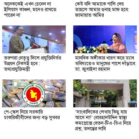
অনেককেই এখন চেনেন না
কেউ যদি আমাকে গালি দেয়
ইলিয়াস কাঞ্চন, মনেও রাখতে
তাহলে আমার গুনাহ মাফ হবে:
পারেন না
জামায়াত আমির
তরুণরা নেতৃত্ব দিলে প্রযুক্তিনির্ভর
মানবিক অঙ্গীকার ধারণ করে ড্যাব
উন্নয়ন টেকসই হবে :
ভবিষ্যতেও মানুষের পাশে দাঁড়াবে:
তথ্যপ্রযুক্তিমন্ত্রী
ডা. জুবাইদা রহমান
পে-স্কেল নিয়ে সরকারি
‘সাংবাদিকের লেখায় কিছু যায়
চাকরিজীবীদের জন্য বড় সুখবর
আসে না!’ বোরহানউদ্দিন স্বাস্থ্য
কমপ্লেক্সে বেতন-টিএ-ডিএ নিয়ে
প্রশ্ন, তদন্তের দাবি