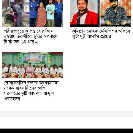
শরীয়তপুরে কু’প্রস্তাবে রাজি না
কুমিল্লায় মোহনা টেলিভিশন অফিসে
হওয়ায় তরুণীকে চুরির অপবাদে
লুট: দুই আসামি গ্রেপ্তার
নি’র্যা’তন, গ্রে’প্তার ২
সোনামসজিদ বন্দরে অবকাঠামো
সংকট ব্যবসায়ীদের ক্ষতি,
সরকারের দৃষ্টি কামনা” আব্দুল
ওয়াহেদর