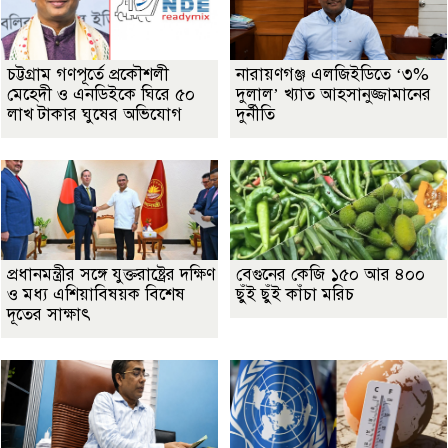
চট্টগ্রাম গণপূর্তে প্রকৌশলী
নারায়ণগঞ্জ এলজিইডিতে ‘৩%
মেহেদী ও এনডিইকে ঘিরে ৫০
দুলাল’ খ্যাত আহসানুজ্জামানের
লাখ টাকার ঘুষের অভিযোগ
দুর্নীতি
প্রধানমন্ত্রীর সঙ্গে যুক্তরাষ্ট্রের দক্ষিণ
বেগুনের কেজি ১৫০ আর ৪০০
ও মধ্য এশিয়াবিষয়ক বিশেষ
ছুঁই ছুঁই কাঁচা মরিচ
দূতের সাক্ষাৎ