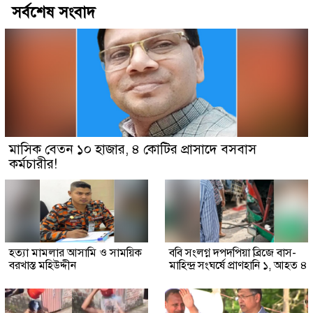
সর্বশেষ সংবাদ
মাসিক বেতন ১০ হাজার, ৪ কোটির প্রাসাদে বসবাস
কর্মচারীর!
হত্যা মামলার আসামি ও সাময়িক
ববি সংলগ্ন দপদপিয়া ব্রিজে বাস-
বরখাস্ত মহিউদ্দীন
মাহিন্দ্র সংঘর্ষে প্রাণহানি ১, আহত ৪