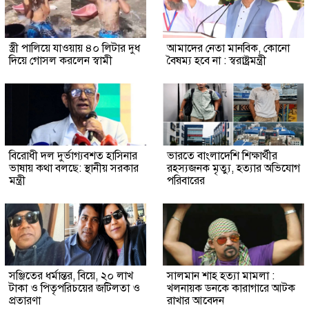
স্ত্রী পালিয়ে যাওয়ায় ৪০ লিটার দুধ
আমাদের নেতা মানবিক, কোনো
দিয়ে গোসল করলেন স্বামী
বৈষম্য হবে না : স্বরাষ্ট্রমন্ত্রী
বিরোধী দল দুর্ভাগ্যবশত হাসিনার
ভারতে বাংলাদেশি শিক্ষার্থীর
ভাষায় কথা বলছে: স্থানীয় সরকার
রহস্যজনক মৃত্যু, হত্যার অভিযোগ
মন্ত্রী
পরিবারের
সঞ্জিতের ধর্মান্তর, বিয়ে, ২০ লাখ
সালমান শাহ হত্যা মামলা :
টাকা ও পিতৃপরিচয়ের জটিলতা ও
খলনায়ক ডনকে কারাগারে আটক
প্রতারণা
রাখার আবেদন