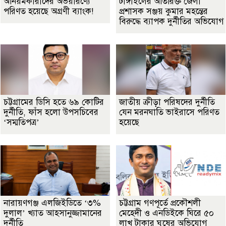
অনিয়মকারীদের অভয়ারণ্যে
টাঙ্গাইলের অতিরিক্ত জেলা
পরিণত হয়েছে অগ্রণী ব্যাংক!
প্রশাসক সঞ্জয় কুমার মহন্তের
বিরুদ্ধে ব্যাপক দুর্নীতির অভিযোগ
চট্টগ্রামের ডিসি হতে ৬৯ কোটির
জাতীয় ক্রীড়া পরিষদের দুর্নীতি
দুর্নীতি, ফাঁস হলো উপসচিবের
যেন মরনঘাতি ভাইরাসে পরিণত
‘সম্মতিপত্র’
হয়েছে
নারায়ণগঞ্জ এলজিইডিতে ‘৩%
চট্টগ্রাম গণপূর্তে প্রকৌশলী
দুলাল’ খ্যাত আহসানুজ্জামানের
মেহেদী ও এনডিইকে ঘিরে ৫০
দুর্নীতি
লাখ টাকার ঘুষের অভিযোগ