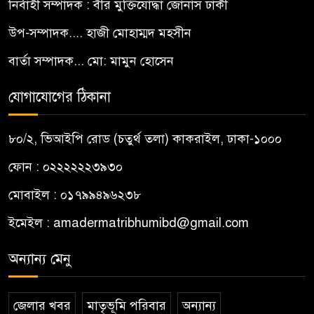
নির্বাহী সম্পাদক : বীর মুক্তিযোদ্ধা জোনাস ঢাকী
উপ-সম্পাদক.... হাজী মোহাম্মদ মহসীন
বার্তা সম্পাদক... মো: মামুন হোসেন
যোগাযোগের ঠিকানা
৮০/২, ভিআইপি রোড (চতুর্থ তলা) কাকরাইল, ঢাকা-১০০০
ফোন : ০২২২২২২৩৯৩০
মোবাইল : ০১৭৯৯৪৯৬২৩৮
ইমেইল :
amadermatribhumibd@gmail.com
অন্যান্য মেনু
জেলার খবর
মাতৃভূমি পরিবার
অন্যান্য