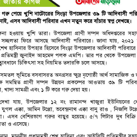
পহার গরু পেয়ে খুশি নাটোরের সিংড়া উপজেলার ৩৯ টি আদিবাসী পর
য নাই, এসব আদিবাসী পরিবার এখন নতুন করে বাঁচার স্বপ্ন দেখছে।
া হওয়ায় খুশি তারা। উপজেলা প্রাণী সম্পদ অধিদপ্তরের সহ
ানে সচ্ছলতা ফিরে আসছে আদিবাসী পরিবারে। জানা যায়, ২০২১
ত্রী শেখ হাসিনার উপহার হিসেবে সিংড়া উপজেলার আদিবাসী পরিবারে
প্রতিমন্ত্রী জুনাইদ আহমেদ পলক এমপি। তার পর থেকে উপজেলা প
 তত্বাবধানে চিকিৎসা সহ নিয়মিত তদারকি চলে আসছে।
নায়, সমতল ভূমিতে বসবাসরত অনগ্রসর ক্ষুদ্র নৃগোষ্ঠী আর্থ সামাজিক ও
ষে সমন্বিত প্রাণী সম্পদ উন্নয়ন প্রকল্পের আওতায় ৩৯ টি পরি
খাদ্য সামগ্রী এবং ১ টি করে গরু দেয়া হয়।
দেখা যায়, উপজেলার ১২ নং রামানন্দ খাজুরা ইউনিয়নের ব
 যুগল এক্কা, আমিন টপ্পো, ভবেন্দ্রনাথ এক্কা বানু রাও , নিজলি টপ্
্যা। এসব বেশিরভাগ গরুর বাছুর হয়েছে। ৫/৭ লিটার দুধ বিক্র
লতা ও এসেছে।
ান, মাননীয় প্রধানমন্ত্রী শেখ হাসিনা এবং আইসিটি প্রতিমন্ত্রীর সহ