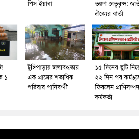
পিস ইয়াবা
তরুণ নেতৃবৃন্দ: জা
ঐক্যের বার্তা
ি
টুঙ্গিপাড়ায় জলাবদ্ধতায়
১৫ দিনের ছুটি নিয়
টক ১
এক গ্রামের শতাধিক
২২ দিন পর কর্মস্থ
পরিবার পানিবন্দী
ফিরলেন প্রাণিসম্প
কর্মকর্তা