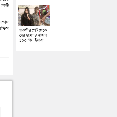
উ কেউ
সম্পদ
 অফিস
তরুণীর পেট থেকে
বের হলো ৪ হাজার
১০০ পিস ইয়াবা