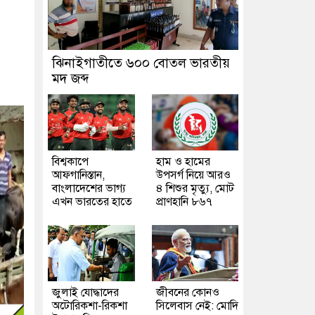
ঝিনাইগাতীতে ৬০০ বোতল ভারতীয়
মদ জব্দ
বিশ্বকাপে
হাম ও হামের
আফগানিস্তান,
উপসর্গ নিয়ে আরও
বাংলাদেশের ভাগ্য
৪ শিশুর মৃত্যু, মোট
এখন ভারতের হাতে
প্রাণহানি ৮৬৭
জুলাই যোদ্ধাদের
জীবনের কোনও
অটোরিকশা-রিকশা
সিলেবাস নেই: মোদি