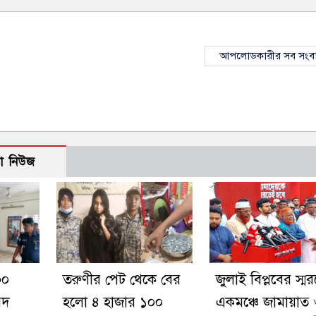
আপলোডকারীর সব সংব
ো নিউজ
০০
তরুণীর পেট থেকে বের
জুলাই বিপ্লবের স্মর
মদ
হলো ৪ হাজার ১০০
একমঞ্চে জামায়াত