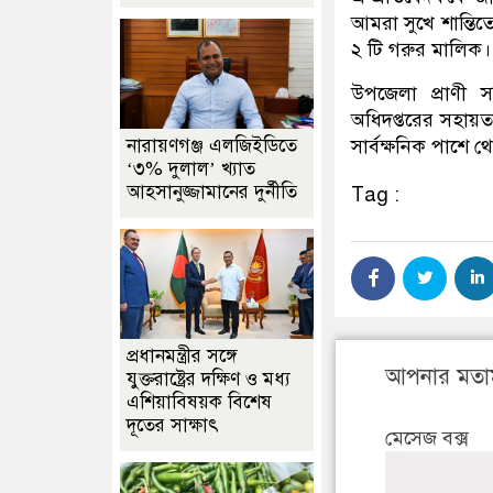
আমরা সুখে শান্তি
২ টি গরুর মালিক।
উপজেলা প্রাণী স
অধিদপ্তরের সহায়ত
নারায়ণগঞ্জ এলজিইডিতে
সার্বক্ষনিক পাশে
‘৩% দুলাল’ খ্যাত
আহসানুজ্জামানের দুর্নীতি
Tag :
প্রধানমন্ত্রীর সঙ্গে
আপনার মতা
যুক্তরাষ্ট্রের দক্ষিণ ও মধ্য
এশিয়াবিষয়ক বিশেষ
দূতের সাক্ষাৎ
মেসেজ বক্স