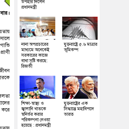
উপহার দিলেন
প্রধানমন্ত্রী
িবার।
ায়তায়
 সালে
নানা অপপ্রচারের
যুক্তরাষ্ট্রে ৫.৬ মাত্রার
 গাভি
মাধ্যমে অনেকেই
ভূমিকম্প
্রাণী
সরকারের কাজে
বাধা সৃষ্টি করছে:
রিজভী
 জীবন
বারকে
েলতা
পোদের
শিক্ষা-স্বাস্থ্য ও
যুক্তরাষ্ট্রের এক
জ্বালানি খাতকে
সিদ্ধান্তে মহাবিপদে
ি করে
স্বনির্ভর করার
ভারত
পরিকল্পনা নেওয়া
হয়েছে : প্রধানমন্ত্রী
ায়তায়