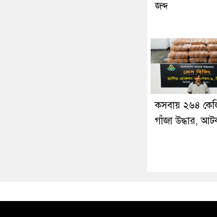
জব্দ
কসবায় ২৬৪ কেজ
গাঁজা উদ্ধার, আ