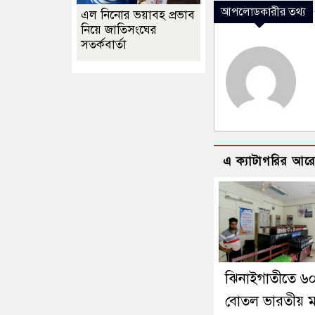
আপলোডকারীর তথ্য
এল নিনোর ভয়াবহ প্রভাব
নিয়ে জাতিসংঘের
সতর্কবার্তা
এ ক্যাটাগরির আর
ঝিনাইগাতীতে ৬
বোতল ভারতীয় 