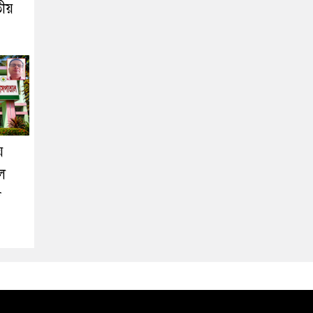
তীয়
ে
লে
দ