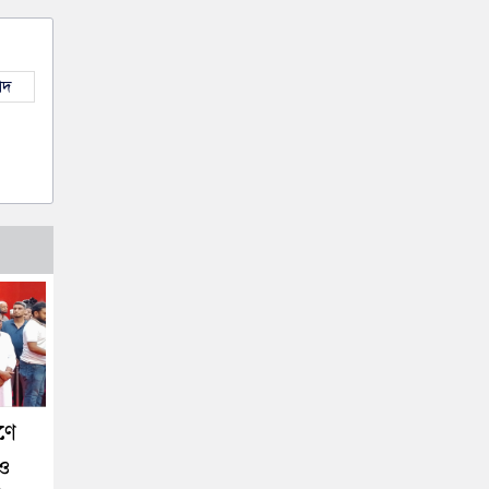
াদ
ণে
 ও