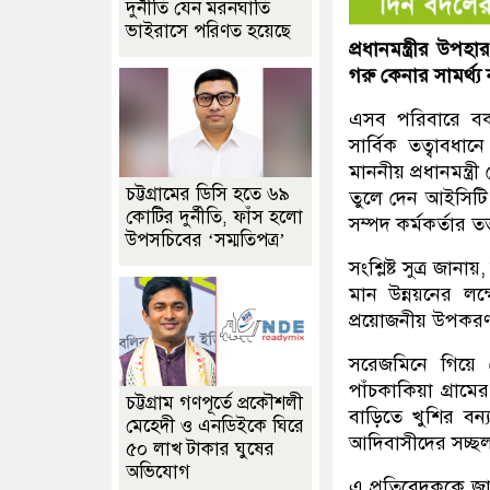
দুর্নীতি যেন মরনঘাতি
ভাইরাসে পরিণত হয়েছে
প্রধানমন্ত্রীর উ
গরু কেনার সামর্থ্
এসব পরিবারে বকন
সার্বিক তত্বাবধ
মাননীয় প্রধানমন্
চট্টগ্রামের ডিসি হতে ৬৯
তুলে দেন আইসিটি 
কোটির দুর্নীতি, ফাঁস হলো
সম্পদ কর্মকর্তার
উপসচিবের ‘সম্মতিপত্র’
সংশ্লিষ্ট সুত্র জা
মান উন্নয়নের লক্
প্রয়োজনীয় উপকরণ, 
সরেজমিনে গিয়ে 
পাঁচকাকিয়া গ্রামের
চট্টগ্রাম গণপূর্তে প্রকৌশলী
বাড়িতে খুশির বন
মেহেদী ও এনডিইকে ঘিরে
আদিবাসীদের সচ্ছ
৫০ লাখ টাকার ঘুষের
অভিযোগ
এ প্রতিবেদককে জান