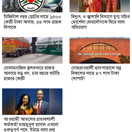
ডিজিটাল নম্বর প্লেটের নামে ১৫০০
বিদ্যুৎ ও জ্বালানি বিভাগে যুগ্ম সচিব
কোটি টাকা আদায়, ৫৪ লাখ গ্রাহক
মোর্শেদা ফেরদৌসকে ঘিরে নানা
বিপাকে
অভিযোগ
সোনামসজিদ স্থলবন্দরে রাজস্ব
সোহরাওয়ার্দী হাসপাতালে যন্ত্র
আদায়ে বড় ধস, চার বছরে ঘাটতি
বিকলের নামে ৪৭ লাখ টাকা
হাজার কোটি
লোপাট!
আওয়ামী আমলের প্রভাবশালী
কর্মকর্তা মাহমুদুল হাসান এখনো
গুরুত্বপূর্ণ পদে, উঠছে নানা প্রশ্ন