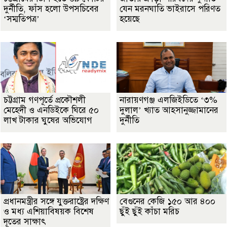
দুর্নীতি, ফাঁস হলো উপসচিবের
যেন মরনঘাতি ভাইরাসে পরিণত
‘সম্মতিপত্র’
হয়েছে
চট্টগ্রাম গণপূর্তে প্রকৌশলী
নারায়ণগঞ্জ এলজিইডিতে ‘৩%
মেহেদী ও এনডিইকে ঘিরে ৫০
দুলাল’ খ্যাত আহসানুজ্জামানের
লাখ টাকার ঘুষের অভিযোগ
দুর্নীতি
প্রধানমন্ত্রীর সঙ্গে যুক্তরাষ্ট্রের দক্ষিণ
বেগুনের কেজি ১৫০ আর ৪০০
ও মধ্য এশিয়াবিষয়ক বিশেষ
ছুঁই ছুঁই কাঁচা মরিচ
দূতের সাক্ষাৎ