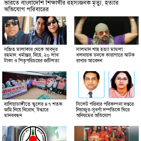
ভারতে বাংলাদেশি শিক্ষার্থীর রহস্যজনক মৃত্যু, হত্যার
অভিযোগ পরিবারের
সঞ্জিত মালাকার থেকে আবদুর
সালমান শাহ হত্যা মামলা :
রহমান: ধর্মান্তর, বিয়ে, ২০ লাখ
খলনায়ক ডনকে কারাগারে আটক
টাকা ও পিতৃপরিচয়ের জটিলতা
রাখার আবেদন
বালিয়াডাঙ্গীতে স্কুলের ৪৭ শতক
সিলেট পরিবার পরিকল্পনা দপ্তরে
জমি নিয়ে বিরোধ, উদ্ধারে
নিয়াজুর-সুবর্ণা দম্পতিকে ঘিরে
মানববন্ধন
অনিয়মের অভিযোগ