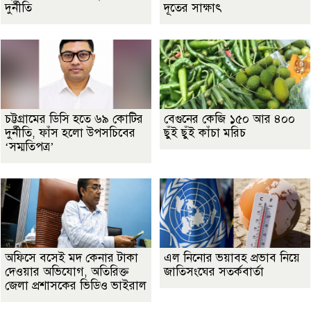
দুর্নীতি
দূতের সাক্ষাৎ
চট্টগ্রামের ডিসি হতে ৬৯ কোটির
বেগুনের কেজি ১৫০ আর ৪০০
দুর্নীতি, ফাঁস হলো উপসচিবের
ছুঁই ছুঁই কাঁচা মরিচ
‘সম্মতিপত্র’
অফিসে বসেই মদ কেনার টাকা
এল নিনোর ভয়াবহ প্রভাব নিয়ে
দেওয়ার অভিযোগ, অতিরিক্ত
জাতিসংঘের সতর্কবার্তা
জেলা প্রশাসকের ভিডিও ভাইরাল