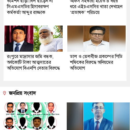
কমিশন ছাড়া বিল ছাড়েন না
অফিস সহকারী হয়েও ৪ বছর
সিএমএসডির হিসাবরক্ষণ
ধরে এইচএসসির খাতা দেখছেন
কর্মকর্তা আব্দুর রাজ্জাক
‘প্রভাষক’ পরিচয়ে
রংপুরে মাদ্রাসার জমি বন্ধক,
ডাল ও তেলবীজ প্রকল্পের পিডি
অর্ধকোটি টাকা আত্মসাতের
শফিকের বিরুদ্ধে অনিয়মের
অভিযোগ বিএনপি নেতার বিরুদ্ধে
অভিযোগ
জনপ্রিয় সংবাদ