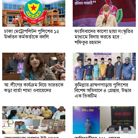
ঢাকা মেট্রোপলিটন পুলিশের ১২
ফ্যাসিবাদের কালো ছায়া সংস্কৃতির
ঊর্ধ্বতন কর্মকর্তাকে বদলি
মাধ্যমে বিদায় করতে হবে :
শফিকুর রহমান
আ.লীগের কার্যক্রম নিয়ে ভারতকে
কুমিল্লার ব্রাহ্মণপাড়ায় পুলিশের
কড়া বার্তা শামা ওবায়েদের
বিশেষ অভিযানে ৪ গ্রেপ্তার, উদ্ধার
এক ভিকটিম