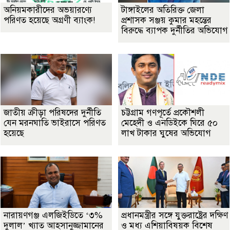
অনিয়মকারীদের অভয়ারণ্যে
টাঙ্গাইলের অতিরিক্ত জেলা
পরিণত হয়েছে অগ্রণী ব্যাংক!
প্রশাসক সঞ্জয় কুমার মহন্তের
বিরুদ্ধে ব্যাপক দুর্নীতির অভিযোগ
জাতীয় ক্রীড়া পরিষদের দুর্নীতি
চট্টগ্রাম গণপূর্তে প্রকৌশলী
যেন মরনঘাতি ভাইরাসে পরিণত
মেহেদী ও এনডিইকে ঘিরে ৫০
হয়েছে
লাখ টাকার ঘুষের অভিযোগ
নারায়ণগঞ্জ এলজিইডিতে ‘৩%
প্রধানমন্ত্রীর সঙ্গে যুক্তরাষ্ট্রের দক্ষিণ
দুলাল’ খ্যাত আহসানুজ্জামানের
ও মধ্য এশিয়াবিষয়ক বিশেষ