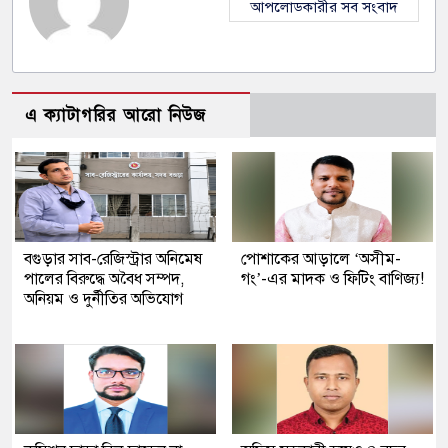
আপলোডকারীর সব সংবাদ
এ ক্যাটাগরির আরো নিউজ
বগুড়ার সাব-রেজিস্ট্রার অনিমেষ
পোশাকের আড়ালে ‘অসীম-
পালের বিরুদ্ধে অবৈধ সম্পদ,
গং’-এর মাদক ও ফিটিং বাণিজ্য!
অনিয়ম ও দুর্নীতির অভিযোগ