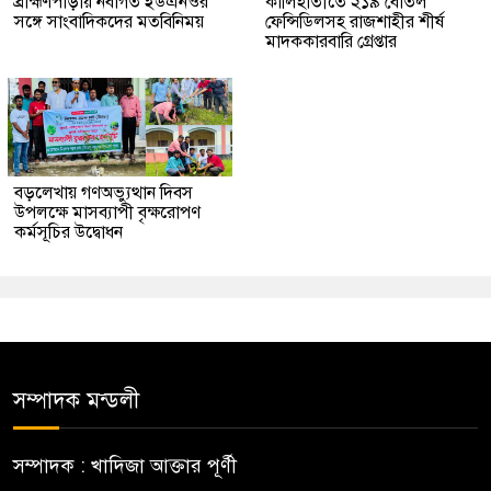
ব্রাহ্মণপাড়ায় নবাগত ইউএনওর
কালিহাতীতে ২১৯ বোতল
সঙ্গে সাংবাদিকদের মতবিনিময়
ফেন্সিডিলসহ রাজশাহীর শীর্ষ
মাদককারবারি গ্রেপ্তার
বড়লেখায় গণঅভ্যুত্থান দিবস
উপলক্ষে মাসব্যাপী বৃক্ষরোপণ
কর্মসূচির উদ্বোধন
সম্পাদক মন্ডলী
সম্পাদক : খাদিজা আক্তার পূর্ণী